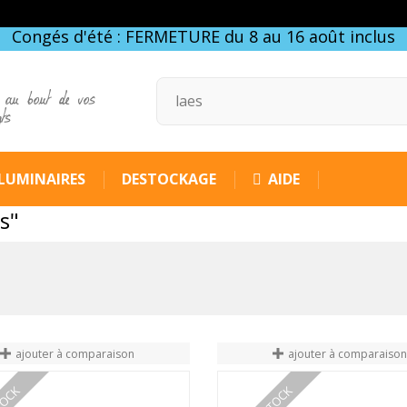
Congés d'été : FERMETURE du 8 au 16 août inclus
 au bout de vos
gts
LUMINAIRES
DESTOCKAGE
AIDE
s"
ajouter à comparaison
ajouter à comparaiso