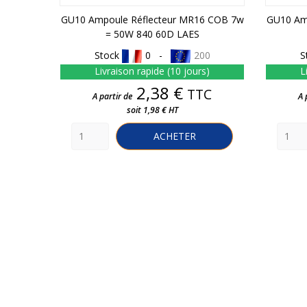
GU10 Ampoule Réflecteur MR16 COB 7w
GU10 Am
= 50W 840 60D LAES
Stock
0 -
200
S
Livraison rapide (10 jours)
L
Prix
2,38 €
TTC
A partir de
A 
soit 1,98 € HT
ACHETER