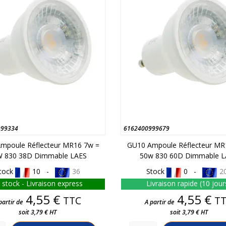
999334
6162400999679
mpoule Réflecteur MR16 7w =
GU10 Ampoule Réflecteur MR
 830 38D Dimmable LAES
50w 830 60D Dimmable L
tock
10 -
36
Stock
0 -
2
 stock - Livraison express
Livraison rapide (10 jour
Prix
Prix
4,55 €
4,55 €
TTC
T
partir de
A partir de
soit 3,79 € HT
soit 3,79 € HT