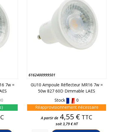
6162400999501
16 7w =
GU10 Ampoule Réflecteur MR16 7w =
AES
50w 827 60D Dimmable LAES
00
Stock
0
s)
Réapprovisionnement nécessaire
Prix
4,55 €
TC
TTC
A partir de
soit 3,79 € HT