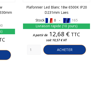
0w
Plafonnier Led Blanc 18w 6500K IP20
 D330mm
D231mm Laes
Stock
0 -
165
00
Livraison rapide (10 jours)
s)
Prix
12,68 €
TTC
A partir de
TC
soit 10,57 € HT
ACHETER