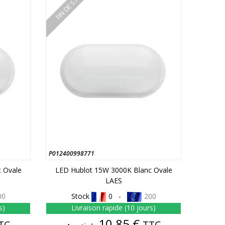
FIN DE STOCK
P012400998771
 Ovale
LED Hublot 15W 3000K Blanc Ovale
LAES
00
Stock
0 -
200
s)
Livraison rapide (10 jours)
Prix
10,85 €
TC
TTC