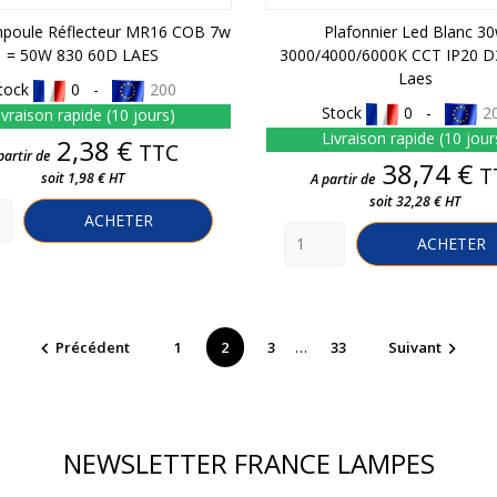
poule Réflecteur MR16 COB 7w
Plafonnier Led Blanc 3
= 50W 830 60D LAES
3000/4000/6000K CCT IP20
Laes
tock
0 -
200
Stock
0 -
2
ivraison rapide (10 jours)
Livraison rapide (10 jour
Prix
2,38 €
TTC
partir de
Prix
38,74 €
T
soit 1,98 € HT
A partir de
soit 32,28 € HT
ACHETER
ACHETER
…
Précédent
1
2
3
33
Suivant


NEWSLETTER FRANCE LAMPES