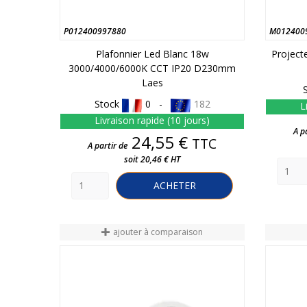
P012400997880
M012400
Plafonnier Led Blanc 18w
Project
3000/4000/6000K CCT IP20 D230mm
Laes
Stock
0 -
182
L
Livraison rapide (10 jours)
A p
Prix
24,55 €
TTC
A partir de
soit 20,46 € HT
ACHETER
ajouter à comparaison