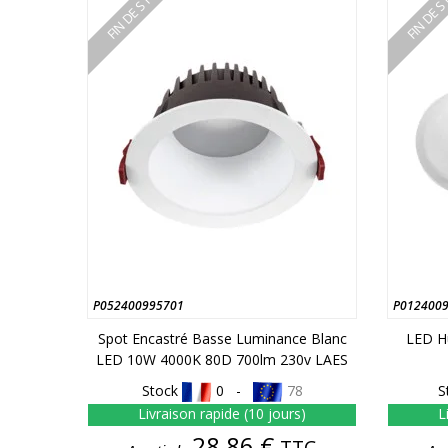
FIN DE STOCK
FIN DE 
P052400995701
P012400
Spot Encastré Basse Luminance Blanc
LED H
LED 10W 4000K 80D 700lm 230v LAES
Stock
0 -
78
S
Livraison rapide (10 jours)
L
Prix
28,86 €
TTC