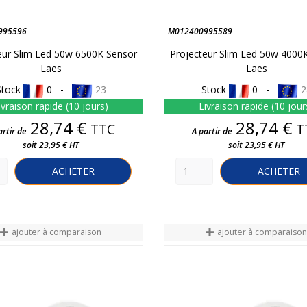
995596
M012400995589
eur Slim Led 50w 6500K Sensor
Projecteur Slim Led 50w 4000
Laes
Laes
Stock
0 -
23
Stock
0 -
2
ivraison rapide (10 jours)
Livraison rapide (10 jour
Prix
Prix
28,74 €
28,74 €
TTC
T
artir de
A partir de
soit 23,95 € HT
soit 23,95 € HT
ACHETER
ACHETER
ajouter à comparaison
ajouter à comparaiso