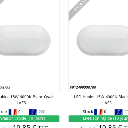
STOCK
FIN DE STOCK
998795
P012400998788
ublot 15W 6000K Blanc Ovale
LED Hublot 15W 4000K Blanc
LAES
LAES
tock
0 -
200
Stock
0 -
2
ivraison rapide (10 jours)
Livraison rapide (10 jour
Prix
Prix
10,85 €
10,85 €
TTC
T