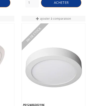
ACHETER
n
ajouter à comparaison
FIN DE STOCK
P012400203196