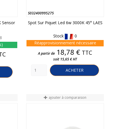
S032400995275
K Sensor
Spot Sur Piquet Led 6w 3000K 45° LAES
Stock
0
8
Réapprovisionnement nécessaire
s)
Prix
18,78 €
TTC
TC
A partir de
soit 15,65 € HT
ACHETER
n
ajouter à comparaison