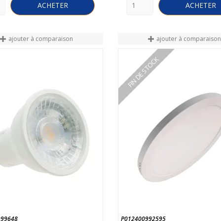
ACHETER
ACHETER
ajouter à comparaison
ajouter à comparaiso
FIN DE STOCK
999648
P012400992595