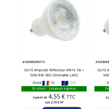
6162400200713
6162400
GU10 Ampoule Réflecteur MR16 7w =
GU10 A
50W 840 38D Dimmable LAES
50W
Stock
10 -
200
S
En stock - Livraison express
En
Prix
4,55 €
TTC
A partir de
A 
soit 3,79 € HT