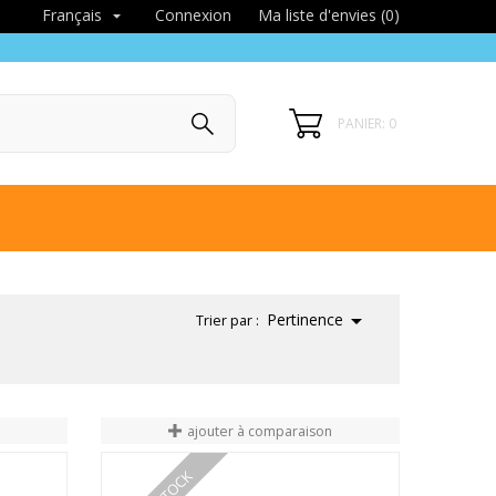
Connexion
Ma liste d'envies (
0
)
Français

PANIER: 0

Pertinence
Trier par :
n
ajouter à comparaison