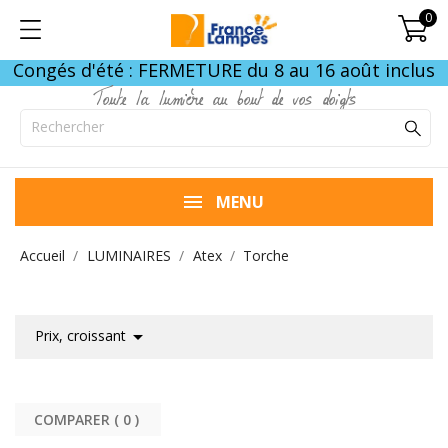
0
Congés d'été : FERMETURE du 8 au 16 août inclus
Toute la lumière au bout de vos doigts
MENU
Accueil
LUMINAIRES
Atex
Torche

Prix, croissant
COMPARER (
0