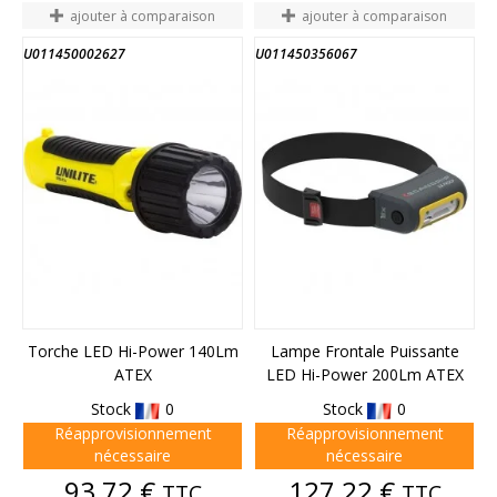
ajouter à comparaison
ajouter à comparaison
U011450002627
U011450356067
Torche LED Hi-Power 140Lm
Lampe Frontale Puissante
ATEX
LED Hi-Power 200Lm ATEX
Stock
0
Stock
0
Réapprovisionnement
Réapprovisionnement
nécessaire
nécessaire
Prix
Prix
93,72 €
127,22 €
TTC
TTC