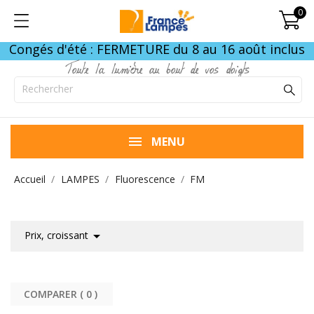
0
Congés d'été : FERMETURE du 8 au 16 août inclus
Toute la lumière au bout de vos doigts
MENU
Accueil
LAMPES
Fluorescence
FM

Prix, croissant
COMPARER (
0