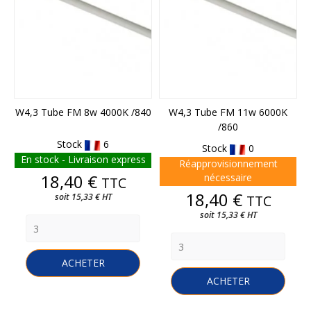
W4,3 Tube FM 8w 4000K /840
W4,3 Tube FM 11w 6000K
/860
Stock
6
Stock
0
En stock - Livraison express
Réapprovisionnement
Prix
18,40 €
nécessaire
TTC
Prix
18,40 €
soit 15,33 € HT
TTC
soit 15,33 € HT
ACHETER
ACHETER