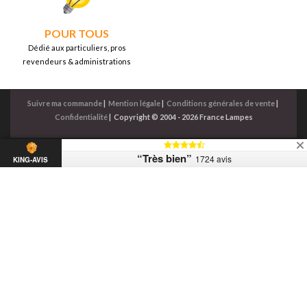
POUR TOUS
Dédié aux particuliers, pros
revendeurs & administrations
Suivre ma commande
|
Mention légale
|
Conditions générales de vente
|
Confidentialité
|
Copyright © 2004 - 2026 France Lampes
“Très bien”
1724 avis
KING-AVIS