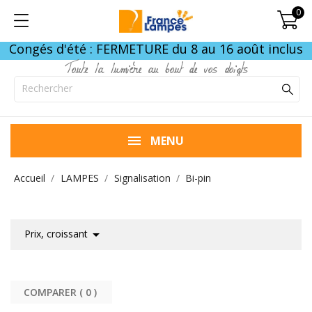
0
Congés d'été : FERMETURE du 8 au 16 août inclus
Toute la lumière au bout de vos doigts
MENU
Accueil
LAMPES
Signalisation
Bi-pin

Prix, croissant
COMPARER (
0