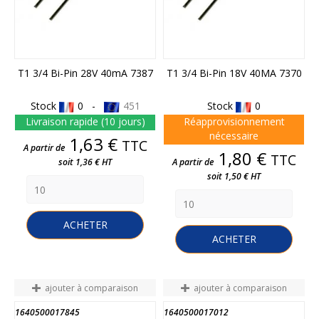
T1 3/4 Bi-Pin 28V 40mA 7387
T1 3/4 Bi-Pin 18V 40MA 7370
Stock
0 -
451
Stock
0
Livraison rapide (10 jours)
Réapprovisionnement
nécessaire
Prix
1,63 €
TTC
A partir de
Prix
1,80 €
TTC
soit 1,36 € HT
A partir de
soit 1,50 € HT
ACHETER
ACHETER
ajouter à comparaison
ajouter à comparaison
1640500017845
1640500017012