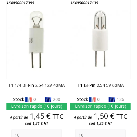
1640500017395
1640500017135
T1 1/4 Bi-Pin 2.54 12V 40MA
T1 Bi-Pin 2.54 5V 60MA
Stock
0 -
200
Stock
0 -
126
Livraison rapide (10 jours)
Livraison rapide (10 jours)
Prix
Prix
1,45 €
1,50 €
TTC
TTC
A partir de
A partir de
soit 1,21 € HT
soit 1,25 € HT