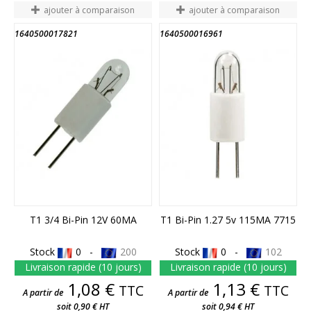
ajouter à comparaison
ajouter à comparaison
1640500017821
1640500016961
T1 3/4 Bi-Pin 12V 60MA
T1 Bi-Pin 1.27 5v 115MA 7715
Stock
0 -
200
Stock
0 -
102
Livraison rapide (10 jours)
Livraison rapide (10 jours)
Prix
Prix
1,08 €
1,13 €
TTC
TTC
A partir de
A partir de
soit 0,90 € HT
soit 0,94 € HT