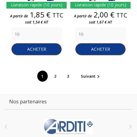
Livraison rapide (10 jours)
Livraison rapide (10 jours)
Prix
Prix
1,85 €
2,00 €
TTC
TTC
A partir de
A partir de
soit 1,54 € HT
soit 1,67 € HT
ACHETER
ACHETER
1
2
3
Suivant

Nos partenaires

