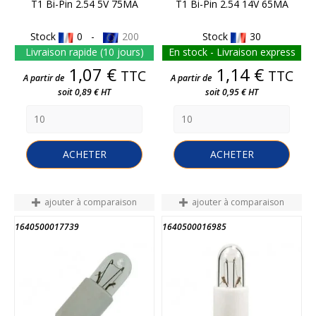
T1 Bi-Pin 2.54 5V 75MA
T1 Bi-Pin 2.54 14V 65MA
Stock
0 -
200
Stock
30
Livraison rapide (10 jours)
En stock - Livraison express
Prix
Prix
1,07 €
1,14 €
TTC
TTC
A partir de
A partir de
soit 0,89 € HT
soit 0,95 € HT
ACHETER
ACHETER
ajouter à comparaison
ajouter à comparaison
1640500017739
1640500016985
FIN DE STOCK