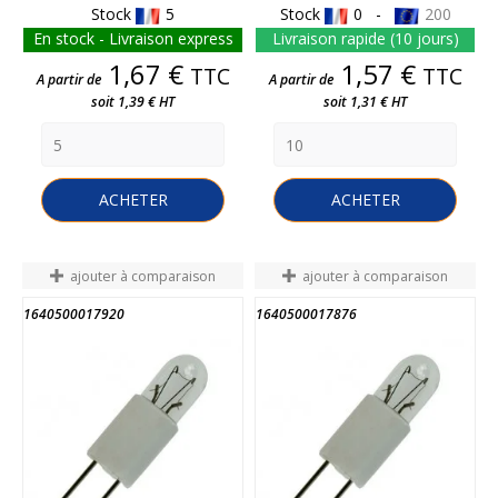
Stock
5
Stock
0 -
200
En stock - Livraison express
Livraison rapide (10 jours)
Prix
Prix
1,67 €
1,57 €
TTC
TTC
A partir de
A partir de
soit 1,39 € HT
soit 1,31 € HT
ACHETER
ACHETER
ajouter à comparaison
ajouter à comparaison
1640500017920
1640500017876