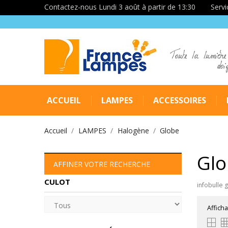
Contactez-nous Lundi 3 août à partir de 13:30
Servi
Toute la lumière
doi
ACCUEIL
LAMPES
ACCESSOIRES
Accueil
LAMPES
Halogène
Globe
Glo
AFFINER VOTRE RECHERCHE
CULOT
infobulle 
Afficha