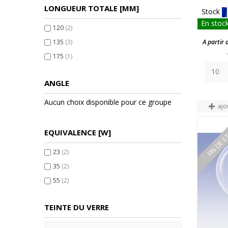
LONGUEUR TOTALE [MM]
Stock
En stock
120
(2)
A partir 
135
(3)
175
(1)
ANGLE
Aucun choix disponible pour ce groupe
ajo
FIN DE 
EQUIVALENCE [W]
23
(2)
35
(2)
55
(2)
TEINTE DU VERRE