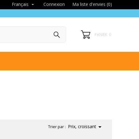
Connexion
Ma liste d'envies (
0
)
Français

PANIER: 0

Prix, croissant
Trier par :