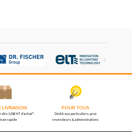

E LIVRAISON
POUR TOUS
e dès 120€ HT d’achat*.
Dédié aux particuliers, pros
aison rapide
revendeurs & administrations