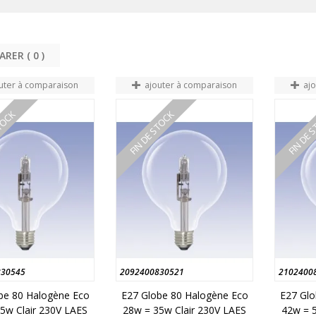
COMPARER (
0
uter à comparaison
ajouter à comparaison
aj
STOCK
FIN DE STOCK
FIN DE 
830545
2092400830521
2102400
be 80 Halogène Eco
E27 Globe 80 Halogène Eco
E27 Glo
5w Clair 230V LAES
28w = 35w Clair 230V LAES
42w = 5