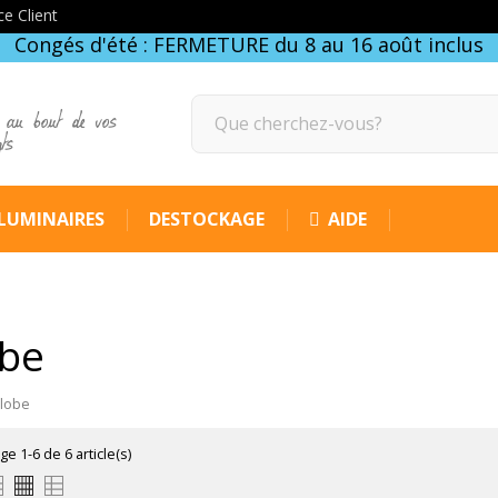
ce Client
Congés d'été : FERMETURE du 8 au 16 août inclus
 au bout de vos
gts
LUMINAIRES
DESTOCKAGE
AIDE
be
globe
ge 1-6 de 6 article(s)