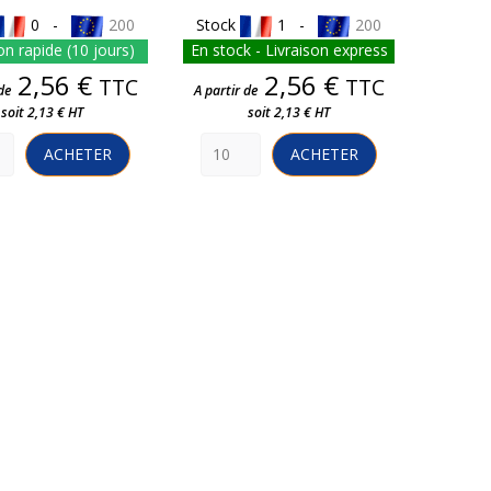
0 -
200
Stock
1 -
200
on rapide (10 jours)
En stock - Livraison express
Prix
Prix
2,56 €
2,56 €
TTC
TTC
de
A partir de
soit 2,13 € HT
soit 2,13 € HT
ACHETER
ACHETER