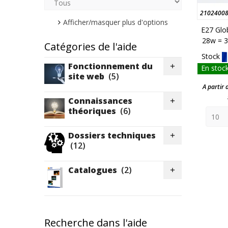
2102400
Afficher/masquer plus d'options
E27 Glo
28w = 3
Catégories de l'aide
Stock
Fonctionnement du

En stock
site web
(5)
A partir 
Connaissances

théoriques
(6)
Dossiers techniques

(12)
Catalogues
(2)

Recherche dans l'aide