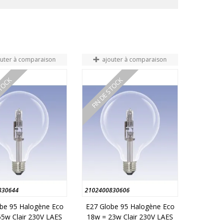
outer à comparaison
ajouter à comparaison
STOCK
FIN DE STOCK
830644
2102400830606
be 95 Halogène Eco
E27 Globe 95 Halogène Eco
5w Clair 230V LAES
18w = 23w Clair 230V LAES