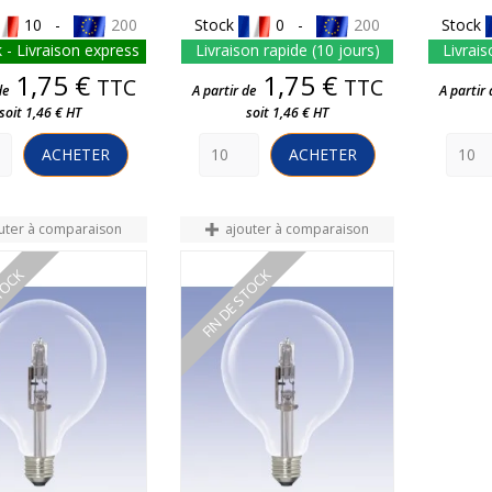
10 -
200
Stock
0 -
200
Stock
 - Livraison express
Livraison rapide (10 jours)
Livrais
Prix
Prix
1,75 €
1,75 €
TTC
TTC
de
A partir de
A partir 
soit 1,46 € HT
soit 1,46 € HT
ACHETER
ACHETER
uter à comparaison
ajouter à comparaison
STOCK
FIN DE STOCK