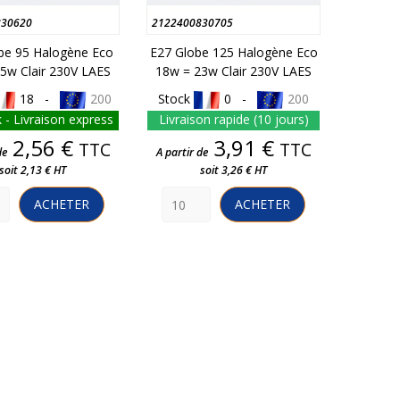
830620
2122400830705
be 95 Halogène Eco
E27 Globe 125 Halogène Eco
5w Clair 230V LAES
18w = 23w Clair 230V LAES
18 -
200
Stock
0 -
200
 - Livraison express
Livraison rapide (10 jours)
Prix
Prix
2,56 €
3,91 €
TTC
TTC
de
A partir de
soit 2,13 € HT
soit 3,26 € HT
ACHETER
ACHETER