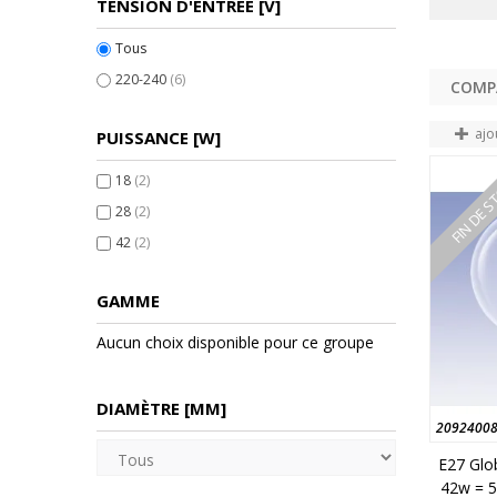
TENSION D'ENTRÉE [V]
Tous
220-240
(6)
ajo
PUISSANCE [W]
FIN DE 
18
(2)
28
(2)
42
(2)
GAMME
Aucun choix disponible pour ce groupe
DIAMÈTRE [MM]
2092400
E27 Glo
42w = 5