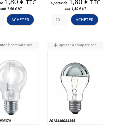
Prix
Prix
1,80 €
1,80 €
TTC
TTC
de
A partir de
soit 1,50 € HT
soit 1,50 € HT
ACHETER
ACHETER
outer à comparaison
ajouter à comparaison
054370
2018446084355