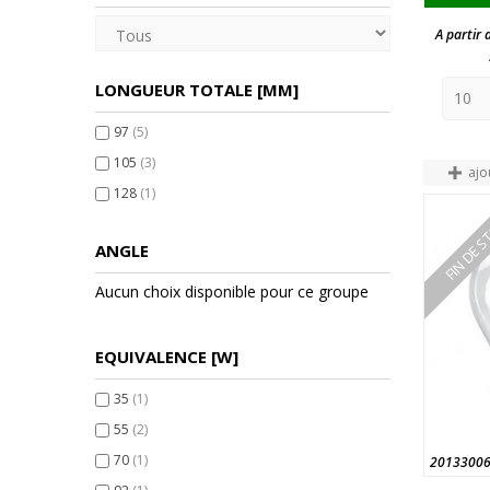
A partir 
LONGUEUR TOTALE [MM]
97
(5)
105
(3)
ajo
128
(1)
FIN DE 
ANGLE
Aucun choix disponible pour ce groupe
EQUIVALENCE [W]
35
(1)
55
(2)
70
(1)
2013300