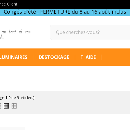
ice Client
Congés d'été : FERMETURE du 8 au 16 août inclus
 au bout de vos
gts
LUMINAIRES
DESTOCKAGE
AIDE
ge 1-9 de 9 article(s)