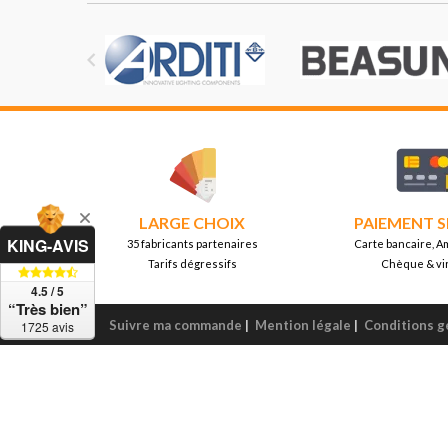

LARGE CHOIX
PAIEMENT S
KING-AVIS
35 fabricants partenaires
Carte bancaire, A
Tarifs dégressifs
Chèque & vi
4.5 / 5
“Très bien”
Suivre ma commande
|
Mention légale
|
Conditions g
1725 avis