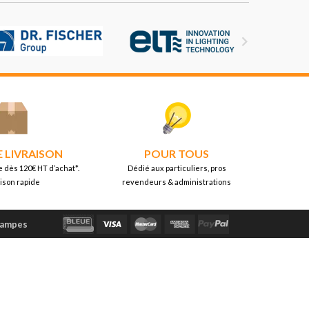

E LIVRAISON
POUR TOUS
e dès 120€ HT d’achat*.
Dédié aux particuliers, pros
aison rapide
revendeurs & administrations
Lampes