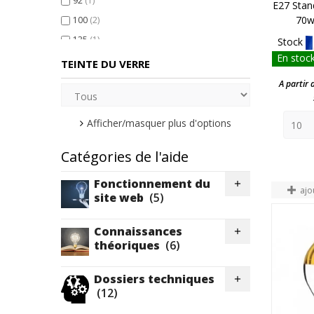
92
(1)
E27 Stan
70w
100
(2)
135
(1)
Stock
En stock
180
(1)
TEINTE DU VERRE
A partir 
Afficher/masquer plus d'options
Catégories de l'aide
Fonctionnement du

ajo
site web
(5)
Connaissances

théoriques
(6)
Dossiers techniques

(12)