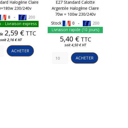
dard Halogène Claire
E27 Standard Calotte
=180w 230/240v
Argentée Halogène Claire
70w = 100w 230/240v
8 -
200
Stock
0 -
200
 - Livraison express
Livraison rapide (10 jours)
Prix
2,59 €
TTC
de
Prix
5,40 €
TTC
soit 2,16 € HT
soit 4,50 € HT
ACHETER
ACHETER