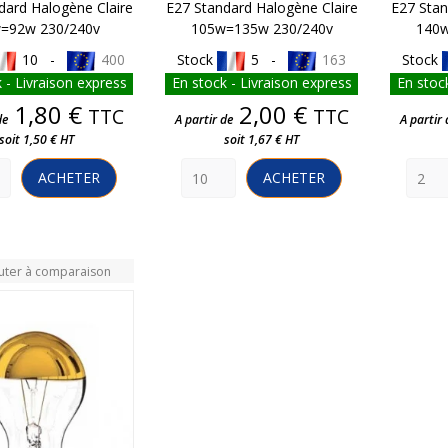
dard Halogène Claire
E27 Standard Halogène Claire
E27 Stan
=92w 230/240v
105w=135w 230/240v
140w
10 -
400
Stock
5 -
163
Stock
 - Livraison express
En stock - Livraison express
En stock
Prix
Prix
1,80 €
2,00 €
TTC
TTC
de
A partir de
A partir 
soit 1,50 € HT
soit 1,67 € HT
ACHETER
ACHETER
uter à comparaison