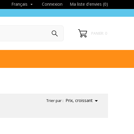
Connexion
Ma liste d'envies (
0
)
Français

PANIER: 0

Prix, croissant
Trier par :