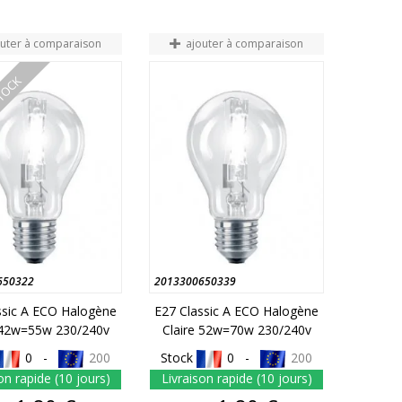
outer à comparaison
ajouter à comparaison
STOCK
650322
2013300650339
ssic A ECO Halogène
E27 Classic A ECO Halogène
 42w=55w 230/240v
Claire 52w=70w 230/240v
0 -
200
Stock
0 -
200
on rapide (10 jours)
Livraison rapide (10 jours)