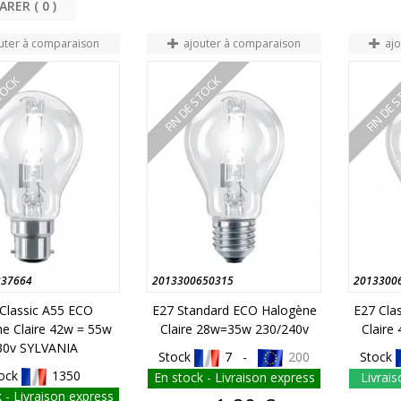
COMPARER (
0
uter à comparaison
ajouter à comparaison
aj
STOCK
FIN DE STOCK
FIN DE 
237664
2013300650315
2013300
Classic A55 ECO
E27 Standard ECO Halogène
E27 Cla
e Claire 42w = 55w
Claire 28w=35w 230/240v
Claire
30v SYLVANIA
Stock
7 -
200
Stock
ock
1350
En stock - Livraison express
Livrais
 - Livraison express