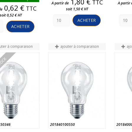
Prix
1,80 €
TTC
A partir de
A partir 
Prix
0,62 €
TTC
soit 1,50 € HT
de
soit 0,52 € HT
ACHETER
ACHETER
uter à comparaison
ajouter à comparaison
aj
STOCK
650346
201840100550
2018400