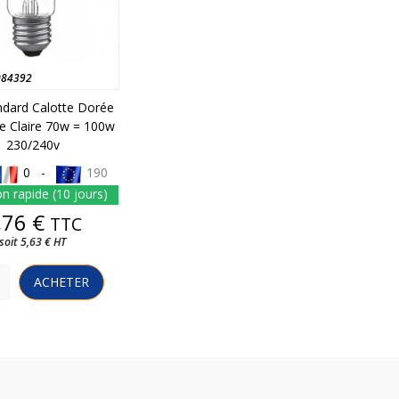
084392
ndard Calotte Dorée
e Claire 70w = 100w
230/240v
0 -
190
on rapide (10 jours)
Prix
,76 €
TTC
soit 5,63 € HT
ACHETER