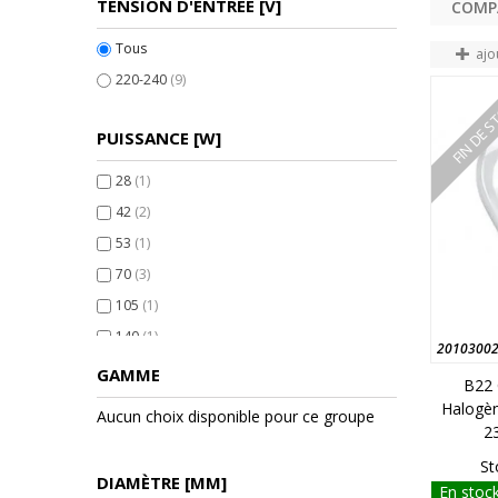
TENSION D'ENTRÉE [V]
Tous
ajo
220-240
(9)
FIN DE 
PUISSANCE [W]
28
(1)
42
(2)
53
(1)
70
(3)
105
(1)
140
(1)
2010300
GAMME
B22 
Halogèn
Aucun choix disponible pour ce groupe
2
St
DIAMÈTRE [MM]
En stock