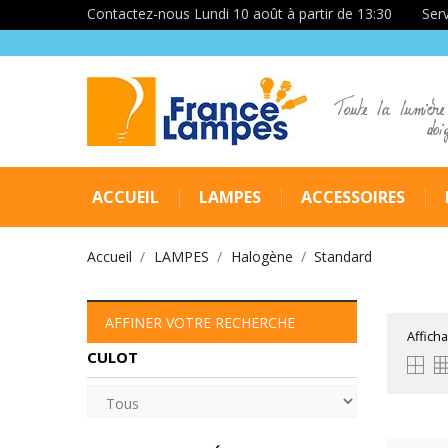
Contactez-nous Lundi 10 août à partir de 13:30
Serv
Toute la lumière
doi
ACCUEIL
LAMPES
ACCESSOIRES
Accueil
LAMPES
Halogène
Standard
AFFINER VOTRE RECHERCHE
Afficha
CULOT