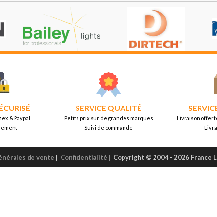
ÉCURISÉ
SERVICE QUALITÉ
SERVIC
mex & Paypal
Petits prix sur de grandes marques
Livraison offert
rement
Suivi de commande
Livr
énérales de vente
|
Confidentialité
|
Copyright © 2004 - 2026 France 