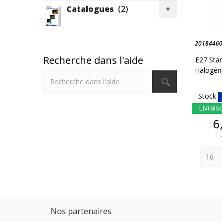
Catalogues
(2)

2018446
Recherche dans l'aide
E27 Sta
Halogèn
Stock
Livrais
6
Nos partenaires