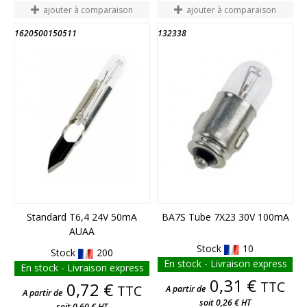
ajouter à comparaison
ajouter à comparaison
1620500150511
132338
FIN DE STOCK
FIN DE STOCK
Standard T6,4 24V 50mA
BA7S Tube 7X23 30V 100mA
AUAA
Stock
10
Stock
200
En stock - Livraison express
En stock - Livraison express
Prix
0,31 €
Prix
TTC
0,72 €
TTC
A partir de
A partir de
soit 0,26 € HT
soit 0,60 € HT