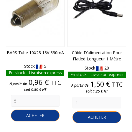
BA9S Tube 10X28 13V 330mA
Câble D'alimentation Pour
Flatled Longueur 1 Mètre
Stock
5
Stock
20
En stock - Livraison express
En stock - Livraison express
Prix
0,96 €
TTC
Prix
1,50 €
TTC
A partir de
A partir de
soit 0,80 € HT
soit 1,25 € HT
ACHETER
ACHETER