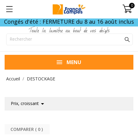
0
Congés d'été : FERMETURE du 8 au 16 août inclus
Toute la lumière au bout de vos doigts
MENU
Accueil
DESTOCKAGE

Prix, croissant
COMPARER (
0