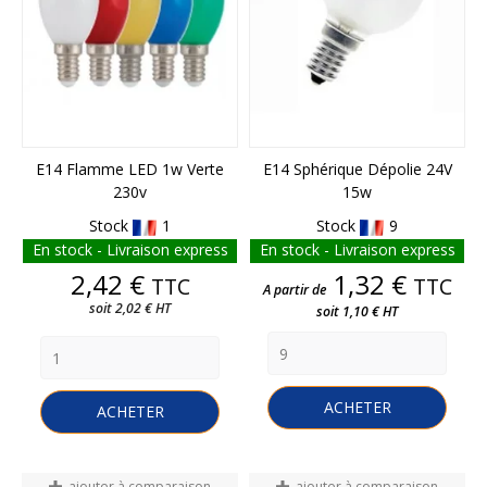
E14 Flamme LED 1w Verte
E14 Sphérique Dépolie 24V
230v
15w
Stock
1
Stock
9
En stock - Livraison express
En stock - Livraison express
Prix
Prix
2,42 €
1,32 €
TTC
TTC
A partir de
soit 2,02 € HT
soit 1,10 € HT
ACHETER
ACHETER
ajouter à comparaison
ajouter à comparaison