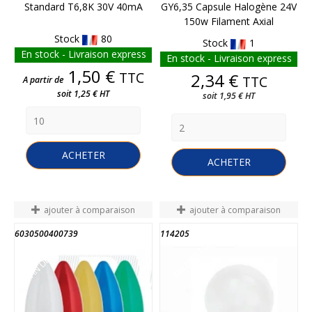
Standard T6,8K 30V 40mA
GY6,35 Capsule Halogène 24V
150w Filament Axial
Stock
80
Stock
1
En stock - Livraison express
En stock - Livraison express
Prix
1,50 €
TTC
Prix
2,34 €
TTC
A partir de
soit 1,25 € HT
soit 1,95 € HT
ACHETER
ACHETER
ajouter à comparaison
ajouter à comparaison
6030500400739
114205
FIN DE STOCK
FIN DE STOCK