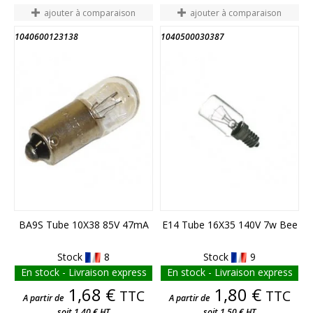
ajouter à comparaison
ajouter à comparaison
1040600123138
1040500030387
FIN DE STOCK
FIN DE STOCK
BA9S Tube 10X38 85V 47mA
E14 Tube 16X35 140V 7w Bee
Stock
8
Stock
9
En stock - Livraison express
En stock - Livraison express
Prix
Prix
1,68 €
1,80 €
TTC
TTC
A partir de
A partir de
soit 1,40 € HT
soit 1,50 € HT