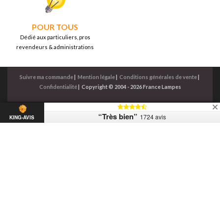
POUR TOUS
Dédié aux particuliers, pros
revendeurs & administrations
Suivre ma commande
|
Mention légale
|
Conditions générales de vente
|
Confidentialité
|
Copyright © 2004 - 2026 France Lampes
“Très bien”
1724 avis
KING-AVIS