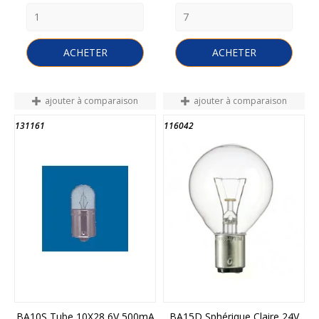
ACHETER
ACHETER
ajouter à comparaison
ajouter à comparaison
131161
116042
FIN DE STOCK
FIN DE STOCK
BA10S Tube 10X28 6V 500mA
BA15D Sphérique Claire 24V