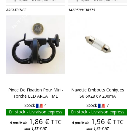
ARCATPINCE
1460500138175
FIN DE STOCK
FIN DE STOCK
Pince De Fixation Pour Mini-
Navette Embouts Coniques
Torche LED ARCATIME
S6 6X28 6V 200mA
Stock
4
Stock
7
En stock - Livraison express
En stock - Livraison express
Prix
Prix
1,86 €
1,96 €
TTC
TTC
A partir de
A partir de
soit 1,55 € HT
soit 1,63 € HT