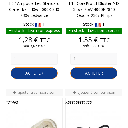
E27 Ampoule Led Standard
E14 CorePro LEDluster ND
Claire 4w = 40w 4000K 840
3,5w=25W 4000K /840
230v Ledvance
Dépolie 230v Philips
Stock
1
Stock
1
En stock - Livraison express
En stock - Livraison express
Prix
Prix
1,28 €
1,33 €
TTC
TTC
soit 1,07 € HT
soit 1,11 € HT
ACHETER
ACHETER
ajouter à comparaison
ajouter à comparaison
131462
A063109381720
FIN DE STOCK
FIN DE STOCK