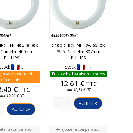
284761
4530100840551
IRCLINE 40w 3000K
G10Q CIRCLINE 32w 6500K
 Diamètre 409mm
/865 Diamètre 307mm
PHILIPS
PHILIPS
Stock
0
Stock
11
provisionnement
En stock - Livraison express
nécessaire
Prix
12,61 €
TTC
Prix
2,40 €
TTC
soit 10,51 € HT
soit 10,33 € HT
ACHETER
ACHETER
outer à comparaison
ajouter à comparaison