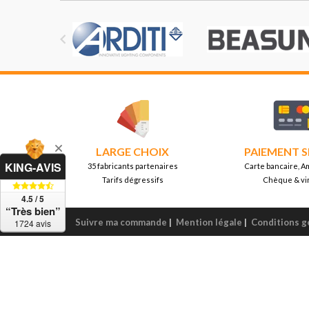

LARGE CHOIX
PAIEMENT S
KING-AVIS
35 fabricants partenaires
Carte bancaire, A
Tarifs dégressifs
Chèque & vi
4.5 / 5
“Très bien”
Suivre ma commande
|
Mention légale
|
Conditions g
1724 avis