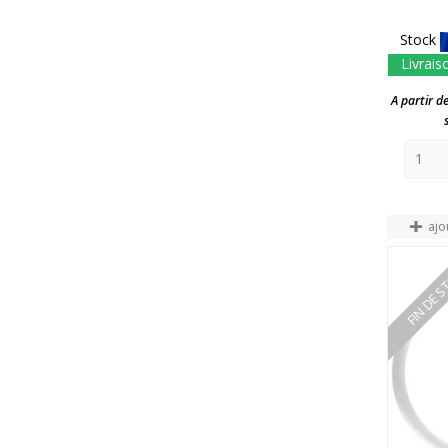
Stock
Livrais
A partir d
ajo
FIN DE 