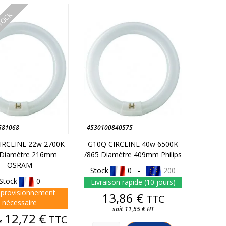
STOCK
581068
4530100840575
IRCLINE 22w 2700K
G10Q CIRCLINE 40w 6500K
 Diamètre 216mm
/865 Diamètre 409mm Philips
OSRAM
Stock
0 -
200
Stock
0
Livraison rapide (10 jours)
provisionnement
Prix
13,86 €
TTC
nécessaire
soit 11,55 € HT
Prix
12,72 €
TTC
e