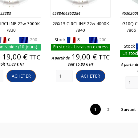
952283
4538404952284
4530200
IRCLINE 22w 3000K
2GX13 CIRCLINE 22w 4000K
G10Q C
/830
/840
/865
0 -
200
Stock
8 -
200
Stock
on rapide (10 jours)
En stock - Livraison express
En stock
Prix
Prix
19,00 €
19,00 €
TTC
TTC
e
A partir de
soit 15,83 € HT
soit 15,83 € HT
A partir d
ACHETER
ACHETER
1
2
Suivant