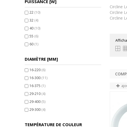
PUISSANCE [W]
Circline
Circline
22
(10)
Circline
32
(4)
40
(10)
55
(6)
Afficha
60
(1)
DIAMÈTRE [MM]
16-220
(6)
16-300
(11)
16-375
(1)
ajo
29-210
(4)
29-400
(5)
29-300
(4)
TEMPÉRATURE DE COULEUR