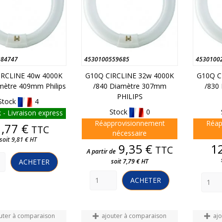
284747
4530100559685
4530100
IRCLINE 40w 4000K
G10Q CIRCLINE 32w 4000K
G10Q C
mètre 409mm Philips
/840 Diamètre 307mm
/830
PHILIPS
Stock
4
Stock
0
 - Livraison express
Réapprovisionnement
Réap
Prix
,77 €
TTC
nécessaire
soit 9,81 € HT
Prix
9,35 €
1
TTC
A partir de
ACHETER
soit 7,79 € HT
ACHETER
uter à comparaison
ajouter à comparaison
aj