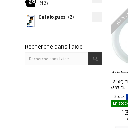
(12)
FIN DE 
Catalogues
(2)

Recherche dans l'aide
4530100
G10Q C
/865 Dia
Stock
En stock
13