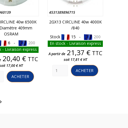
960139
4531389896715
IRCLINE 40w 6500K
2GX13 CIRCLINE 40w 4000K
 Diamètre 409mm
/840
OSRAM
Stock
15 -
200
6 -
200
En stock - Livraison express
 - Livraison express
Prix
21,37 €
TTC
A partir de
Prix
20,40 €
TTC
soit 17,81 € HT
e
soit 17,00 € HT
ACHETER
ACHETER
