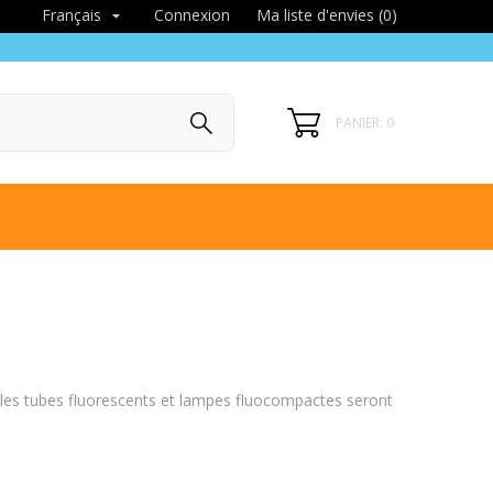
Connexion
Ma liste d'envies (
0
)
Français

PANIER: 0
 les tubes fluorescents et lampes fluocompactes seront