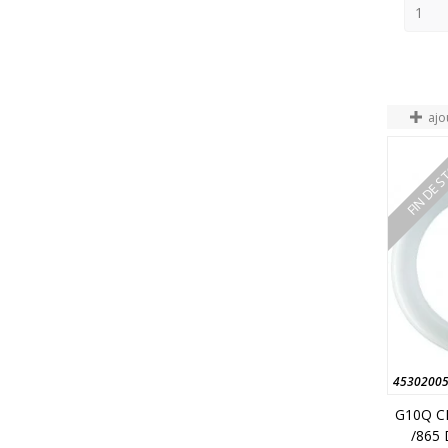
ajo
FIN DE 
4530200
G10Q C
/865