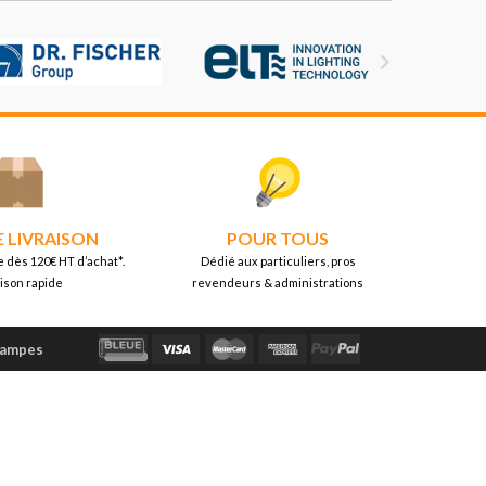

E LIVRAISON
POUR TOUS
e dès 120€ HT d’achat*.
Dédié aux particuliers, pros
aison rapide
revendeurs & administrations
Lampes