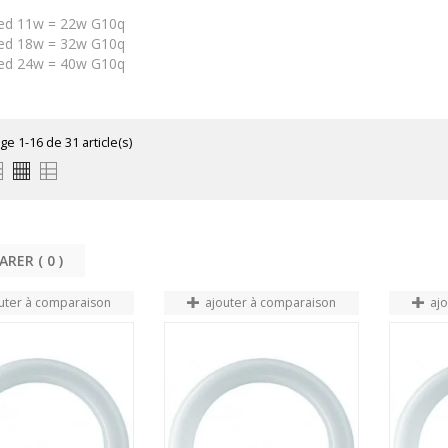
 Led 11w = 22w G10q
 Led 18w = 32w G10q
 Led 24w = 40w G10q
ge 1-16 de 31 article(s)
COMPARER (
0
uter à comparaison
ajouter à comparaison
aj