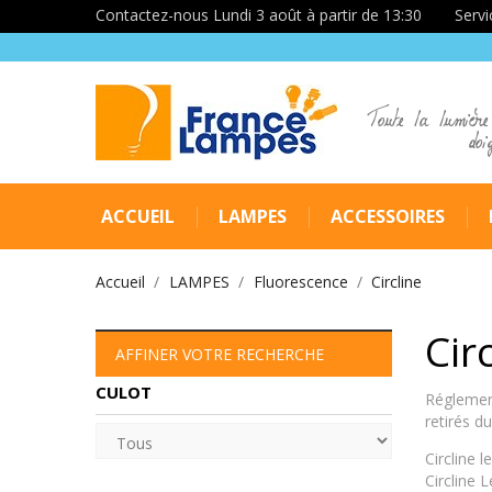
Contactez-nous Lundi 3 août à partir de 13:30
Servi
Toute la lumière
doi
ACCUEIL
LAMPES
ACCESSOIRES
Accueil
LAMPES
Fluorescence
Circline
Cir
AFFINER VOTRE RECHERCHE
CULOT
Réglement
retirés 
Circline 
Circline