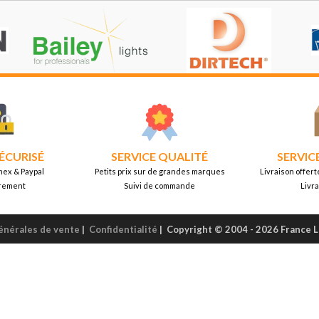
ÉCURISÉ
SERVICE QUALITÉ
SERVIC
mex & Paypal
Petits prix sur de grandes marques
Livraison offert
rement
Suivi de commande
Livr
énérales de vente
|
Confidentialité
|
Copyright © 2004 - 2026 France 