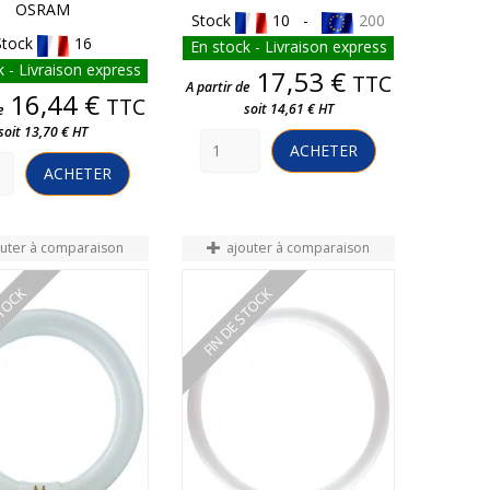
OSRAM
Stock
10 -
200
Stock
16
En stock - Livraison express
 - Livraison express
Prix
17,53 €
TTC
A partir de
Prix
16,44 €
TTC
soit 14,61 € HT
e
soit 13,70 € HT
ACHETER
ACHETER
outer à comparaison
ajouter à comparaison
STOCK
FIN DE STOCK