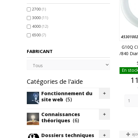
2700
(1)
3000
(11)
4000
(12)
6500
(7)
4530100
G10Q C
FABRICANT
/840 Dia
En stock
11
Catégories de l'aide
Fonctionnement du

site web
(5)
Connaissances

théoriques
(6)
ajo
Dossiers techniques
