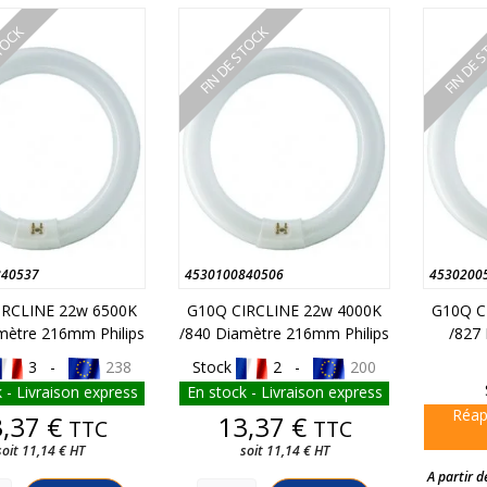
STOCK
FIN DE STOCK
FIN DE 
840537
4530100840506
4530200
IRCLINE 22w 6500K
G10Q CIRCLINE 22w 4000K
G10Q C
mètre 216mm Philips
/840 Diamètre 216mm Philips
/827
3 -
238
Stock
2 -
200
 - Livraison express
En stock - Livraison express
Réap
Prix
Prix
,37 €
13,37 €
TTC
TTC
soit 11,14 € HT
soit 11,14 € HT
A partir d