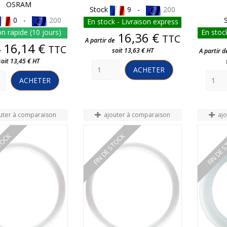
OSRAM
Stock
9 -
200
0 -
200
En stock - Livraison express
on rapide (10 jours)
En stock
Prix
16,36 €
TTC
A partir de
Prix
16,14 €
TTC
soit 13,63 € HT
e
A partir d
soit 13,45 € HT
ACHETER
ACHETER
uter à comparaison
ajouter à comparaison
aj
STOCK
FIN DE STOCK
FIN DE 