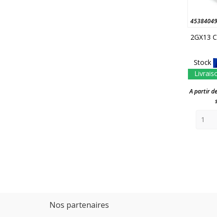
4538404
2GX13 C
Stock
Livrais
A partir d
Nos partenaires