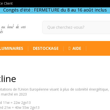
ce Client
Congés d'été : FERMETURE du 8 au 16 août inclus
 au bout de vos
gts
LUMINAIRES
DESTOCKAGE
AIDE
cline
ations de l’Union Européenne visant à plus de sobriété énergétique,
du marché en 2023
led 11w = 22w 2gx13
 Led 21w = 40w 55w 2gx13