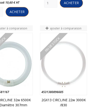
soit 10,60 € HT
ACHETER
ACHETER
outer à comparaison
ajouter à comparaison
STOCK
FIN DE STOCK
581167
4531380896685
IRCLINE 32w 6500K
2GX13 CIRCLINE 22w 3000K
 Diamètre 307mm
/830