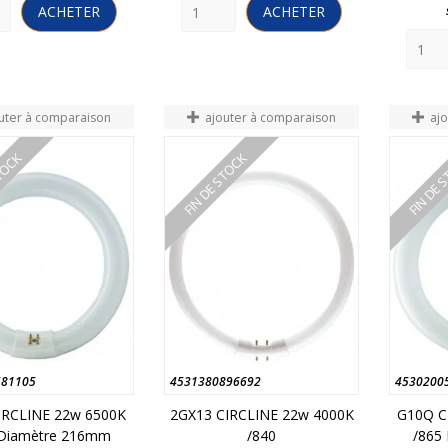
ACHETER
ACHETER
uter à comparaison
ajouter à comparaison
aj
STOCK
FIN DE STOCK
FIN DE 
581105
4531380896692
4530200
IRCLINE 22w 6500K
2GX13 CIRCLINE 22w 4000K
G10Q C
 Diamètre 216mm
/840
/865