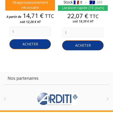
Stock
0 -
200
Réapprovisionnement
nécessaire
Livraison rapide (10 jours)
Prix
14,71 €
Prix
22,07 €
TTC
TTC
A partir de
soit 18,39 € HT
soit 12,26 € HT
ACHETER
ACHETER
Nos partenaires

