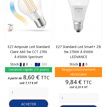
E27 Ampoule Led Standard
E27 Standard Led Smart+ ZB
Claire A60 5w CCT 2700
9w 2700K À 6500K
À 6500K Spectrum
LEDVANCE
Stock
0 -
200
Stock
0
Livraison rapide (10 jours)
Réapprovisionnement
nécessaire
Prix
8,60 €
TTC
A partir de
Prix
9,84 €
TTC
soit 7,17 € HT
soit 8,20 € HT
ACHETER