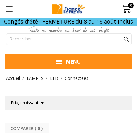
0
Congés d'été : FERMETURE du 8 au 16 août inclus
Toute la lumière au bout de vos doigts
MENU
Accueil
LAMPES
LED
Connectées

Prix, croissant
COMPARER (
0