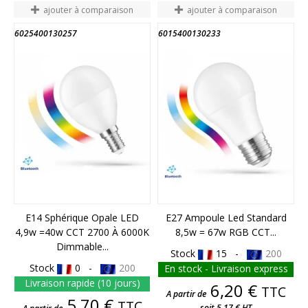
ajouter à comparaison
ajouter à comparaison
6025400130257
6015400130233
E14 Sphérique Opale LED
E27 Ampoule Led Standard
4,9w =40w CCT 2700 À 6000K
8,5w = 67w RGB CCT...
Dimmable...
Stock
15 -
200
Stock
0 -
200
En stock - Livraison express
Livraison rapide (10 jours)
Prix
6,20 €
TTC
A partir de
Prix
5,70 €
TTC
soit 5,17 € HT