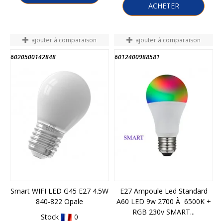
ACHETER
ajouter à comparaison
ajouter à comparaison
6020500142848
6012400988581
FIN DE STOCK
Smart WIFI LED G45 E27 4.5W
E27 Ampoule Led Standard
840-822 Opale
A60 LED 9w 2700 À 6500K +
RGB 230v SMART...
Stock
0