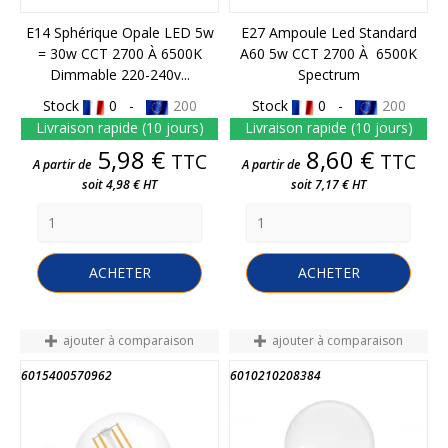
E14 Sphérique Opale LED 5w
E27 Ampoule Led Standard
= 30w CCT 2700 À 6500K
A60 5w CCT 2700 À 6500K
Dimmable 220-240v...
Spectrum
Stock
0 -
200
Stock
0 -
200
Livraison rapide (10 jours)
Livraison rapide (10 jours)
Prix
Prix
5,98 €
8,60 €
TTC
TTC
A partir de
A partir de
soit 4,98 € HT
soit 7,17 € HT
ACHETER
ACHETER
ajouter à comparaison
ajouter à comparaison
6015400570962
6010210208384
FIN DE STOCK