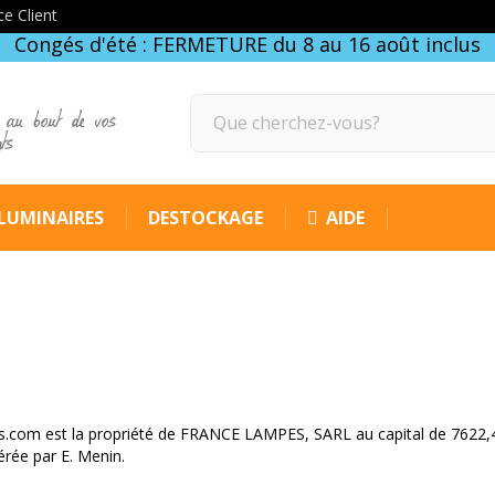
ce Client
Congés d'été : FERMETURE du 8 au 16 août inclus
 au bout de vos
gts
LUMINAIRES
DESTOCKAGE
AIDE
pes.com est la propriété de FRANCE LAMPES, SARL au capital de 7622,
rée par E. Menin.