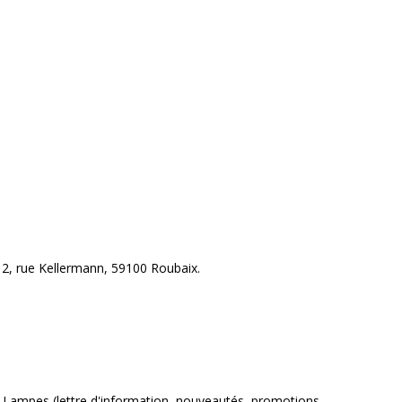
 2, rue Kellermann, 59100 Roubaix.
 Lampes (lettre d'information, nouveautés, promotions,