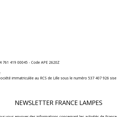
424 761 419 00045 - Code APE 2620Z
e
société immatriculée au RCS de Lille sous le numéro 537 407 926 sise
NEWSLETTER FRANCE LAMPES
our vous envoyer des informations concernant les activités de France