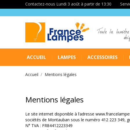
Contactez-nous Lundi 3 août à partir de 13:30
Servi
Toute la lumière
doi
ACCUEIL
LAMPES
ACCESSOIRES
Accueil
Mentions légales
Mentions légales
Le site internet disponible à l’adresse www.francelam
sociétés de Montauban sous le numéro 412 223 349, gé
N° TVA : FR84412223349