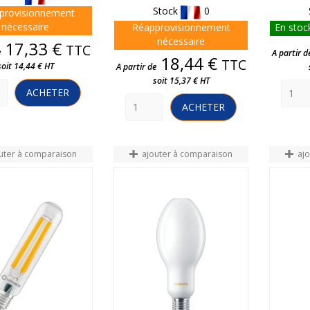
Stock
0
provisionnement
nécessaire
Réapprovisionnement
En stock
nécessaire
Prix
17,33 €
TTC
e
A partir d
Prix
18,44 €
TTC
soit 14,44 € HT
A partir de
soit 15,37 € HT
ACHETER
ACHETER
uter à comparaison
ajouter à comparaison
aj