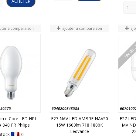
ACHETER
uter à comparaison
ajouter à comparaison
aj
FIN DE 
750275
6040200843585
6070100
orce Core LED HPL
E27 NAV LED AMBRE NAV50
E27 LED
 840 FR Philips
15W 1600lm 718 1800K
MV ND 
Ledvance
22
Stock
0