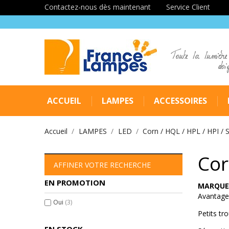
Contactez-nous dès maintenant
Service Client
Toute la lumière
doi
ACCUEIL
LAMPES
ACCESSOIRES
Accueil
LAMPES
LED
Corn / HQL / HPL / HPI / 
Cor
AFFINER VOTRE RECHERCHE
EN PROMOTION
MARQUE 
Avantage
Oui
(3)
Petits tro