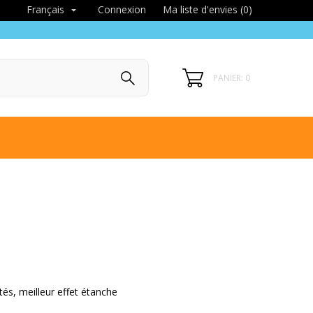
Connexion
Ma liste d'envies (
0
)
Français

PANIER: 0
ités, meilleur effet étanche