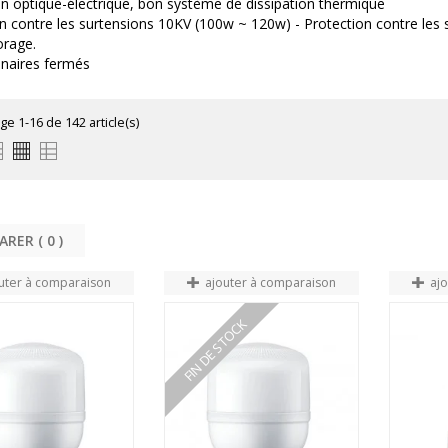
n optique-électrique, bon système de dissipation thermique
n contre les surtensions 10KV (100w ~ 120w) - Protection contre les
orage.
inaires fermés
ge 1-16 de 142 article(s)
COMPARER (
0
uter à comparaison
ajouter à comparaison
aj
FIN DE STOCK