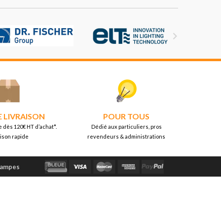

E LIVRAISON
POUR TOUS
e dès 120€ HT d’achat*.
Dédié aux particuliers, pros
aison rapide
revendeurs & administrations
Lampes