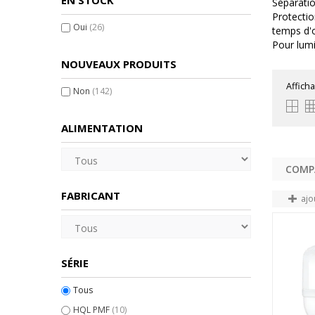
EN STOCK
Séparatio
Protectio
Oui
(26)
temps d'
Pour lum
NOUVEAUX PRODUITS
Afficha
Non
(142)
ALIMENTATION
FABRICANT
ajo
SÉRIE
Tous
HQL PMF
(10)