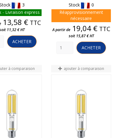
Stock
3
Stock
0
 - Livraison express
Réapprovisionnement
nécessaire
Prix
13,58 €
TTC
e
Prix
19,04 €
TTC
soit 11,32 € HT
A partir de
soit 15,87 € HT
ACHETER
ACHETER
outer à comparaison
ajouter à comparaison