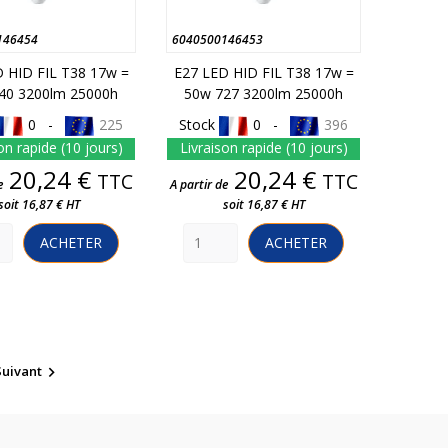
146454
6040500146453
 HID FIL T38 17w =
E27 LED HID FIL T38 17w =
40 3200lm 25000h
50w 727 3200lm 25000h
0 -
225
Stock
0 -
396
on rapide (10 jours)
Livraison rapide (10 jours)
Prix
Prix
20,24 €
20,24 €
TTC
TTC
e
A partir de
soit 16,87 € HT
soit 16,87 € HT
ACHETER
ACHETER
Suivant
