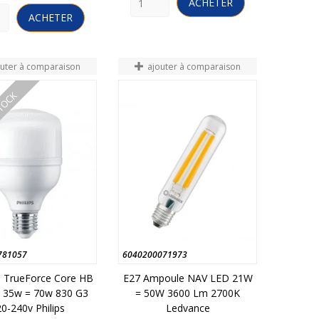
ACHETER
ACHETER
outer à comparaison
ajouter à comparaison
STOCK
781057
6040200071973
 TrueForce Core HB
E27 Ampoule NAV LED 21W
35w = 70w 830 G3
= 50W 3600 Lm 2700K
0-240v Philips
Ledvance