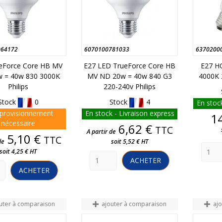
064172
6070100781033
6370200
eForce Core HB MV
E27 LED TrueForce Core HB
E27 H
 = 40w 830 3000K
MV ND 20w = 40w 840 G3
4000K 
Philips
220-240v Philips
Stock
0
Stock
4
En stock
provisionnement
En stock - Livraison express
1
nécessaire
Prix
6,62 €
TTC
A partir de
Prix
5,10 €
TTC
de
soit 5,52 € HT
soit 4,25 € HT
ACHETER
ACHETER
uter à comparaison
ajouter à comparaison
aj