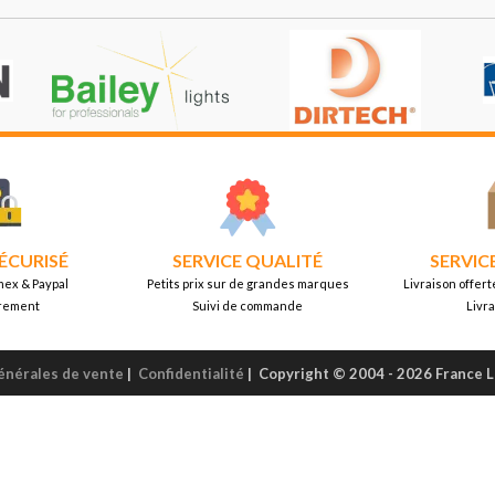
ÉCURISÉ
SERVICE QUALITÉ
SERVIC
mex & Paypal
Petits prix sur de grandes marques
Livraison offert
rement
Suivi de commande
Livr
énérales de vente
|
Confidentialité
|
Copyright © 2004 - 2026 France 