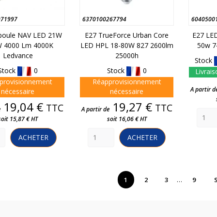
071997
6370100267794
6040500
poule NAV LED 21W
E27 TrueForce Urban Core
E27 LED
W 4000 Lm 4000K
LED HPL 18-80W 827 2600lm
50w 7
Ledvance
25000h
Stock
Stock
0
Stock
0
Livrais
provisionnement
Réapprovisionnement
A partir d
nécessaire
nécessaire
Prix
Prix
19,04 €
19,27 €
TTC
TTC
e
A partir de
soit 15,87 € HT
soit 16,06 € HT
ACHETER
ACHETER
…
1
2
3
9