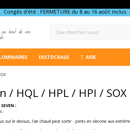
Congés d'été : FERMETURE du 8 au 16 août inclus
 au bout de vos
gts
LUMINAIRES
DESTOCKAGE
AIDE
SOX
n / HQL / HPL / HPI / SOX
SEVEN :
s :
us sur le dessus, l'air chaud peut sortir - Joints en silicone aux extrém