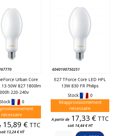
267770
6040100750251
ueForce Urban Core
E27 TForce Core LED HPL
 13-50W 827 1800lm
13W 830 FR Philips
000h 220-240v
Stock
0
Stock
0
Réapprovisionnement
nécessaire
provisionnement
nécessaire
Prix
17,33 €
TTC
A partir de
Prix
15,89 €
TTC
soit 14,44 € HT
e
soit 13,24 € HT