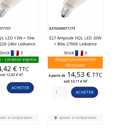
071751
6370200071775
QL LED 13W = 50w
E27 Ampoule HQL LED 20W
220-240v Ledvance
= 80w 2700K Ledvance
Stock
3
Stock
0
 - Livraison express
Réapprovisionnement
nécessaire
Prix
4,42 €
TTC
Prix
14,53 €
TTC
soit 12,02 € HT
A partir de
soit 12,11 € HT
ACHETER
ACHETER
outer à comparaison
ajouter à comparaison