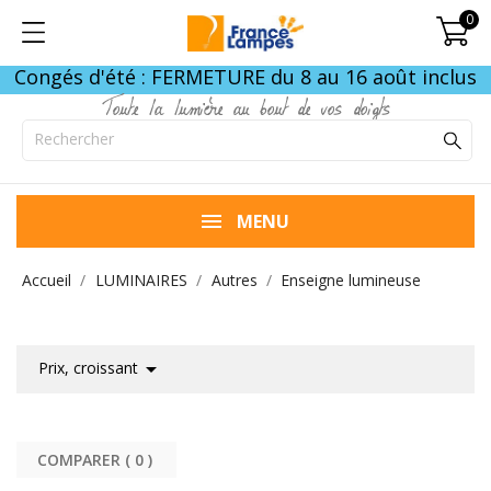
0
Congés d'été : FERMETURE du 8 au 16 août inclus
Toute la lumière au bout de vos doigts
MENU
Accueil
LUMINAIRES
Autres
Enseigne lumineuse

Prix, croissant
COMPARER (
0