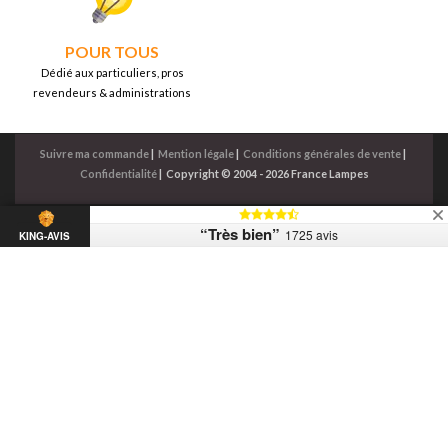
POUR TOUS
Dédié aux particuliers, pros
revendeurs & administrations
Suivre ma commande
|
Mention légale
|
Conditions générales de vente
|
Confidentialité
|
Copyright © 2004 - 2026 France Lampes
“Très bien”
1725 avis
KING-AVIS