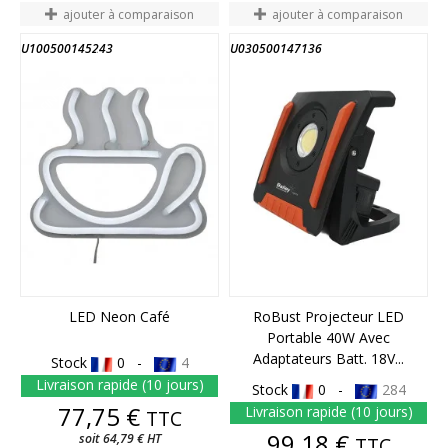
ajouter à comparaison
ajouter à comparaison
U100500145243
U030500147136
FIN DE STOCK
LED Neon Café
RoBust Projecteur LED
Portable 40W Avec
Adaptateurs Batt. 18V...
Stock
0 -
4
Livraison rapide (10 jours)
Stock
0 -
284
Prix
77,75 €
Livraison rapide (10 jours)
TTC
Prix
99,18 €
soit 64,79 € HT
TTC