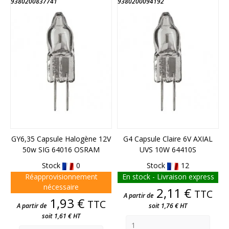
9380200837741
9380200094192
FIN DE STOCK
GY6,35 Capsule Halogène 12V
G4 Capsule Claire 6V AXIAL
50w SIG 64016 OSRAM
UVS 10W 64410S
Stock
0
Stock
12
Réapprovisionnement
En stock - Livraison express
nécessaire
Prix
2,11 €
TTC
A partir de
Prix
1,93 €
TTC
A partir de
soit 1,76 € HT
soit 1,61 € HT