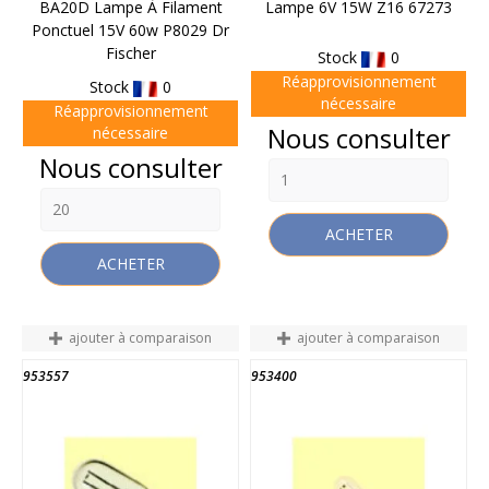
BA20D Lampe À Filament
Lampe 6V 15W Z16 67273
Ponctuel 15V 60w P8029 Dr
Fischer
Stock
0
Réapprovisionnement
Stock
0
nécessaire
Réapprovisionnement
Prix
Nous consulter
nécessaire
Prix
Nous consulter
ACHETER
ACHETER
ajouter à comparaison
ajouter à comparaison
953557
953400