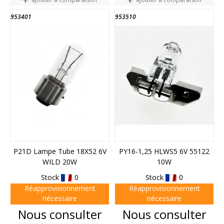
953401
953510
P21D Lampe Tube 18X52 6V
PY16-1,25 HLWS5 6V 55122
WILD 20W
10W
Stock
0
Stock
0
Réapprovisionnement
Réapprovisionnement
nécessaire
nécessaire
Prix
Prix
Nous consulter
Nous consulter