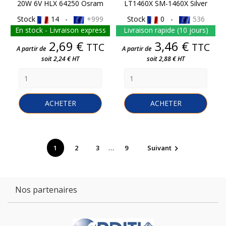
20W 6V HLX 64250 Osram
LT1460X SM-1460X Silver
Stock
14 -
+999
Stock
0 -
536
En stock - Livraison express
Livraison rapide (10 jours)
Prix
Prix
2,69 €
3,46 €
TTC
TTC
A partir de
A partir de
soit 2,24 € HT
soit 2,88 € HT
ACHETER
ACHETER
…
1
2
3
9
Suivant

Nos partenaires