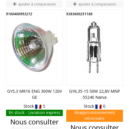
ajouter à comparaison
ajouter à comparaison
9160400993272
9383600251188
GY5,3 MR16 ENG 300W 120V
GY6,35-15 50W 22,8V MNP
GE
55240 Narva
Stock
5
Stock
0
En stock - Livraison express
Réapprovisionnement
nécessaire
Prix
Nous consulter
Prix
Nous consulter