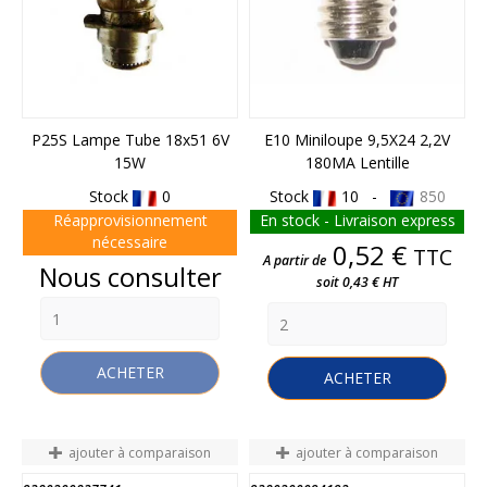
P25S Lampe Tube 18x51 6V
E10 Miniloupe 9,5X24 2,2V
15W
180MA Lentille
Stock
0
Stock
10 -
850
Réapprovisionnement
En stock - Livraison express
nécessaire
Prix
0,52 €
TTC
A partir de
Prix
Nous consulter
soit 0,43 € HT
ACHETER
ACHETER
ajouter à comparaison
ajouter à comparaison