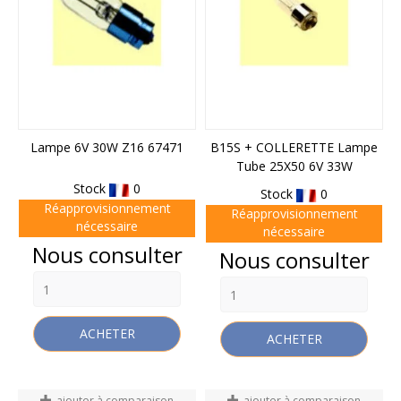
Lampe 6V 30W Z16 67471
B15S + COLLERETTE Lampe
Tube 25X50 6V 33W
Stock
0
Stock
0
Réapprovisionnement
Réapprovisionnement
nécessaire
nécessaire
Prix
Nous consulter
Prix
Nous consulter
ACHETER
ACHETER
ajouter à comparaison
ajouter à comparaison