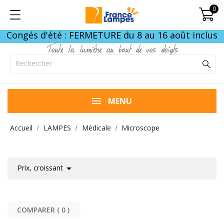
0
Congés d'été : FERMETURE du 8 au 16 août inclus
Toute la lumière au bout de vos doigts
MENU
Accueil
LAMPES
Médicale
Microscope

Prix, croissant
COMPARER (
0