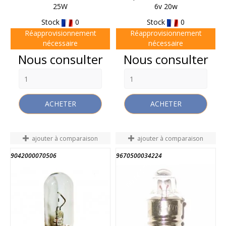
25W
6v 20w
Stock
0
Stock
0
Réapprovisionnement
Réapprovisionnement
nécessaire
nécessaire
Prix
Prix
Nous consulter
Nous consulter
ACHETER
ACHETER
ajouter à comparaison
ajouter à comparaison
9042000070506
9670500034224
FIN DE STOCK