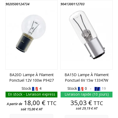
9020500124734
9041300112703
FIN DE STOCK
FIN DE STOCK
BA20D Lampe À Filament
BA15D Lampe À Filament
Ponctuel 12V 100w P9427
Ponctuel 6V 15w 13347W
Stock
4
Stock
0 -
19
En stock - Livraison express
Livraison rapide (10 jours)
Prix
Prix
18,00 €
35,03 €
TTC
TTC
A partir de
soit 29,19 € HT
soit 15,00 € HT