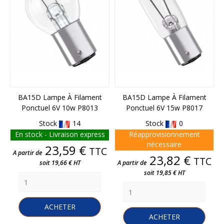
BA15D Lampe À Filament
BA15D Lampe À Filament
Ponctuel 6V 10w P8013
Ponctuel 6V 15w P8017
Stock
14
Stock
0
En stock - Livraison express
Réapprovisionnement
nécessaire
Prix
23,59 €
TTC
A partir de
Prix
23,82 €
TTC
soit 19,66 € HT
A partir de
soit 19,85 € HT
ACHETER
ACHETER