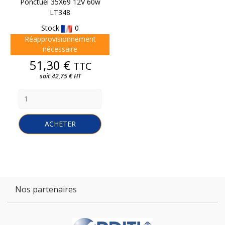
Ponctuel 35X69 12V 60w
LT348
Stock
0
Réapprovisionnement
nécessaire
Prix
51,30 €
TTC
soit 42,75 € HT
ACHETER
Nos partenaires