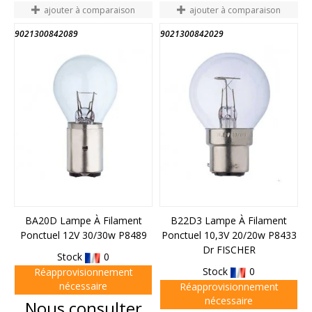
ajouter à comparaison
ajouter à comparaison
9021300842089
9021300842029
BA20D Lampe À Filament
B22D3 Lampe À Filament
Ponctuel 12V 30/30w P8489
Ponctuel 10,3V 20/20w P8433
Dr FISCHER
Stock
0
Stock
0
Réapprovisionnement
nécessaire
Réapprovisionnement
nécessaire
Prix
Nous consulter