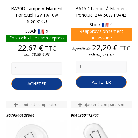
BA20D Lampe À Filament
BA15D Lampe À Filament
Ponctuel 12V 10/10w
Ponctuel 24V 50W P9442
SIG1810U
Stock
0
Stock
9
Réapprovisionnement
nécessaire
En stock - Livraison express
Prix
Prix
22,20 €
22,67 €
TTC
TTC
A partir de
soit 18,89 € HT
soit 18,50 € HT
ACHETER
ACHETER
ajouter à comparaison
ajouter à comparaison
9070500123966
9044300112701