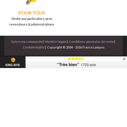
POUR TOUS
Dédié aux particuliers, pros
revendeurs & administrations
Suivre ma commande
|
Mention légale
|
Conditions générales de vente
|
Confidentialité
|
Copyright © 2004 - 2026 France Lampes
“Très bien”
1723 avis
KING-AVIS