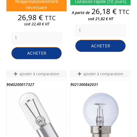
Réapprovisionnement
Livraison rapide (10 jours)
nécessaire
Prix
26,18 €
TTC
A partir de
Prix
26,98 €
TTC
soit 21,82 € HT
soit 22,48 € HT
ACHETER
ACHETER
ajouter à comparaison
ajouter à comparaison
9040200017327
9021300842031