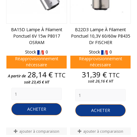
BA15D Lampe À Filament
B22D3 Lampe À Filament
Ponctuel 6V 15w P8017
Ponctuel 10,3V 60/60w P8435
OSRAM
Dr FISCHER
Stock
0
Stock
0
Réapprovisionnement
Réapprovisionnement
nécessaire
nécessaire
Prix
Prix
28,14 €
31,39 €
TTC
TTC
A partir de
soit 26,16 € HT
soit 23,45 € HT
ACHETER
ACHETER
ajouter à comparaison
ajouter à comparaison