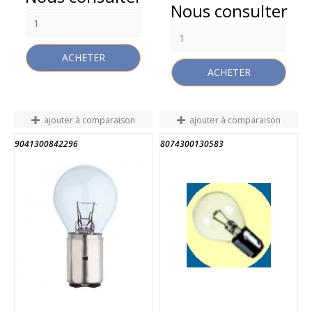
Prix
Nous consulter
ACHETER
ACHETER
ajouter à comparaison
ajouter à comparaison
9041300842296
8074300130583
FIN DE STOCK