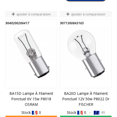
ajouter à comparaison
ajouter à comparaison
9040200206417
9071300843165
FIN DE STOCK
FIN DE STOCK
BA15D Lampe À Filament
BA20D Lampe À Filament
Ponctuel 6V 15w P8018
Ponctuel 12V 50w P8022 Dr
OSRAM
FISCHER
Stock
0
Stock
0 -
49