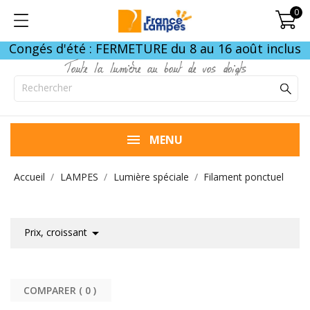
0
Congés d'été : FERMETURE du 8 au 16 août inclus
Toute la lumière au bout de vos doigts
MENU
Accueil
LAMPES
Lumière spéciale
Filament ponctuel

Prix, croissant
COMPARER (
0