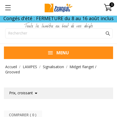
0
Congés d'été : FERMETURE du 8 au 16 août inclus
Toute la lumière au bout de vos doigts
MENU
Accueil
LAMPES
Signalisation
Midget flanget /
Grooved

Prix, croissant
COMPARER (
0