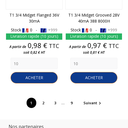
T1 3/4 Midget Flanged 36V
T1 3/4 Midget Grooved 28V
30mA
40mA 388 8000H
Stock
0 -
+999
Stock
0 -
+999
Livraison rapide (10 jours)
Livraison rapide (10 jours)
Prix
Prix
0,98 €
0,97 €
TTC
TTC
A partir de
A partir de
soit 0,82 € HT
soit 0,81 € HT
ACHETER
ACHETER
…
1
2
3
9
Suivant

Nos partenaires