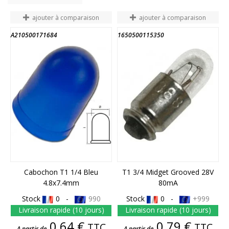
ajouter à comparaison
ajouter à comparaison
A210500171684
1650500115350
FIN DE STOCK
Cabochon T1 1/4 Bleu
T1 3/4 Midget Grooved 28V
4.8x7.4mm
80mA
Stock
0 -
990
Stock
0 -
+999
Livraison rapide (10 jours)
Livraison rapide (10 jours)
Prix
Prix
0,64 €
0,79 €
TTC
TTC
A partir de
A partir de