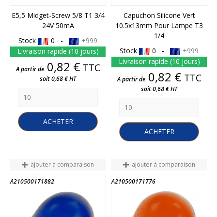
E5,5 Midget-Screw 5/8 T1 3/4
Capuchon Silicone Vert
24V 50mA
10.5x13mm Pour Lampe T3
1/4
Stock
0 -
+999
Stock
0 -
+999
Livraison rapide (10 jours)
Livraison rapide (10 jours)
Prix
0,82 €
TTC
A partir de
Prix
0,82 €
TTC
soit 0,68 € HT
A partir de
soit 0,68 € HT
ACHETER
ACHETER
ajouter à comparaison
ajouter à comparaison
A210500171882
A210500171776