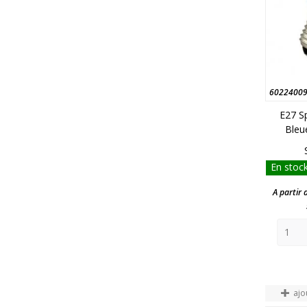
6022400
E27 S
Bleu
En stock
A partir 
ajo