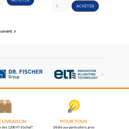
ACHETER
Suivant


E LIVRAISON
POUR TOUS
e dès 120€ HT d’achat*.
Dédié aux particuliers, pros