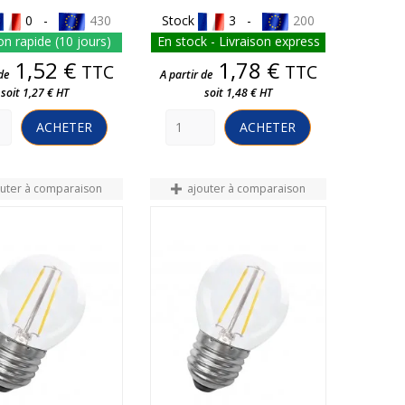
0 -
430
Stock
3 -
200
on rapide (10 jours)
En stock - Livraison express
Prix
Prix
1,52 €
1,78 €
TTC
TTC
de
A partir de
soit 1,27 € HT
soit 1,48 € HT
ACHETER
ACHETER
outer à comparaison
ajouter à comparaison