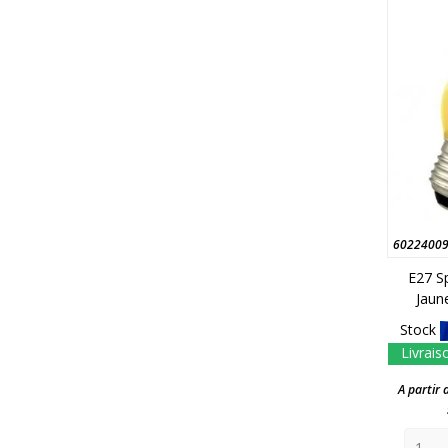
6022400
E27 S
Jaun
Stock
Livrais
A partir 