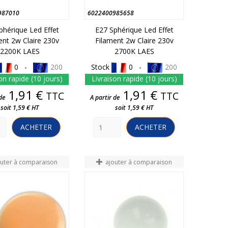
987010
6022400985658
phérique Led Effet
E27 Sphérique Led Effet
ent 2w Claire 230v
Filament 2w Claire 230v
2200K LAES
2700K LAES
0 -
200
Stock
0 -
200
on rapide (10 jours)
Livraison rapide (10 jours)
Prix
Prix
1,91 €
1,91 €
TTC
TTC
de
A partir de
soit 1,59 € HT
soit 1,59 € HT
ACHETER
ACHETER
outer à comparaison
ajouter à comparaison