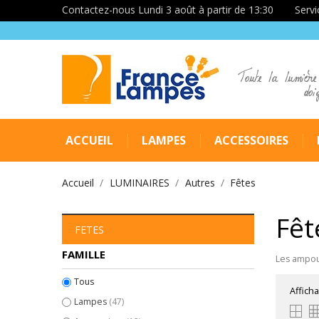
Contactez-nous Lundi 3 août à partir de 13:30
Servi
Toute la lumière
doi
ACCUEIL
LAMPES
ACCESSOIRES
Accueil
LUMINAIRES
Autres
Fêtes
Fêt
FETES
FAMILLE
Les ampoul
Tous
Afficha
Lampes
(47)