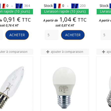
0 -
364
Stock
0 -
200
Stock
on rapide (10 jours)
Livraison rapide (10 jours)
Livrais
Prix
Prix
0,91 €
1,04 €
TTC
TTC
de
A partir de
A partir 
soit 0,76 € HT
soit 0,87 € HT
ACHETER
ACHETER
uter à comparaison
ajouter à comparaison
aj