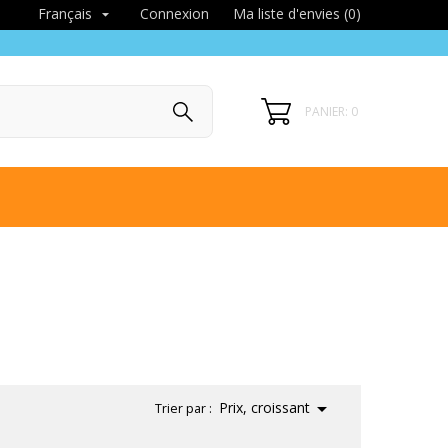
Connexion
Ma liste d'envies (
0
)
Français

PANIER: 0

Prix, croissant
Trier par :