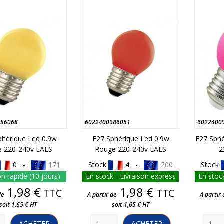
986068
6022400986051
6022400
phérique Led 0.9w
E27 Sphérique Led 0.9w
E27 Sphé
e 220-240v LAES
Rouge 220-240v LAES
2
0 -
171
Stock
4 -
200
Stock
on rapide (10 jours)
En stock - Livraison express
En stock
Prix
Prix
1,98 €
1,98 €
TTC
TTC
de
A partir de
A partir 
soit 1,65 € HT
soit 1,65 € HT
ACHETER
ACHETER