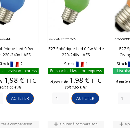
986044
6022400986075
6022400
phérique Led 0.9w
E27 Sphérique Led 0.9w Verte
E27 S
e 220-240v LAES
220-240v LAES
Oran
Stock
2
Stock
1
Stock
 - Livraison express
En stock - Livraison express
Livrais
Prix
Prix
1,98 €
1,98 €
TTC
TTC
de
A partir de
A partir 
soit 1,65 € HT
soit 1,65 € HT
ACHETER
ACHETER
uter à comparaison
ajouter à comparaison
aj