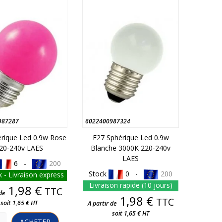
987287
6022400987324
rique Led 0.9w Rose
E27 Sphérique Led 0.9w
20-240v LAES
Blanche 3000K 220-240v
LAES
6 -
200
Stock
0 -
200
 - Livraison express
Livraison rapide (10 jours)
Prix
1,98 €
TTC
de
Prix
1,98 €
TTC
soit 1,65 € HT
A partir de
soit 1,65 € HT
ACHETER