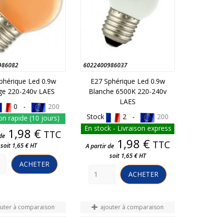
986082
6022400986037
phérique Led 0.9w
E27 Sphérique Led 0.9w
ge 220-240v LAES
Blanche 6500K 220-240v
LAES
0 -
200
Stock
2 -
200
on rapide (10 jours)
En stock - Livraison express
Prix
1,98 €
TTC
de
Prix
1,98 €
TTC
soit 1,65 € HT
A partir de
soit 1,65 € HT
ACHETER
ACHETER
outer à comparaison
ajouter à comparaison