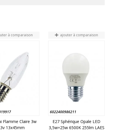
outer à comparaison
ajouter à comparaison
019917
6022400986211
i Flamme Claire 3w
E27 Sphérique Opale LED
23v 13x45mm
3,5w=25w 6500K 255lm LAES