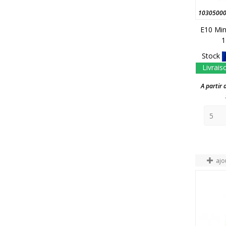
1030500
E10 Min
1
Stock
Livrais
A partir 
ajo