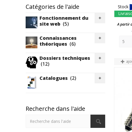
Catégories de l'aide
Stock
Livrais
Fonctionnement du

site web
(5)
A partir 
Connaissances

théoriques
(6)
Dossiers techniques

ajo
(12)
Catalogues
(2)

Recherche dans l'aide