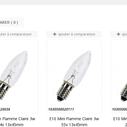
COMPARER (
0
uter à comparaison
ajouter à comparaison
aj
020036
1030500020111
1030500
i Flamme Claire 3w
E10 Mini Flamme Claire 3w
E10 Min
4v 13x45mm
55v 13x45mm