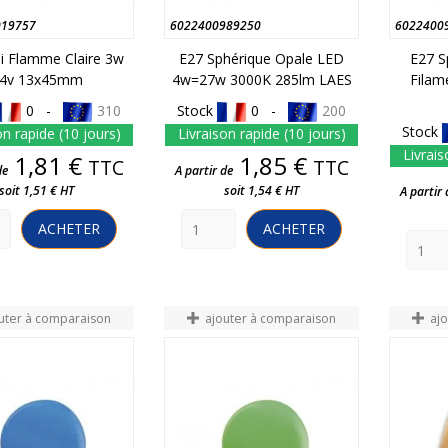
019757
6022400989250
6022400
i Flamme Claire 3w
E27 Sphérique Opale LED
E27 S
4v 13x45mm
4w=27w 3000K 285lm LAES
Filam
0 -
310
Stock
0 -
200
Stock
on rapide (10 jours)
Livraison rapide (10 jours)
Livrais
Prix
Prix
1,81 €
1,85 €
TTC
TTC
de
A partir de
soit 1,51 € HT
soit 1,54 € HT
A partir 
ACHETER
ACHETER
uter à comparaison
ajouter à comparaison
aj