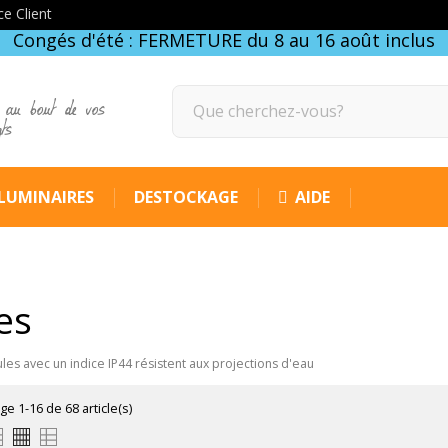
ce Client
Congés d'été : FERMETURE du 8 au 16 août inclus
 au bout de vos
gts
LUMINAIRES
DESTOCKAGE
AIDE
es
es avec un indice IP44 résistent aux projections d'eau
ge 1-16 de 68 article(s)