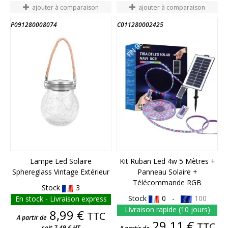
ajouter à comparaison
ajouter à comparaison
P091280008074
C011280002425
FIN DE STOCK
FIN DE STOCK
Lampe Led Solaire
Kit Ruban Led 4w 5 Mètres +
Sphereglass Vintage Extérieur
Panneau Solaire +
Télécommande RGB
Stock
3
Stock
0 -
100
En stock - Livraison express
Livraison rapide (10 jours)
Prix
8,99 €
TTC
A partir de
Prix
29,11 €
TTC
soit 7,49 € HT