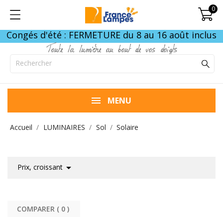
0
Congés d'été : FERMETURE du 8 au 16 août inclus
Toute la lumière au bout de vos doigts
MENU
Accueil
LUMINAIRES
Sol
Solaire

Prix, croissant
COMPARER (
0