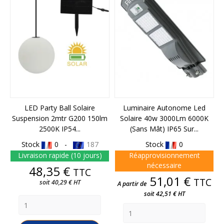
LED Party Ball Solaire
Luminaire Autonome Led
Suspension 2mtr G200 150lm
Solaire 40w 3000Lm 6000K
2500K IP54...
(sans Mât) IP65 Sur...
Stock
0 -
187
Stock
0
Livraison rapide (10 jours)
Réapprovisionnement
nécessaire
Prix
48,35 €
TTC
Prix
51,01 €
TTC
soit 40,29 € HT
A partir de
soit 42,51 € HT