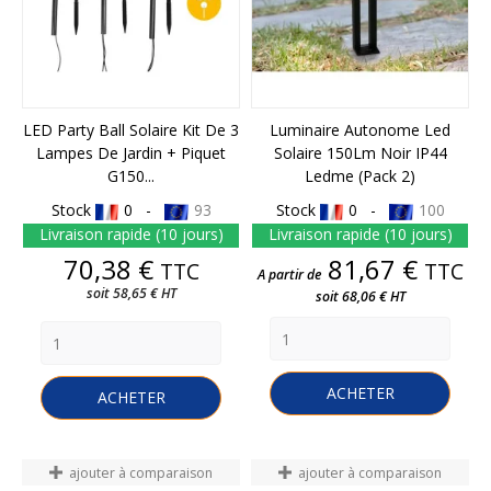
LED Party Ball Solaire Kit De 3
Luminaire Autonome Led
Lampes De Jardin + Piquet
Solaire 150Lm Noir IP44
G150...
Ledme (pack 2)
Stock
0 -
93
Stock
0 -
100
Livraison rapide (10 jours)
Livraison rapide (10 jours)
Prix
Prix
70,38 €
81,67 €
TTC
TTC
A partir de
soit 58,65 € HT
soit 68,06 € HT
ACHETER
ACHETER
ajouter à comparaison
ajouter à comparaison