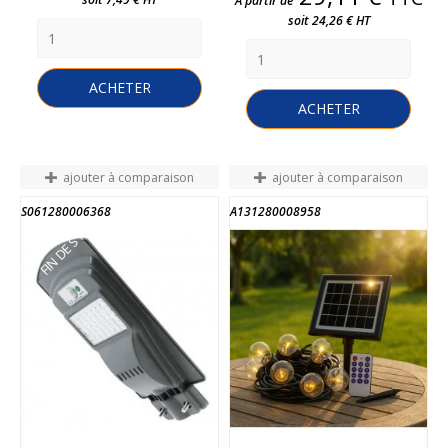
A partir de
soit 24,26 € HT
ACHETER
ACHETER
ajouter à comparaison
ajouter à comparaison
S061280006368
A131280008958
FIN DE STOCK