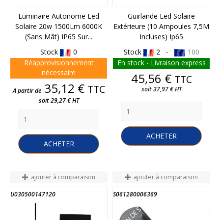
Luminaire Autonome Led
Guirlande Led Solaire
Solaire 20w 1500Lm 6000K
Extérieure (10 Ampoules 7,5M
(sans Mât) IP65 Sur...
Incluses) Ip65
Stock
0
Stock
2 -
100
Réapprovisionnement
En stock - Livraison express
nécessaire
Prix
45,56 €
TTC
Prix
35,12 €
TTC
soit 37,97 € HT
A partir de
soit 29,27 € HT
ACHETER
ACHETER
ajouter à comparaison
ajouter à comparaison
U030500147120
S061280006369
FIN DE STOCK