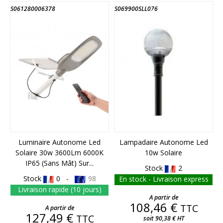
S061280006378
S069900SLL076
FIN DE STOCK
FIN DE STOCK
Luminaire Autonome Led
Lampadaire Autonome Led
Solaire 30w 3600Lm 6000K
10w Solaire
IP65 (sans Mât) Sur...
Stock
2
Stock
0 -
98
En stock - Livraison express
Livraison rapide (10 jours)
Prix
A partir de
Prix
108,46 €
TTC
A partir de
127,49 €
TTC
soit 90,38 € HT