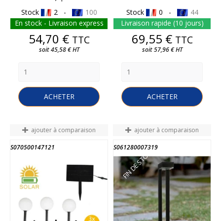
Stock
2 -
100
Stock
0 -
44
En stock - Livraison express
Livraison rapide (10 jours)
Prix
Prix
54,70 €
69,55 €
TTC
TTC
soit 45,58 € HT
soit 57,96 € HT
ACHETER
ACHETER
ajouter à comparaison
ajouter à comparaison
S070500147121
S061280007319
FIN DE STOCK