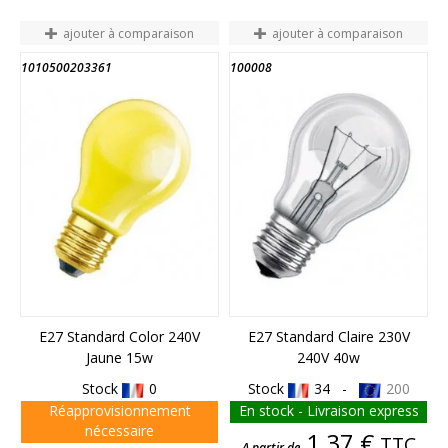
ajouter à comparaison
ajouter à comparaison
1010500203361
100008
FIN DE STOCK
FIN DE STOCK
E27 Standard Color 240V
E27 Standard Claire 230V
Jaune 15w
240V 40w
Stock
0
Stock
34 -
200
Réapprovisionnement
En stock - Livraison express
nécessaire
Prix
1,37 €
TTC
A partir de