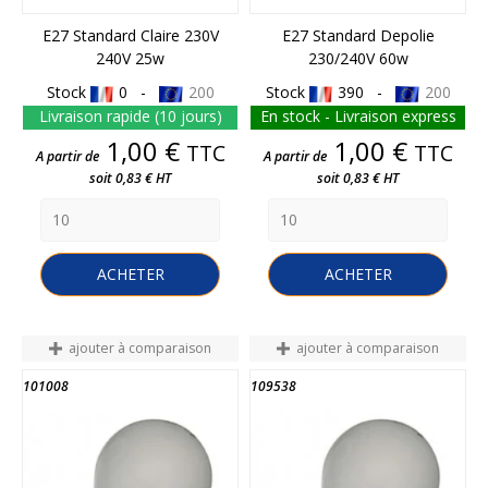
E27 Standard Claire 230V
E27 Standard Depolie
240V 25w
230/240V 60w
Stock
0 -
200
Stock
390 -
200
Livraison rapide (10 jours)
En stock - Livraison express
Prix
Prix
1,00 €
1,00 €
TTC
TTC
A partir de
A partir de
soit 0,83 € HT
soit 0,83 € HT
ACHETER
ACHETER
ajouter à comparaison
ajouter à comparaison
101008
109538
FIN DE STOCK