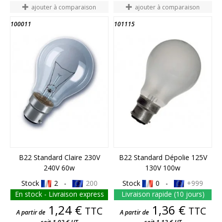
ajouter à comparaison
ajouter à comparaison
100011
101115
FIN DE STOCK
B22 Standard Claire 230V
B22 Standard Dépolie 125V
240V 60w
130V 100w
Stock
2 -
200
Stock
0 -
+999
En stock - Livraison express
Livraison rapide (10 jours)
Prix
Prix
1,24 €
1,36 €
TTC
TTC
A partir de
A partir de