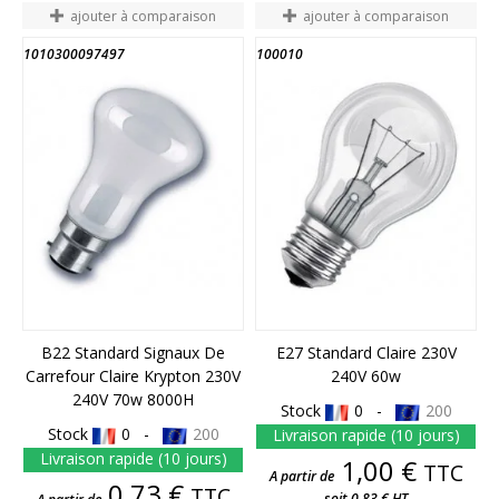
ajouter à comparaison
ajouter à comparaison
1010300097497
100010
FIN DE STOCK
FIN DE STOCK
B22 Standard Signaux De
E27 Standard Claire 230V
Carrefour Claire Krypton 230V
240V 60w
240V 70w 8000H
Stock
0 -
200
Stock
0 -
200
Livraison rapide (10 jours)
Livraison rapide (10 jours)
Prix
1,00 €
TTC
A partir de
Prix
0,73 €
TTC
soit 0,83 € HT