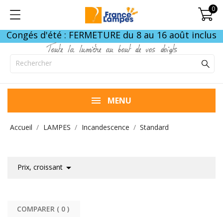
0
Congés d'été : FERMETURE du 8 au 16 août inclus
Toute la lumière au bout de vos doigts
MENU
Accueil
LAMPES
Incandescence
Standard

Prix, croissant
COMPARER (
0