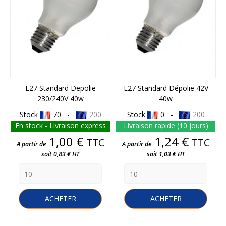
E27 Standard Depolie
E27 Standard Dépolie 42V
230/240V 40w
40w
Stock
70 -
200
Stock
0 -
200
En stock - Livraison express
Livraison rapide (10 jours)
Prix
Prix
1,00 €
1,24 €
TTC
TTC
A partir de
A partir de
soit 0,83 € HT
soit 1,03 € HT
ACHETER
ACHETER