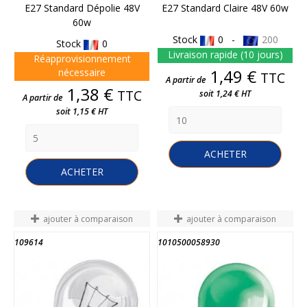
E27 Standard Dépolie 48V
E27 Standard Claire 48V 60w
60w
Stock
0 -
200
Stock
0
Livraison rapide (10 jours)
Réapprovisionnement
Prix
1,49 €
nécessaire
TTC
A partir de
Prix
1,38 €
TTC
soit 1,24 € HT
A partir de
soit 1,15 € HT
ACHETER
ACHETER
ajouter à comparaison
ajouter à comparaison
109614
1010500058930
FIN DE STOCK