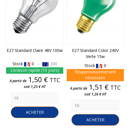
E27 Standard Claire 48V 100w
E27 Standard Color 240V
Verte 15w
Stock
0 -
200
Stock
0
Livraison rapide (10 jours)
Réapprovisionnement
Prix
1,50 €
nécessaire
TTC
A partir de
Prix
1,51 €
TTC
soit 1,25 € HT
A partir de
soit 1,26 € HT
ACHETER
ACHETER