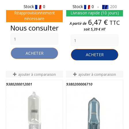
Stock
0
Stock
0 -
200
Réapprovisionnement
Livraison rapide (10 jours)
nécessaire
Prix
6,47 €
TTC
A partir de
Prix
Nous consulter
soit 5,39 € HT
ACHETER
ACHETER
ajouter à comparaison
ajouter à comparaison
9380200012001
9380200006710