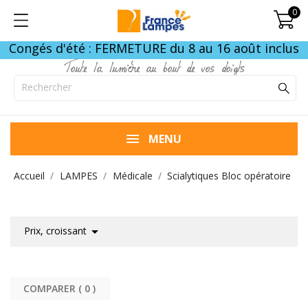
0
Congés d'été : FERMETURE du 8 au 16 août inclus
Toute la lumière au bout de vos doigts
MENU
Accueil
LAMPES
Médicale
Scialytiques Bloc opératoire

Prix, croissant
COMPARER (
0