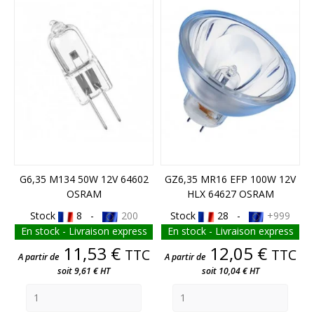
G6,35 M134 50W 12V 64602
GZ6,35 MR16 EFP 100W 12V
OSRAM
HLX 64627 OSRAM
Stock
8 -
200
Stock
28 -
+999
En stock - Livraison express
En stock - Livraison express
Prix
Prix
11,53 €
12,05 €
TTC
TTC
A partir de
A partir de
soit 9,61 € HT
soit 10,04 € HT