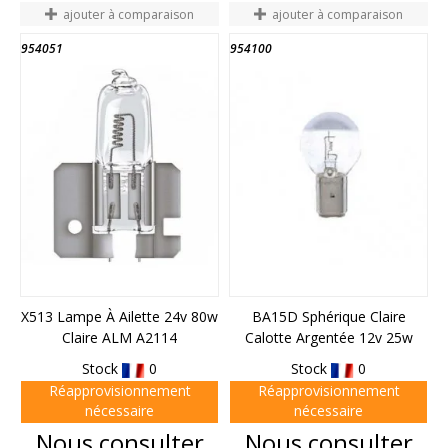
ajouter à comparaison
ajouter à comparaison
954051
954100
X513 Lampe À Ailette 24v 80w
BA15D Sphérique Claire
Claire ALM A2114
Calotte Argentée 12v 25w
Stock
0
Stock
0
Réapprovisionnement
Réapprovisionnement
nécessaire
nécessaire
Prix
Prix
Nous consulter
Nous consulter