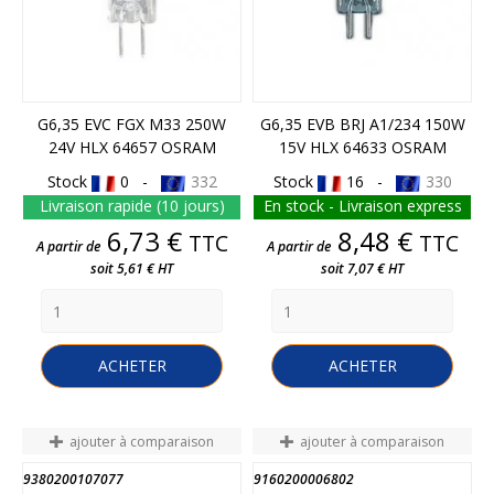
G6,35 EVC FGX M33 250W
G6,35 EVB BRJ A1/234 150W
24V HLX 64657 OSRAM
15V HLX 64633 OSRAM
Stock
0 -
332
Stock
16 -
330
Livraison rapide (10 jours)
En stock - Livraison express
Prix
Prix
6,73 €
8,48 €
TTC
TTC
A partir de
A partir de
soit 5,61 € HT
soit 7,07 € HT
ACHETER
ACHETER
ajouter à comparaison
ajouter à comparaison
9380200107077
9160200006802