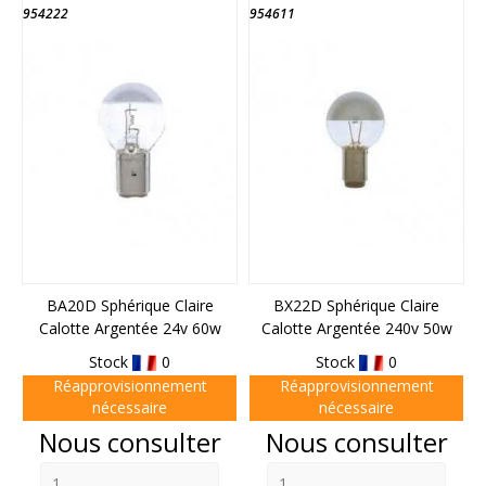
954222
954611
BA20D Sphérique Claire
BX22D Sphérique Claire
Calotte Argentée 24v 60w
Calotte Argentée 240v 50w
Stock
0
Stock
0
Réapprovisionnement
Réapprovisionnement
nécessaire
nécessaire
Prix
Prix
Nous consulter
Nous consulter