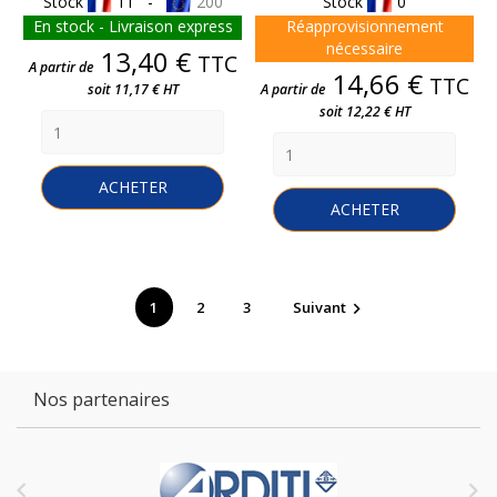
Stock
11 -
200
Stock
0
En stock - Livraison express
Réapprovisionnement
nécessaire
Prix
13,40 €
TTC
A partir de
Prix
14,66 €
TTC
soit 11,17 € HT
A partir de
soit 12,22 € HT
ACHETER
ACHETER
1
2
3
Suivant

Nos partenaires

