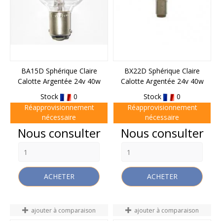
BA15D Sphérique Claire
BX22D Sphérique Claire
Calotte Argentée 24v 40w
Calotte Argentée 24v 40w
Stock
0
Stock
0
Réapprovisionnement
Réapprovisionnement
nécessaire
nécessaire
Prix
Prix
Nous consulter
Nous consulter
ACHETER
ACHETER
ajouter à comparaison
ajouter à comparaison