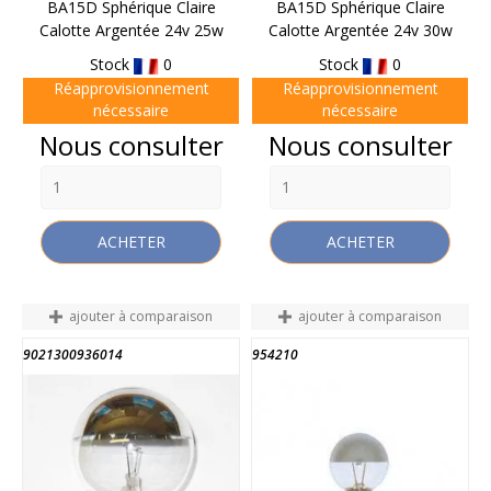
BA15D Sphérique Claire
BA15D Sphérique Claire
Calotte Argentée 24v 25w
Calotte Argentée 24v 30w
Stock
0
Stock
0
Réapprovisionnement
Réapprovisionnement
nécessaire
nécessaire
Prix
Prix
Nous consulter
Nous consulter
ACHETER
ACHETER
ajouter à comparaison
ajouter à comparaison
9021300936014
954210