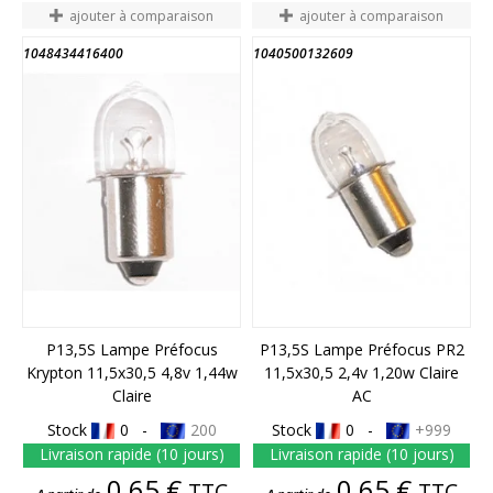
ajouter à comparaison
ajouter à comparaison
1048434416400
1040500132609
P13,5S Lampe Préfocus
P13,5S Lampe Préfocus PR2
Krypton 11,5x30,5 4,8v 1,44w
11,5x30,5 2,4v 1,20w Claire
Claire
AC
Stock
0 -
200
Stock
0 -
+999
Livraison rapide (10 jours)
Livraison rapide (10 jours)
Prix
Prix
0,65 €
0,65 €
TTC
TTC