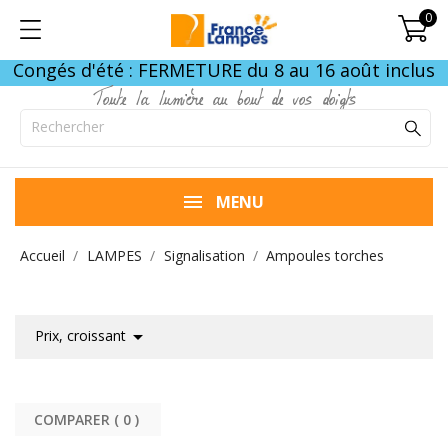
0
Congés d'été : FERMETURE du 8 au 16 août inclus
Toute la lumière au bout de vos doigts
MENU
Accueil
LAMPES
Signalisation
Ampoules torches

Prix, croissant
COMPARER (
0