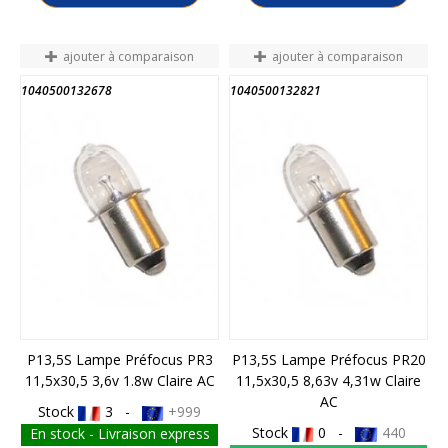
ajouter à comparaison
ajouter à comparaison
1040500132678
1040500132821
P13,5S Lampe Préfocus PR3
P13,5S Lampe Préfocus PR20
11,5x30,5 3,6v 1.8w Claire AC
11,5x30,5 8,63v 4,31w Claire
AC
Stock
3 -
+999
Stock
0 -
440
En stock - Livraison express