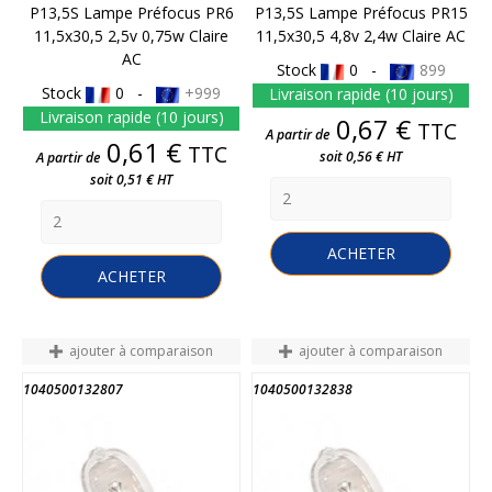
P13,5S Lampe Préfocus PR6
P13,5S Lampe Préfocus PR15
11,5x30,5 2,5v 0,75w Claire
11,5x30,5 4,8v 2,4w Claire AC
AC
Stock
0 -
899
Stock
0 -
+999
Livraison rapide (10 jours)
Livraison rapide (10 jours)
Prix
0,67 €
TTC
A partir de
Prix
0,61 €
TTC
soit 0,56 € HT
A partir de
soit 0,51 € HT
ACHETER
ACHETER
ajouter à comparaison
ajouter à comparaison
1040500132807
1040500132838