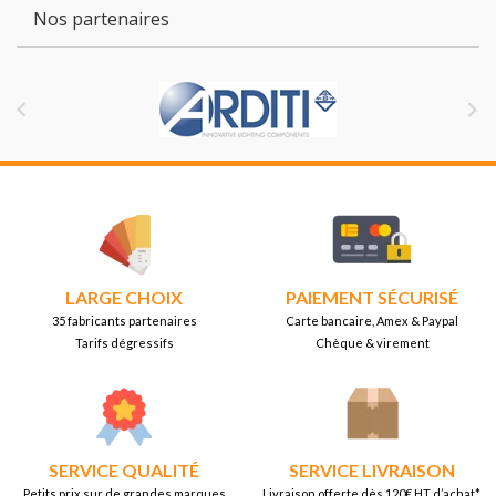
Nos partenaires


LARGE CHOIX
PAIEMENT SÉCURISÉ
35 fabricants partenaires
Carte bancaire, Amex & Paypal
Tarifs dégressifs
Chèque & virement
SERVICE QUALITÉ
SERVICE LIVRAISON
Petits prix sur de grandes marques
Livraison offerte dès 120€ HT d’achat*.