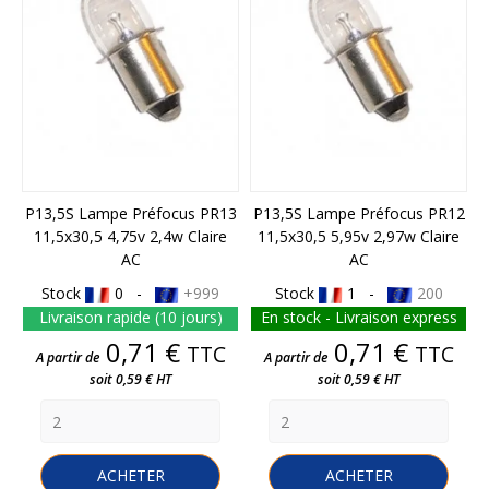
P13,5S Lampe Préfocus PR13
P13,5S Lampe Préfocus PR12
11,5x30,5 4,75v 2,4w Claire
11,5x30,5 5,95v 2,97w Claire
AC
AC
Stock
0 -
+999
Stock
1 -
200
Livraison rapide (10 jours)
En stock - Livraison express
Prix
Prix
0,71 €
0,71 €
TTC
TTC
A partir de
A partir de
soit 0,59 € HT
soit 0,59 € HT
ACHETER
ACHETER