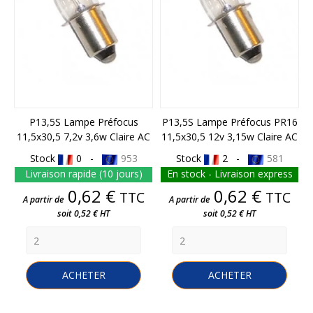
P13,5S Lampe Préfocus
P13,5S Lampe Préfocus PR16
11,5x30,5 7,2v 3,6w Claire AC
11,5x30,5 12v 3,15w Claire AC
Stock
0 -
953
Stock
2 -
581
Livraison rapide (10 jours)
En stock - Livraison express
Prix
Prix
0,62 €
0,62 €
TTC
TTC
A partir de
A partir de
soit 0,52 € HT
soit 0,52 € HT
ACHETER
ACHETER