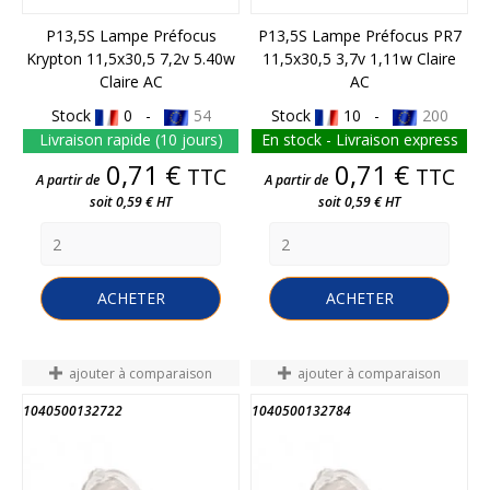
P13,5S Lampe Préfocus
P13,5S Lampe Préfocus PR7
Krypton 11,5x30,5 7,2v 5.40w
11,5x30,5 3,7v 1,11w Claire
Claire AC
AC
Stock
0 -
54
Stock
10 -
200
Livraison rapide (10 jours)
En stock - Livraison express
Prix
Prix
0,71 €
0,71 €
TTC
TTC
A partir de
A partir de
soit 0,59 € HT
soit 0,59 € HT
ACHETER
ACHETER
ajouter à comparaison
ajouter à comparaison
1040500132722
1040500132784