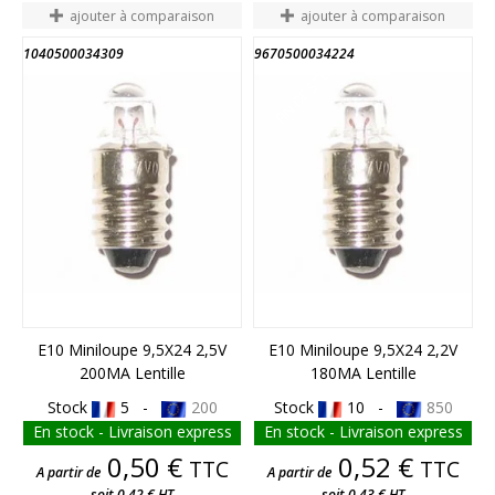
ajouter à comparaison
ajouter à comparaison
1040500034309
9670500034224
FIN DE STOCK
E10 Miniloupe 9,5X24 2,5V
E10 Miniloupe 9,5X24 2,2V
200MA Lentille
180MA Lentille
Stock
5 -
200
Stock
10 -
850
En stock - Livraison express
En stock - Livraison express
Prix
Prix
0,50 €
0,52 €
TTC
TTC
A partir de
A partir de
soit 0,42 € HT
soit 0,43 € HT