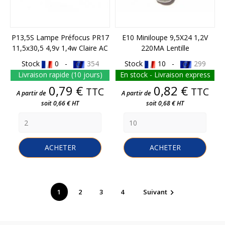
P13,5S Lampe Préfocus PR17
E10 Miniloupe 9,5X24 1,2V
11,5x30,5 4,9v 1,4w Claire AC
220MA Lentille
Stock
0 -
354
Stock
10 -
299
Livraison rapide (10 jours)
En stock - Livraison express
Prix
Prix
0,79 €
0,82 €
TTC
TTC
A partir de
A partir de
soit 0,66 € HT
soit 0,68 € HT
ACHETER
ACHETER
1
2
3
4
Suivant
