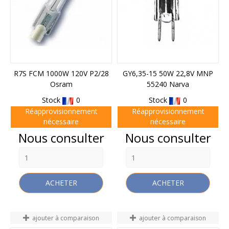
R7S FCM 1000W 120V P2/28
GY6,35-15 50W 22,8V MNP
Osram
55240 Narva
Stock
0
Stock
0
Réapprovisionnement
Réapprovisionnement
nécessaire
nécessaire
Prix
Prix
Nous consulter
Nous consulter
ACHETER
ACHETER
ajouter à comparaison
ajouter à comparaison