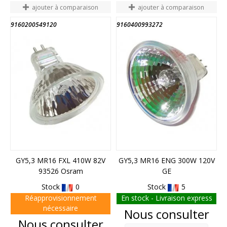
ajouter à comparaison
ajouter à comparaison
9160200549120
9160400993272
GY5,3 MR16 FXL 410W 82V
GY5,3 MR16 ENG 300W 120V
93526 Osram
GE
Stock
0
Stock
5
Réapprovisionnement
En stock - Livraison express
nécessaire
Prix
Nous consulter
Prix
Nous consulter