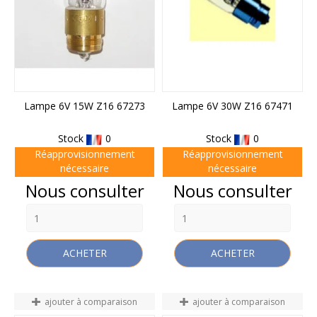
Lampe 6V 15W Z16 67273
Lampe 6V 30W Z16 67471
Stock
0
Stock
0
Réapprovisionnement
Réapprovisionnement
nécessaire
nécessaire
Prix
Prix
Nous consulter
Nous consulter
ACHETER
ACHETER
ajouter à comparaison
ajouter à comparaison