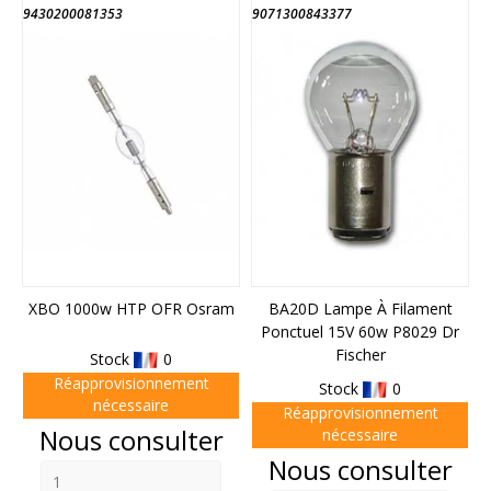
9430200081353
9071300843377
FIN DE STOCK
XBO 1000w HTP OFR Osram
BA20D Lampe À Filament
Ponctuel 15V 60w P8029 Dr
Fischer
Stock
0
Réapprovisionnement
Stock
0
nécessaire
Réapprovisionnement
Prix
Nous consulter
nécessaire
Prix
Nous consulter