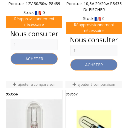
Ponctuel 12V 30/30w P8489
Ponctuel 10,3V 20/20w P8433
Dr FISCHER
Stock
0
Stock
0
Réapprovisionnement
nécessaire
Réapprovisionnement
nécessaire
Prix
Nous consulter
Prix
Nous consulter
ACHETER
ACHETER
ajouter à comparaison
ajouter à comparaison
953556
953557