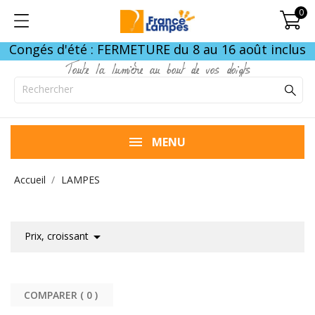
0
Congés d'été : FERMETURE du 8 au 16 août inclus
Toute la lumière au bout de vos doigts
MENU
Accueil
LAMPES

Prix, croissant
COMPARER (
0