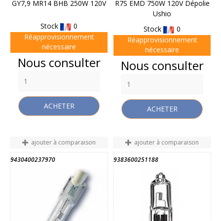
GY7,9 MR14 BHB 250W 120V
R7S EMD 750W 120V Dépolie
Ushio
Stock
0
Stock
0
Réapprovisionnement
Réapprovisionnement
nécessaire
nécessaire
Prix
Nous consulter
Prix
Nous consulter
ACHETER
ACHETER
ajouter à comparaison
ajouter à comparaison
9430400237970
9383600251188