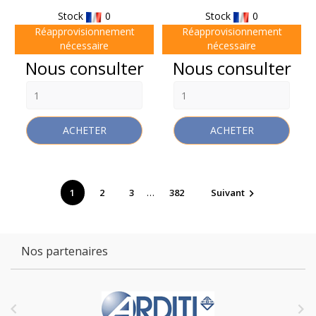
Stock
0
Stock
0
Réapprovisionnement
Réapprovisionnement
nécessaire
nécessaire
Prix
Prix
Nous consulter
Nous consulter
ACHETER
ACHETER
…
1
2
3
382
Suivant

Nos partenaires

