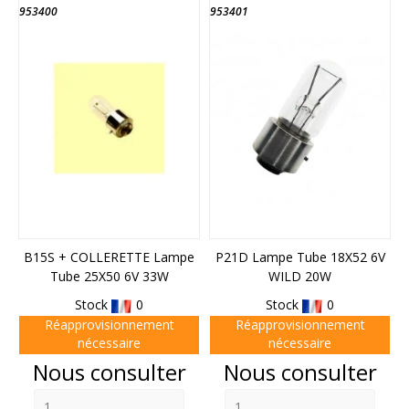
953400
953401
B15S + COLLERETTE Lampe
P21D Lampe Tube 18X52 6V
Tube 25X50 6V 33W
WILD 20W
Stock
0
Stock
0
Réapprovisionnement
Réapprovisionnement
nécessaire
nécessaire
Prix
Prix
Nous consulter
Nous consulter