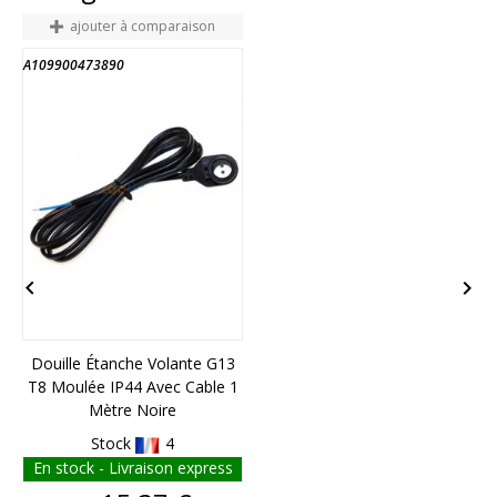
ajouter à comparaison
A109900473890
F


Douille Étanche Volante G13
G
T8 Moulée IP44 Avec Cable 1
Mètre Noire
Stock
4
En stock - Livraison express