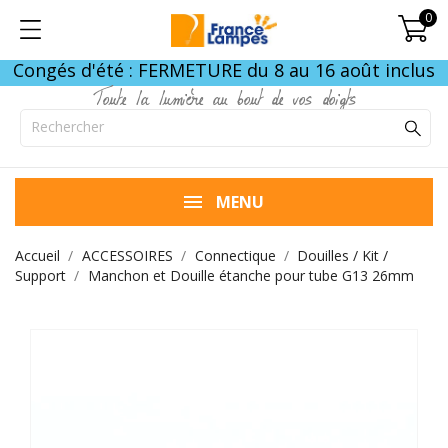
0
Congés d'été : FERMETURE du 8 au 16 août inclus
Toute la lumière au bout de vos doigts
MENU
Accueil
ACCESSOIRES
Connectique
Douilles / Kit /
Support
Manchon et Douille étanche pour tube G13 26mm