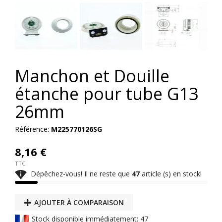


Manchon et Douille
étanche pour tube G13
26mm
Référence:
M225770126SG
8,16 €
TTC

Dépêchez-vous! Il ne reste que
47
article (s) en stock!
AJOUTER À COMPARAISON
Stock disponible immédiatement: 47