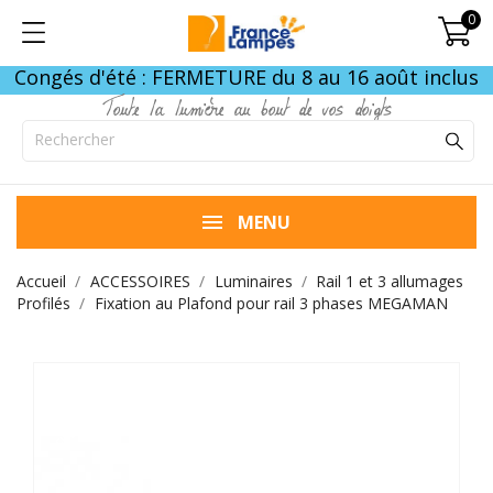
0
Congés d'été : FERMETURE du 8 au 16 août inclus
Toute la lumière au bout de vos doigts
MENU
Accueil
ACCESSOIRES
Luminaires
Rail 1 et 3 allumages
Profilés
Fixation au Plafond pour rail 3 phases MEGAMAN
FIN DE STOCK