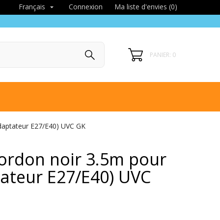
Connexion
Ma liste d'envies (
0
)
Français

PANIER: 0
adaptateur E27/E40) UVC GK
cordon noir 3.5m pour
ateur E27/E40) UVC