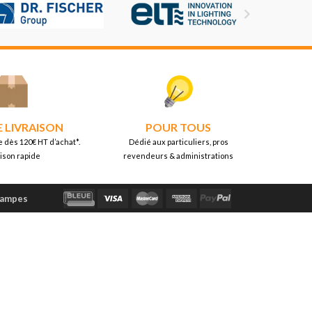

E LIVRAISON
POUR TOUS
e dès 120€ HT d’achat*.
Dédié aux particuliers, pros
aison rapide
revendeurs & administrations
Lampes