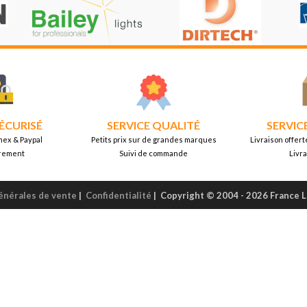
ÉCURISÉ
SERVICE QUALITÉ
SERVIC
mex & Paypal
Petits prix sur de grandes marques
Livraison offert
rement
Suivi de commande
Livr
énérales de vente
|
Confidentialité
|
Copyright © 2004 - 2026 France 