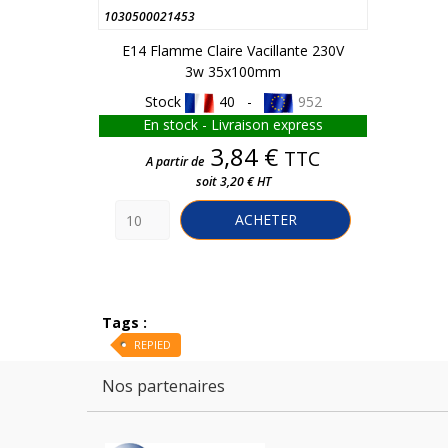
1030500021453
E14 Flamme Claire Vacillante 230V
3w 35x100mm
Stock
40 -
952
En stock - Livraison express
Prix
3,84 €
TTC
A partir de
soit 3,20 € HT
ACHETER
Tags :
REPIED
Nos partenaires