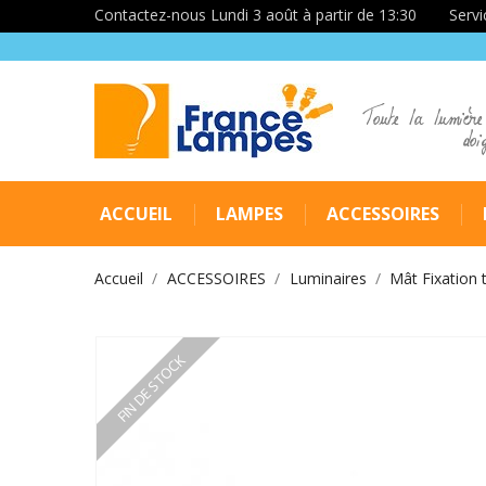
Contactez-nous Lundi 3 août à partir de 13:30
Servi
Toute la lumière
doi
ACCUEIL
LAMPES
ACCESSOIRES
Accueil
ACCESSOIRES
Luminaires
Mât Fixation 
FIN DE STOCK