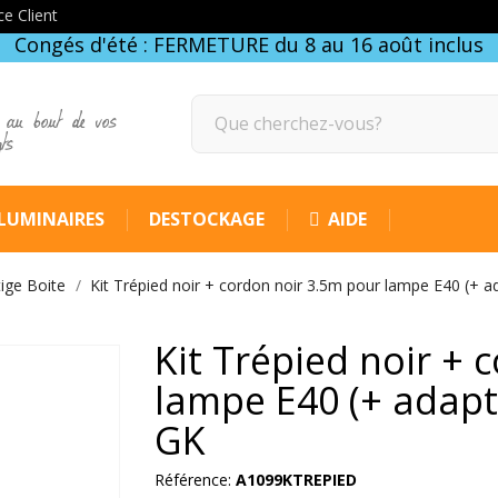
ce Client
Congés d'été : FERMETURE du 8 au 16 août inclus
 au bout de vos
gts
LUMINAIRES
DESTOCKAGE
AIDE
tige Boite
Kit Trépied noir + cordon noir 3.5m pour lampe E40 (+ 
Kit Trépied noir + 
lampe E40 (+ adapt
GK
Référence:
A1099KTREPIED