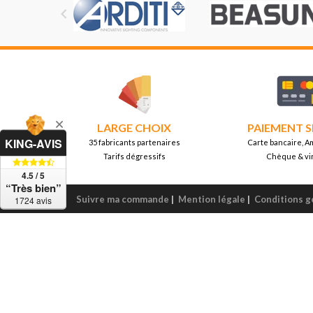

LARGE CHOIX
PAIEMENT S
KING-AVIS
35 fabricants partenaires
Carte bancaire, A
Tarifs dégressifs
Chèque & vi
4.5 / 5
“Très bien”
Suivre ma commande
|
Mention légale
|
Conditions g
1724 avis