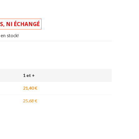
IS, NI ÉCHANGÉ
) en stock!
1 et +
21,40 €
25,68 €