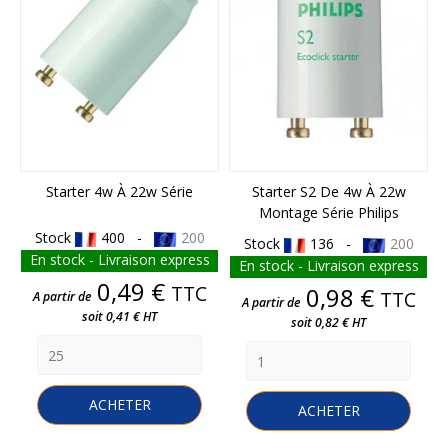
Starter 4w À 22w Série
Starter S2 De 4w À 22w
Montage Série Philips
Stock
400 -
200
Stock
136 -
200
En stock - Livraison express
En stock - Livraison express
Prix
0,49 €
TTC
Prix
0,98 €
TTC
A partir de
A partir de
soit 0,41 € HT
soit 0,82 € HT
ACHETER
ACHETER