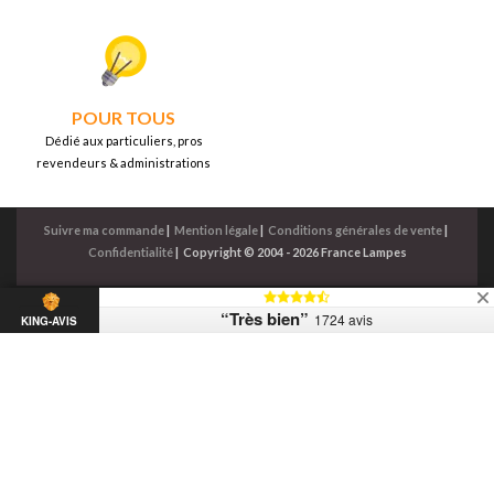
POUR TOUS
Dédié aux particuliers, pros
revendeurs & administrations
Suivre ma commande
|
Mention légale
|
Conditions générales de vente
|
Confidentialité
|
Copyright © 2004 - 2026 France Lampes
“Très bien”
1724 avis
KING-AVIS