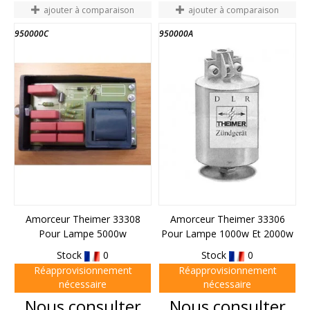
ajouter à comparaison
ajouter à comparaison
950000C
950000A
Amorceur Theimer 33308
Amorceur Theimer 33306
Pour Lampe 5000w
Pour Lampe 1000w Et 2000w
Stock
0
Stock
0
Réapprovisionnement
Réapprovisionnement
nécessaire
nécessaire
Prix
Prix
Nous consulter
Nous consulter