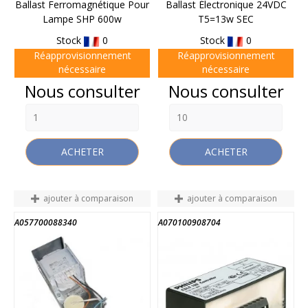
Ballast Ferromagnétique Pour
Ballast Électronique 24VDC
Lampe SHP 600w
T5=13w SEC
Stock
0
Stock
0
Réapprovisionnement
Réapprovisionnement
nécessaire
nécessaire
Prix
Prix
Nous consulter
Nous consulter
ACHETER
ACHETER
ajouter à comparaison
ajouter à comparaison
A057700088340
A070100908704