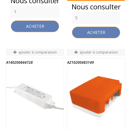
Prix
Nous consulter
Prix
Nous consulter
ACHETER
ACHETER
ajouter à comparaison
ajouter à comparaison
A140200844728
A210200483149