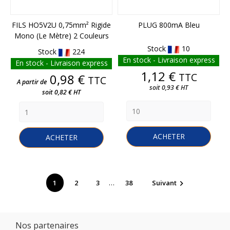
FILS HO5V2U 0,75mm² Rigide
PLUG 800mA Bleu
Mono (le Mètre) 2 Couleurs
Stock
10
Stock
224
En stock - Livraison express
En stock - Livraison express
Prix
1,12 €
Prix
TTC
0,98 €
TTC
A partir de
soit 0,93 € HT
soit 0,82 € HT
ACHETER
ACHETER
…
1
2
3
38
Suivant

Nos partenaires