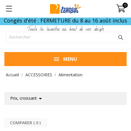
0
Congés d'été : FERMETURE du 8 au 16 août inclus
Toute la lumière au bout de vos doigts
MENU
Accueil
ACCESSOIRES
Alimentation

Prix, croissant
COMPARER (
0