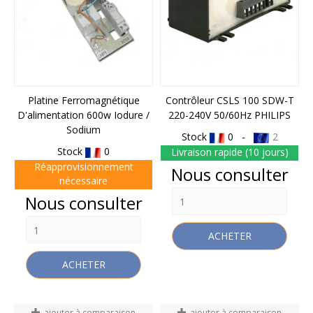
Platine Ferromagnétique
Contrôleur CSLS 100 SDW-T
D'alimentation 600w Iodure /
220-240V 50/60Hz PHILIPS
Sodium
Stock
0 -
2
Stock
0
Livraison rapide (10 jours)
Réapprovisionnement
Prix
Nous consulter
nécessaire
Prix
Nous consulter
ACHETER
ACHETER
ajouter à comparaison
ajouter à comparaison