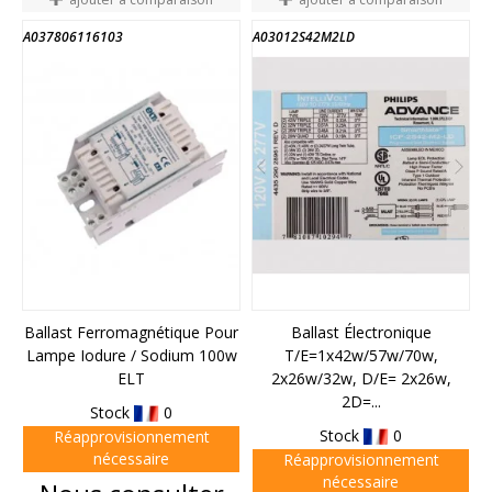
A037806116103
A03012S42M2LD
Ballast Ferromagnétique Pour
Ballast Électronique
Lampe Iodure / Sodium 100w
T/E=1x42w/57w/70w,
ELT
2x26w/32w, D/E= 2x26w,
2D=...
Stock
0
Stock
0
Réapprovisionnement
nécessaire
Réapprovisionnement
nécessaire