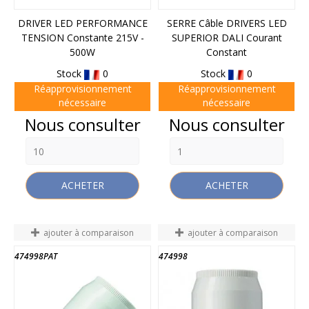
DRIVER LED PERFORMANCE
SERRE Câble DRIVERS LED
TENSION Constante 215V -
SUPERIOR DALI Courant
500W
Constant
Stock
0
Stock
0
Réapprovisionnement
Réapprovisionnement
nécessaire
nécessaire
Prix
Prix
Nous consulter
Nous consulter
ACHETER
ACHETER
ajouter à comparaison
ajouter à comparaison
474998PAT
474998