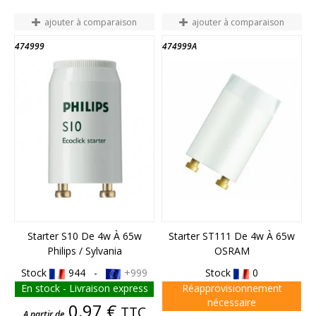
ajouter à comparaison
ajouter à comparaison
474999
474999A
FIN DE STOCK
Starter S10 De 4w À 65w
Starter ST111 De 4w À 65w
Philips / Sylvania
OSRAM
Stock
944 -
+999
Stock
0
En stock - Livraison express
Réapprovisionnement
nécessaire
Prix
0,97 €
TTC
A partir de