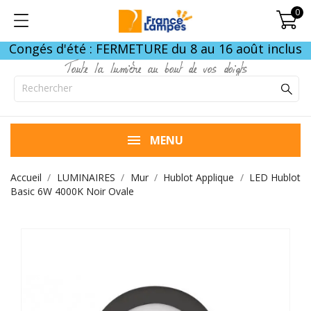
0
Congés d'été : FERMETURE du 8 au 16 août inclus
Toute la lumière au bout de vos doigts
MENU
Accueil
LUMINAIRES
Mur
Hublot Applique
LED Hublot
Basic 6W 4000K Noir Ovale
FIN DE STOCK