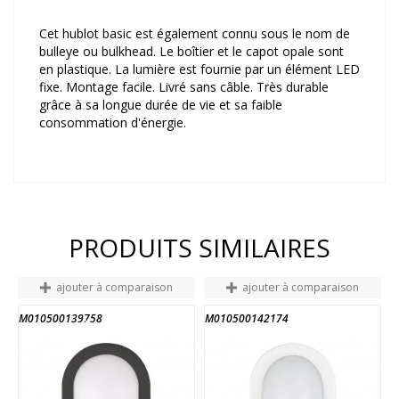
Cet hublot basic est également connu sous le nom de
bulleye ou bulkhead. Le boîtier et le capot opale sont
en plastique. La lumière est fournie par un élément LED
fixe. Montage facile. Livré sans câble. Très durable
grâce à sa longue durée de vie et sa faible
consommation d'énergie.
PRODUITS SIMILAIRES
ajouter à comparaison
ajouter à comparaison
M010500139758
M010500142174
M
FIN DE STOCK
FIN DE STOCK