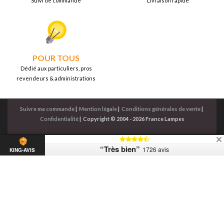
Suivi de commande
Livraison rapide
POUR TOUS
Dédié aux particuliers, pros
revendeurs & administrations
Suivre ma commande
|
Mention légale
|
Conditions générales de vente
|
Confidentialité
|
Copyright © 2004 - 2026 France Lampes
“Très bien”
1726 avis
KING-AVIS