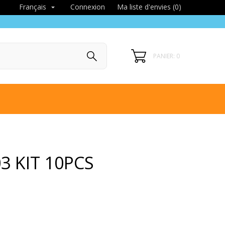
Connexion
Ma liste d'envies (
0
)
Français

PANIER: 0
3 KIT 10PCS