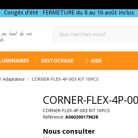
Congés d'été : FERMETURE du 8 au 16 août inclus
 au bout de vos
gts
LUMINAIRES
DESTOCKAGE
AIDE
/ Adaptateur
CORNER-FLEX-4P-003 KIT 10PCS
CORNER-FLEX-4P-00
CORNER-FLEX-4P-003 KIT 10PCS
Référence:
A060200179638
Nous consulter