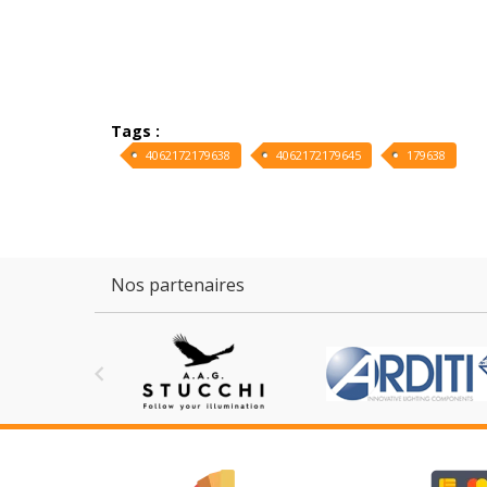
Tags :
4062172179638
4062172179645
179638
Nos partenaires
