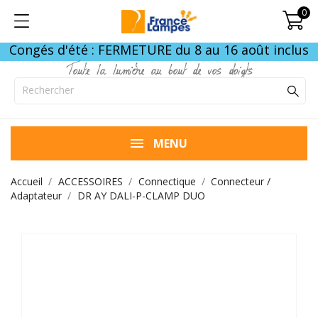
0
Congés d'été : FERMETURE du 8 au 16 août inclus
Toute la lumière au bout de vos doigts
MENU
Accueil
ACCESSOIRES
Connectique
Connecteur /
Adaptateur
DR AY DALI-P-CLAMP DUO