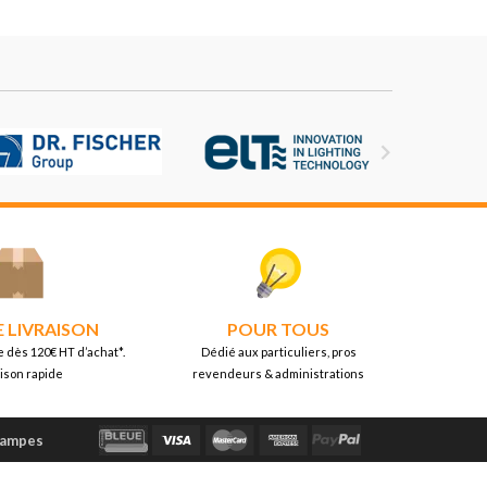

E LIVRAISON
POUR TOUS
e dès 120€ HT d’achat*.
Dédié aux particuliers, pros
aison rapide
revendeurs & administrations
Lampes