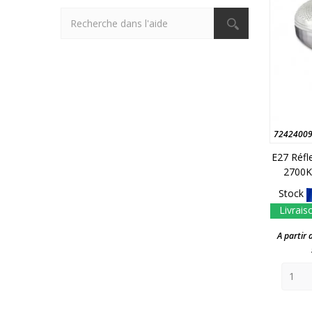
7242400
E27 Réfl
2700K
Stock
Livrais
A partir 