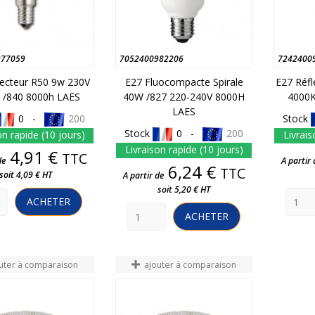
977059
7052400982206
7242400
lecteur R50 9w 230V
E27 Fluocompacte Spirale
E27 Réfl
 /840 8000h LAES
40W /827 220-240V 8000H
4000K
LAES
0 -
200
Stock
Stock
0 -
200
on rapide (10 jours)
Livrais
Livraison rapide (10 jours)
Prix
4,91 €
TTC
de
A partir 
Prix
6,24 €
TTC
soit 4,09 € HT
A partir de
soit 5,20 € HT
ACHETER
ACHETER
uter à comparaison
ajouter à comparaison