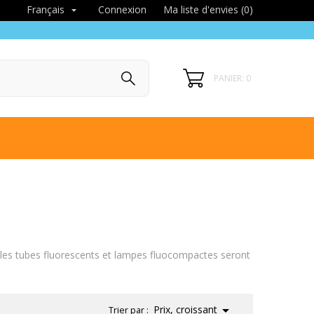
Connexion
Ma liste d'envies (
0
)
Français

PANIER: 0
 les tubes fluorescents et lampes fluocompactes seront

Prix, croissant
Trier par :