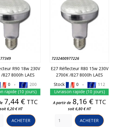
977349
7232400977226
ecteur R90 18w 230V
E27 Réflecteur R80 15w 230V
 /827 8000h LAES
2700K /827 8000h LAES
0 -
200
Stock
0 -
112
on rapide (10 jours)
Livraison rapide (10 jours)
Prix
Prix
7,44 €
8,16 €
TTC
TTC
de
A partir de
soit 6,20 € HT
soit 6,80 € HT
ACHETER
ACHETER