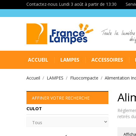
Contactez-nous Lundi 3 août à partir de 13:30
Servi
Toute la lumière
doi
ACCUEIL
LAMPES
ACCESSOIRES
Accueil
LAMPES
Fluocompacte
Alimentation In
Ali
AFFINER VOTRE RECHERCHE
CULOT
Réglement
retirés 
Afficha