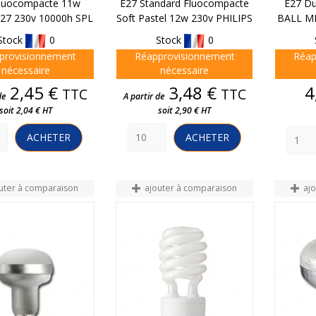
luocompacte 11w
E27 Standard Fluocompacte
E27 Du
27 230v 10000h SPL
Soft Pastel 12w 230v PHILIPS
BALL M
Stock
0
Stock
0
provisionnement
Réapprovisionnement
Réap
nécessaire
nécessaire
Prix
Prix
2,45 €
3,48 €
4
TTC
TTC
de
A partir de
soit 2,04 € HT
soit 2,90 € HT
ACHETER
ACHETER
uter à comparaison
ajouter à comparaison
aj