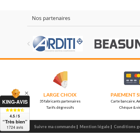
Nos partenaires

LARGE CHOIX
PAIEMENT S
KING-AVIS
35 fabricants partenaires
Carte bancaire, A
Tarifs dégressifs
Chèque & vi
4.5 / 5
“Très bien”
Suivre ma commande
|
Mention légale
|
Conditions g
1724 avis