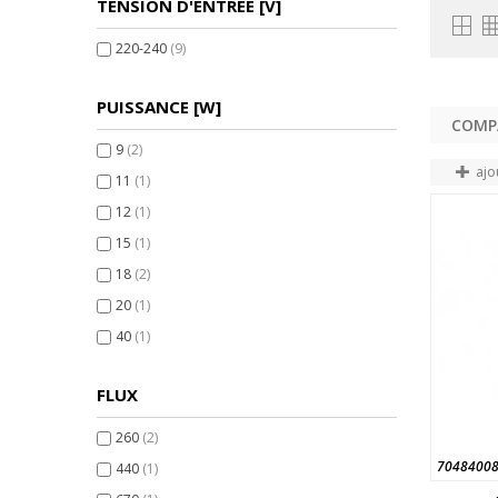
TENSION D'ENTRÉE [V]
220-240
(9)
PUISSANCE [W]
9
(2)
ajo
11
(1)
12
(1)
15
(1)
18
(2)
20
(1)
40
(1)
FLUX
260
(2)
7048400
440
(1)