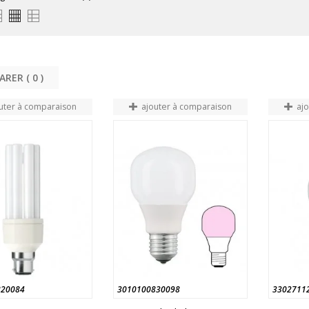
COMPARER (
0
uter à comparaison
ajouter à comparaison
aj
820084
3010100830098
3302711