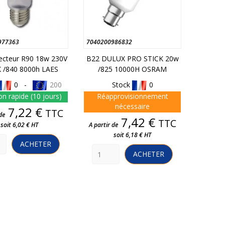
977363
7040200986832
ecteur R90 18w 230V
B22 DULUX PRO STICK 20w
 /840 8000h LAES
/825 10000H OSRAM
0 -
200
Stock
0
on rapide (10 jours)
Réapprovisionnement
nécessaire
Prix
7,22 €
TTC
de
Prix
7,42 €
TTC
soit 6,02 € HT
A partir de
soit 6,18 € HT
ACHETER
ACHETER