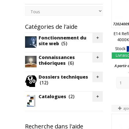
7202400
Catégories de l'aide
E14 Ref
Fonctionnement du

4000K
site web
(5)
Stock
Livrais
Connaissances

théoriques
(6)
A partir 
Dossiers techniques

(12)
Catalogues
(2)

ajo
Recherche dans l'aide