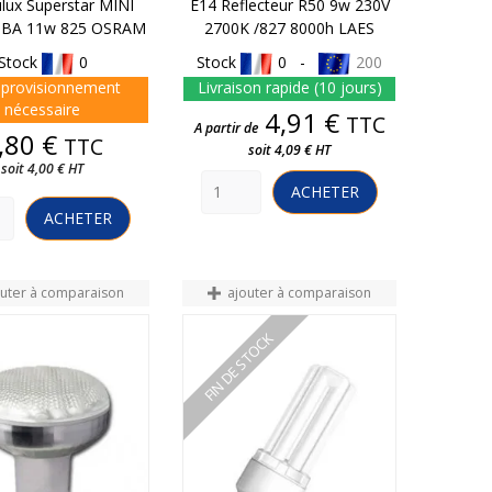
lux Superstar MINI
E14 Reflecteur R50 9w 230V
IBA 11w 825 OSRAM
2700K /827 8000h LAES
Stock
0
Stock
0 -
200
provisionnement
Livraison rapide (10 jours)
nécessaire
Prix
4,91 €
TTC
A partir de
Prix
,80 €
TTC
soit 4,09 € HT
soit 4,00 € HT
ACHETER
ACHETER
outer à comparaison
ajouter à comparaison
FIN DE STOCK