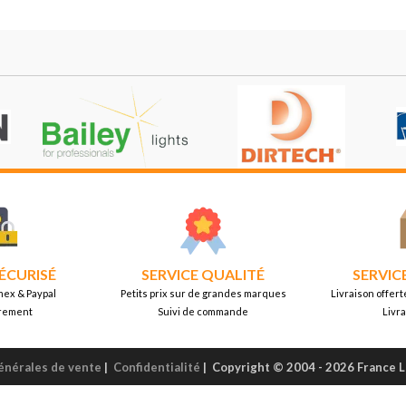
ÉCURISÉ
SERVICE QUALITÉ
SERVIC
mex & Paypal
Petits prix sur de grandes marques
Livraison offert
rement
Suivi de commande
Livr
énérales de vente
|
Confidentialité
|
Copyright © 2004 - 2026 France 