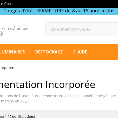
ce Client
Congés d'été : FERMETURE du 8 au 16 août inclus
 au bout de vos
gts
LUMINAIRES
DESTOCKAGE
AIDE
corporée
mentation Incorporée
ations de l’Union Européenne visant à plus de sobriété énergétique,
du marché en 2023
ge 1-10 de 10 article(s)