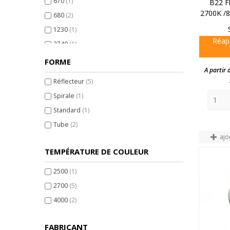
670
(1)
B22 F
2700K /8
680
(2)
1230
(1)
Réap
2740
(1)
FORME
A partir 
Réflecteur
(5)
Spirale
(1)
Standard
(1)
Tube
(2)
ajo
TEMPÉRATURE DE COULEUR
2500
(1)
2700
(5)
4000
(2)
FABRICANT