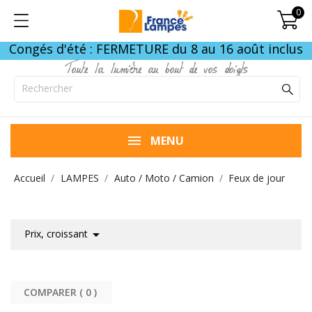
0
Congés d'été : FERMETURE du 8 au 16 août inclus
Toute la lumière au bout de vos doigts
MENU
Accueil
LAMPES
Auto / Moto / Camion
Feux de jour

Prix, croissant
COMPARER (
0