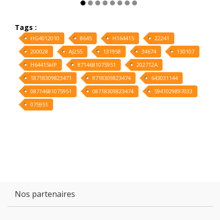
Tags :
HG4012010
8645
H164415
22241
200028
AJ255
131958
34674
130107
H64415kIP
8714681075951
202712A
18718309823471
8718309823474
643031144
08714681075951
08718309823474
5941029897033
075951
Nos partenaires