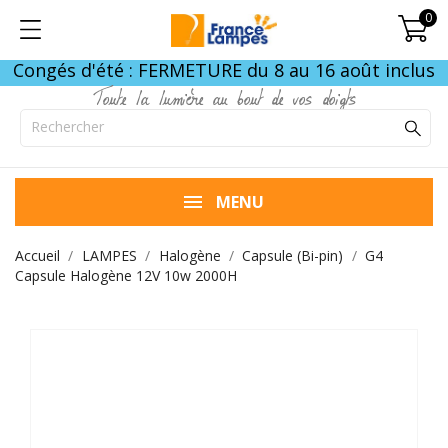
0
Congés d'été : FERMETURE du 8 au 16 août inclus
Toute la lumière au bout de vos doigts
MENU
Accueil
LAMPES
Halogène
Capsule (Bi-pin)
G4
Capsule Halogène 12V 10w 2000H