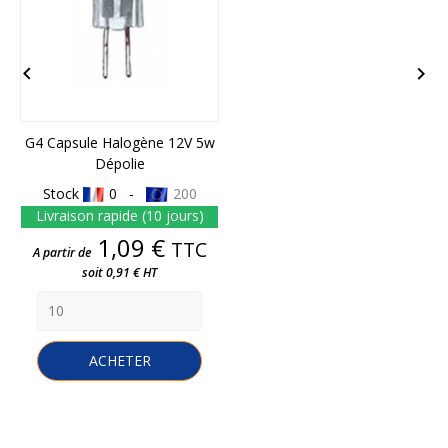


G4 Capsule Halogène 12V 5w
Dépolie
Stock
0 -
200
Livraison rapide (10 jours)
Prix
1,09 €
TTC
A partir de
soit 0,91 € HT
ACHETER