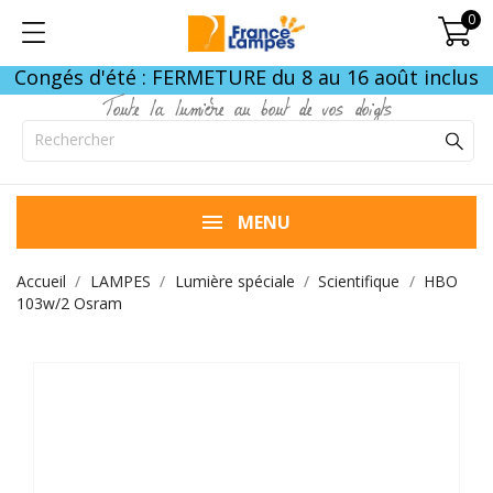
0
Congés d'été : FERMETURE du 8 au 16 août inclus
Toute la lumière au bout de vos doigts
MENU
Accueil
LAMPES
Lumière spéciale
Scientifique
HBO
103w/2 Osram