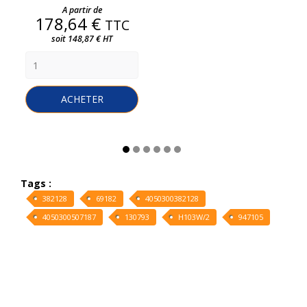
Prix
A partir de
178,64 €
TTC
soit 148,87 € HT
ACHETER
Tags :
382128
69182
4050300382128
4050300507187
130793
H103W/2
947105