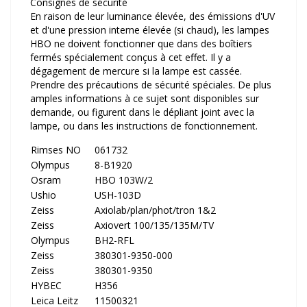
Consignes de sécurité
En raison de leur luminance élevée, des émissions d'UV
et d'une pression interne élevée (si chaud), les lampes
HBO ne doivent fonctionner que dans des boîtiers
fermés spécialement conçus à cet effet. Il y a
dégagement de mercure si la lampe est cassée.
Prendre des précautions de sécurité spéciales. De plus
amples informations à ce sujet sont disponibles sur
demande, ou figurent dans le dépliant joint avec la
lampe, ou dans les instructions de fonctionnement.
Rimses NO
061732
Olympus
8-B1920
Osram
HBO 103W/2
Ushio
USH-103D
Zeiss
Axiolab/plan/phot/tron 1&2
Zeiss
Axiovert 100/135/135M/TV
Olympus
BH2-RFL
Zeiss
380301-9350-000
Zeiss
380301-9350
HYBEC
H356
Leica Leitz
11500321