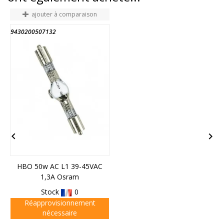
ajouter à comparaison
9430200507132
9


HBO 50w AC L1 39-45VAC
1,3A Osram
Stock
0
Réapprovisionnement
nécessaire