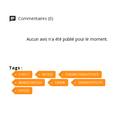
Commentaires (0)
Aucun avis n'a été publié pour le moment.
Tags :
219011
081353
OSRXBO1000HTPOFR
4008321081353
130848
1000W/HTPOFR
947230