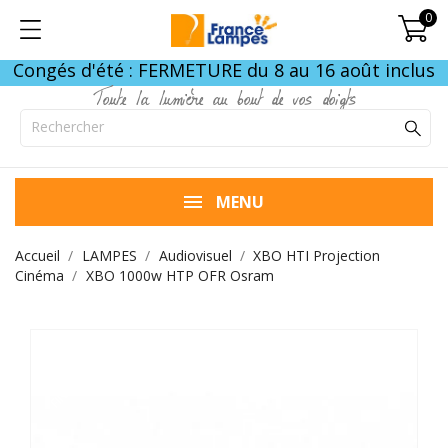
0
Congés d'été : FERMETURE du 8 au 16 août inclus
Toute la lumière au bout de vos doigts
MENU
Accueil
LAMPES
Audiovisuel
XBO HTI Projection
Cinéma
XBO 1000w HTP OFR Osram
FIN DE STOCK