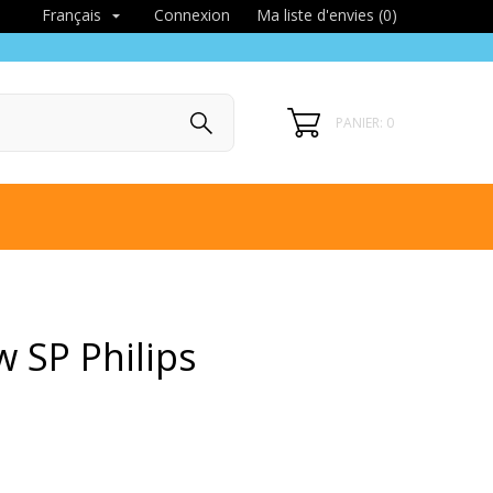
Connexion
Ma liste d'envies (
0
)
Français

PANIER: 0
 SP Philips