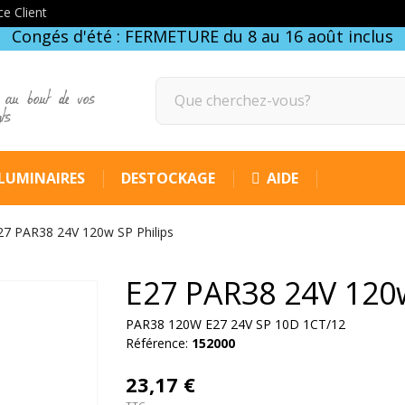
ce Client
Congés d'été : FERMETURE du 8 au 16 août inclus
 au bout de vos
gts
LUMINAIRES
DESTOCKAGE
AIDE
27 PAR38 24V 120w SP Philips
E27 PAR38 24V 120w
PAR38 120W E27 24V SP 10D 1CT/12
Référence:
152000
23,17 €