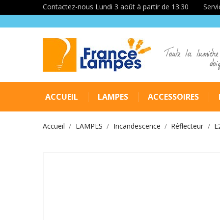
Contactez-nous Lundi 3 août à partir de 13:30
Servi
Toute la lumière
doi
ACCUEIL
LAMPES
ACCESSOIRES
Accueil
LAMPES
Incandescence
Réflecteur
E