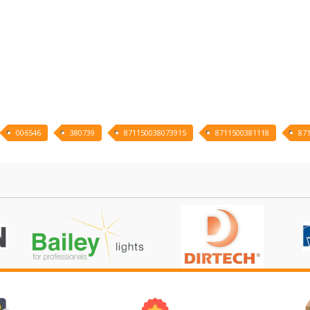
006546
380739
871150038073915
8711500381118
87