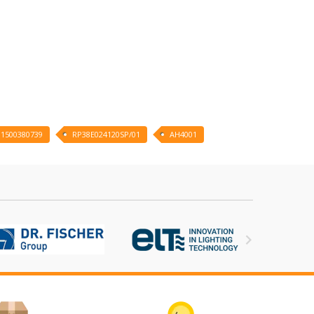
11500380739
RP38E024120SP/01
AH4001
