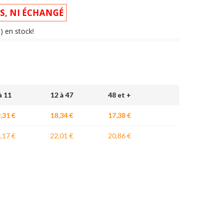
IS, NI ÉCHANGÉ
s) en stock!
à 11
12 à 47
48 et +
,31 €
18,34 €
17,38 €
,17 €
22,01 €
20,86 €