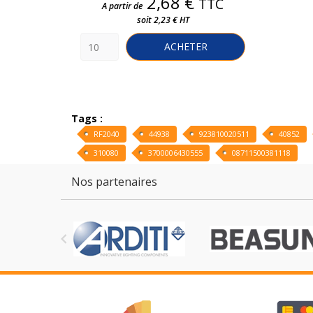
Prix
2,68 €
TTC
A partir de
soit 2,23 € HT
ACHETER
Tags :
RF2040
44938
923810020511
40852
310080
3700006430555
08711500381118
Nos partenaires
