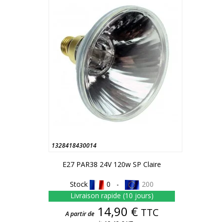
1328418430014
E27 PAR38 24V 120w SP Claire
Stock
0 -
200
Livraison rapide (10 jours)
Prix
14,90 €
TTC
A partir de