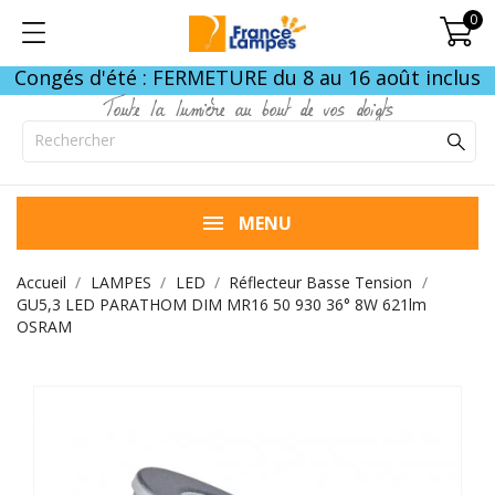
0
Congés d'été : FERMETURE du 8 au 16 août inclus
Toute la lumière au bout de vos doigts
MENU
Accueil
LAMPES
LED
Réflecteur Basse Tension
GU5,3 LED PARATHOM DIM MR16 50 930 36° 8W 621lm
OSRAM
FIN DE STOCK