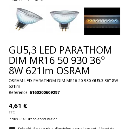
GU5,3 LED PARATHOM
DIM MR16 50 930 36°
8W 621lm OSRAM
OSRAM LED PARATHOM DIM MR16 50 930 GU5.3 36° 8W
621lm
Référence:
6160200609297
4,61 €
TTC
Inclus 0.14 € d'éco-contribution
Désolé, il n'y a plus d'articles actuellement. Merci de