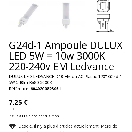


G24d-1 Ampoule DULUX
LED 5W = 10w 3000K
220-240v EM Ledvance
DULUX LED LEDVANCE D10 EM ou AC Plastic 120° G24d-1
5W 540lm Ra80 3000K
Référence:
6040200823051
7,25 €
TTC
Inclus 0.14 € d'éco-contribution

Désolé, il n'y a plus d'articles actuellement. Merci de