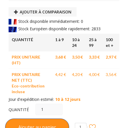
AJOUTER À COMPARAISON
Stock disponible immédiatement: 0
Stock Européen disponible rapidement: 2833
QUANTITÉ
1 à 9
10 à
25 à
100
24
99
et +
PRIX UNITAIRE
3,68 €
3,50 €
3,33 €
2,97 €
(HT)
PRIX UNITAIRE
4,42 €
4,20 €
4,00 €
3,56 €
NET (TTC)
Eco-contribution
incluse
Jour d'expédition estimé:
10 à 12 jours
QUANTITÉ
Ajouter au panier
1