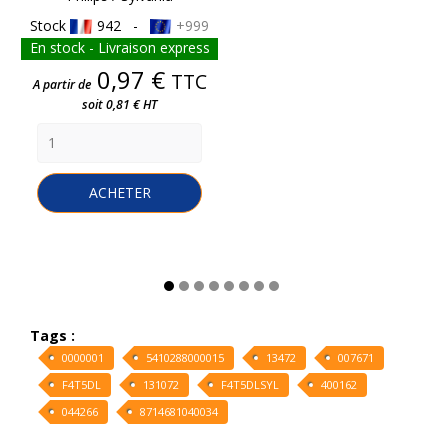
Stock
942 -
+999
En stock - Livraison express
Prix
0,97 €
TTC
A partir de
soit 0,81 € HT
ACHETER
Tags :
0000001
5410288000015
13472
007671
F4T5DL
131072
F4T5DLSYL
400162
044266
8714681040034