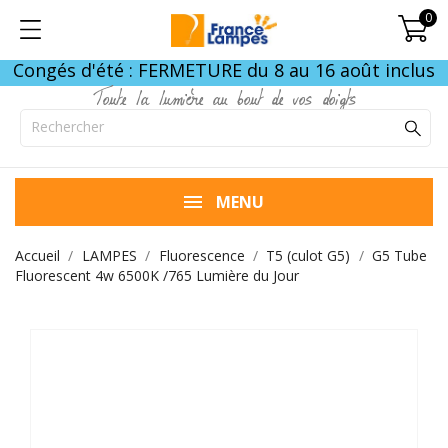
0
Congés d'été : FERMETURE du 8 au 16 août inclus
Toute la lumière au bout de vos doigts
MENU
Accueil
LAMPES
Fluorescence
T5 (culot G5)
G5 Tube
Fluorescent 4w 6500K /765 Lumière du Jour
FIN DE STOCK