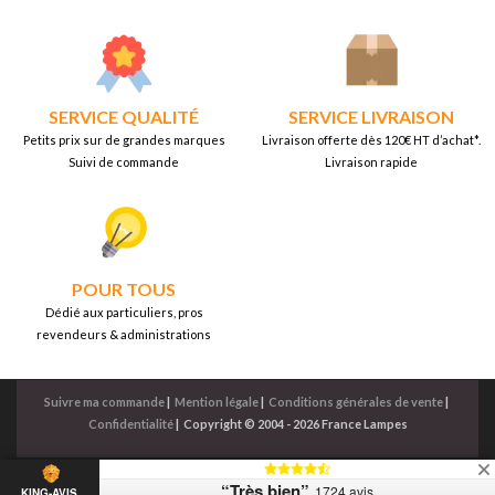
SERVICE QUALITÉ
SERVICE LIVRAISON
Petits prix sur de grandes marques
Livraison offerte dès 120€ HT d’achat*.
Suivi de commande
Livraison rapide
POUR TOUS
Dédié aux particuliers, pros
revendeurs & administrations
Suivre ma commande
|
Mention légale
|
Conditions générales de vente
|
Confidentialité
|
Copyright © 2004 - 2026 France Lampes
“Très bien”
1724 avis
KING-AVIS