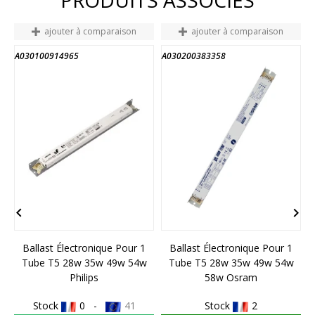
ajouter à comparaison
ajouter à comparaison
A030100914965
A030200383358
A
FIN DE STOCK


Ballast Électronique Pour 1
Ballast Électronique Pour 1
Tube T5 28w 35w 49w 54w
Tube T5 28w 35w 49w 54w
Philips
58w Osram
Stock
0 -
41
Stock
2