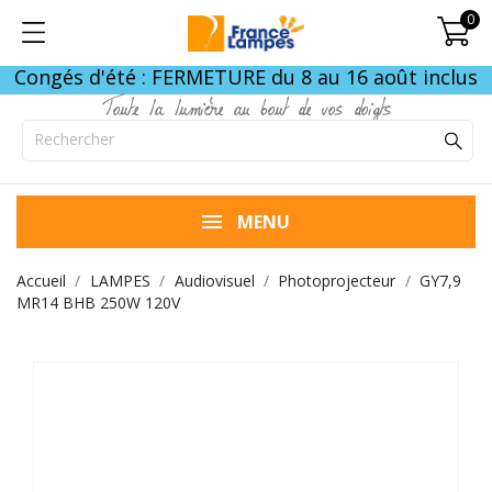
0
Congés d'été : FERMETURE du 8 au 16 août inclus
Toute la lumière au bout de vos doigts
MENU
Accueil
LAMPES
Audiovisuel
Photoprojecteur
GY7,9
MR14 BHB 250W 120V