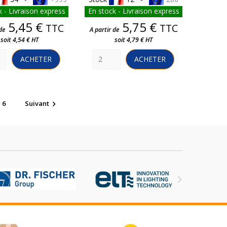
 - Livraison express
En stock - Livraison express
Prix
Prix
5,45 €
5,75 €
TTC
TTC
de
A partir de
soit 4,54 € HT
soit 4,79 € HT
ACHETER
ACHETER
6
Suivant

