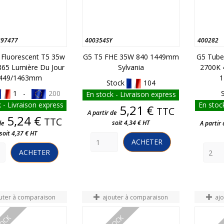
897477
400354SY
400282
 Fluorescent T5 35w
G5 T5 FHE 35W 840 1449mm
G5 Tube
865 Lumière Du Jour
Sylvania
2700K 
449/1463mm
1
Stock
104
1 -
200
En stock - Livraison express
 - Livraison express
En stock
Prix
5,21 €
TTC
A partir de
Prix
5,24 €
TTC
soit 4,34 € HT
de
A partir 
soit 4,37 € HT
ACHETER
ACHETER
uter à comparaison
ajouter à comparaison
aj