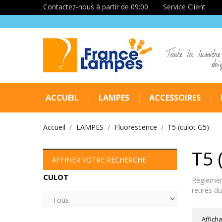
Contactez-nous à partir de 09:00
Service Client
Toute la lumière
doi
ACCUEIL
LAMPES
ACCESSOIRES
Accueil
LAMPES
Fluorescence
T5 (culot G5)
T5 
AFFINER VOTRE RECHERCHE
CULOT
Réglement
retirés 
Afficha