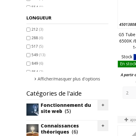
554
(1)
563
(12)
LONGUEUR
845
(3)
4501380
212
(3)
849
(4)
G5 Tube
288
(6)
6500K /
850
(1)
517
(5)
1
863
(6)
549
(13)
Stock
1139
(2)
849
(6)
En stock
1145
(3)
854
(2)
A partir 
1154
(3)
Afficher/masquer plus d'options
1149
(13)
1163
(10)
1449
(16)
Catégories de l'aide
1445
(3)
1450
(1)
Fonctionnement du

1463
(16)
site web
(5)
ajo
Connaissances

théoriques
(6)