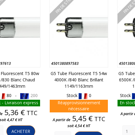
STOCK
FIN DE STOCK
FIN DE 
897613
4501380897583
4501380
 Fluorescent T5 80w
G5 Tube Fluorescent T5 54w
G5 Tube
 /830 Blanc Chaud
4000K /840 Blanc Brillant
6500K /
449/1463mm
1149/1163mm
1
80 -
200
Stock
0
Stock
 - Livraison express
Réapprovisionnement
En stock
nécessaire
Prix
5,36 €
TTC
de
A partir 
Prix
5,45 €
TTC
soit 4,47 € HT
A partir de
soit 4,54 € HT
ACHETER