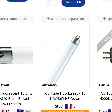
ACHETER
uter à comparaison
ajouter à comparaison
aj
FIN DE 
430140
400146OS
450134
 Fluorescent T5 54w
G5 Tube Fluo Lumilux T5
G5 Tub
/840 Blanc Brillant
14W/865 HE Osram
4000K /
149/1163mm
Stock
0
36 -
200
Stock