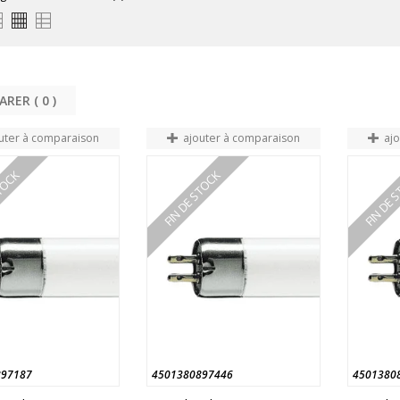
COMPARER (
0
uter à comparaison
ajouter à comparaison
aj
STOCK
FIN DE STOCK
FIN DE 
897187
4501380897446
4501380