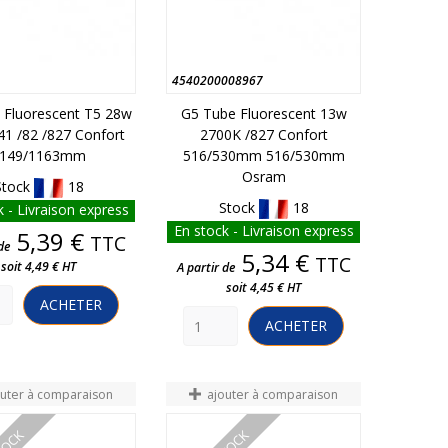
4540200008967
 Fluorescent T5 28w
G5 Tube Fluorescent 13w
41 /82 /827 Confort
2700K /827 Confort
149/1163mm
516/530mm 516/530mm
Osram
Stock
18
Stock
18
 - Livraison express
En stock - Livraison express
Prix
5,39 €
TTC
de
Prix
5,34 €
TTC
soit 4,49 € HT
A partir de
soit 4,45 € HT
ACHETER
ACHETER
outer à comparaison
ajouter à comparaison