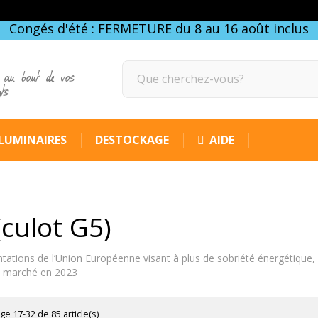
Congés d'été : FERMETURE du 8 au 16 août inclus
 au bout de vos
gts
LUMINAIRES
DESTOCKAGE
AIDE
(culot G5)
ations de l’Union Européenne visant à plus de sobriété énergétique,
du marché en 2023
ge 17-32 de 85 article(s)