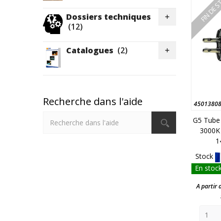
FIN DE 
Dossiers techniques

(12)
Catalogues
(2)

Recherche dans l'aide
4501380
G5 Tube
3000K
1
Stock
En stock
A partir 