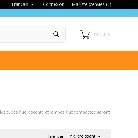
Connexion
Ma liste d'envies (
0
)
Français

PANIER: 0
 les tubes fluorescents et lampes fluocompactes seront

Prix, croissant
Trier par :