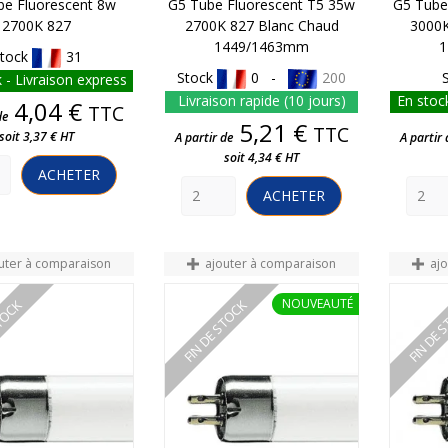
be Fluorescent 8w
G5 Tube Fluorescent T5 35w
G5 Tube
2700K 827
2700K 827 Blanc Chaud
3000K
1449/1463mm
1
tock
31
Stock
0 -
200
 - Livraison express
Livraison rapide (10 jours)
En stock
Prix
4,04 €
TTC
de
Prix
5,21 €
TTC
soit 3,37 € HT
A partir de
A partir 
soit 4,34 € HT
ACHETER
ACHETER
uter à comparaison
ajouter à comparaison
aj
NOUVEAUTÉ
STOCK
FIN DE STOCK
FIN DE 