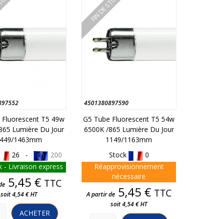
STOCK
FIN DE STOCK
897552
4501380897590
 Fluorescent T5 49w
G5 Tube Fluorescent T5 54w
865 Lumière Du Jour
6500K /865 Lumière Du Jour
449/1463mm
1149/1163mm
26 -
200
Stock
0
 - Livraison express
Réapprovisionnement
nécessaire
Prix
5,45 €
TTC
de
Prix
5,45 €
TTC
soit 4,54 € HT
A partir de
soit 4,54 € HT
ACHETER