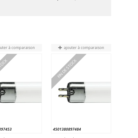
outer à comparaison
ajouter à comparaison
STOCK
FIN DE STOCK
897453
4501380897484