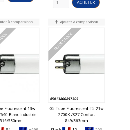
ACHETER
outer à comparaison
ajouter à comparaison
STOCK
FIN DE STOCK
45013800897309
e Fluorescent 13w
G5 Tube Fluorescent T5 21w
640 Blanc Industrie
2700K /827 Confort
516/530mm
849/863mm
34 -
+999
Stock
12 -
200