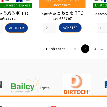
Réapprovisionnement
nécessaire
 - Livraison express
En stock
Prix
Prix
5,65 €
5,63 €
TTC
TTC
A partir de
de
A partir 
soit 4,71 € HT
soit 4,69 € HT
ACHETER
ACHETER
…
Précédent
1
2
3
