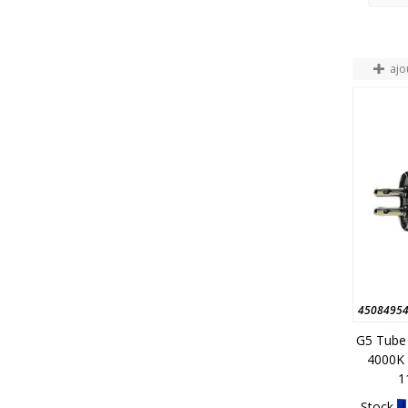
ajo
4508495
G5 Tube
4000K 
1
Stock