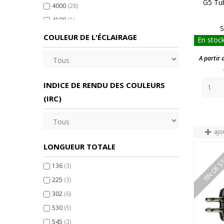
G5 Tu
4000
(28)
4100
(1)
S
6500
(11)
COULEUR DE L'ÉCLAIRAGE
En stock
A partir 
INDICE DE RENDU DES COULEURS
(IRC)
ajo
LONGUEUR TOTALE
FIN DE 
136
(3)
225
(3)
302
(6)
530
(5)
545
(3)