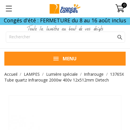
0
Congés d'été : FERMETURE du 8 au 16 août inclus
Toute la lumière au bout de vos doigts
MENU
Accueil
LAMPES
Lumière spéciale
Infrarouge
13765X
Tube quartz Infrarouge 2000w 400v 12x512mm Dirtech