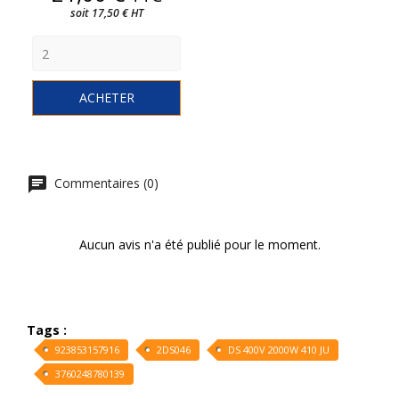
soit 17,50 € HT
ACHETER
Commentaires (0)
Aucun avis n'a été publié pour le moment.
Tags :
923853157916
2DS046
DS 400V 2000W 410 JU
3760248780139