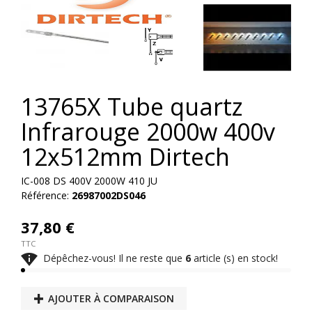
13765X Tube quartz
Infrarouge 2000w 400v
12x512mm Dirtech
IC-008 DS 400V 2000W 410 JU
Référence:
26987002DS046
37,80 €
TTC

Dépêchez-vous! Il ne reste que
6
article (s) en stock!
AJOUTER À COMPARAISON