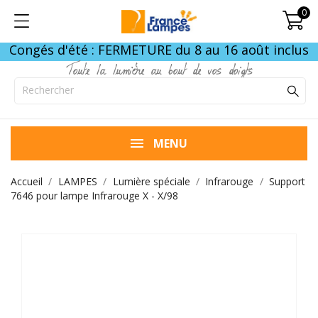
0
Congés d'été : FERMETURE du 8 au 16 août inclus
Toute la lumière au bout de vos doigts
MENU
Accueil
LAMPES
Lumière spéciale
Infrarouge
Support
7646 pour lampe Infrarouge X - X/98