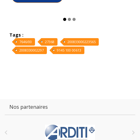
Tags :
7646/00
27368
200833000223565
2008330002297
9145 100 00613
Nos partenaires

