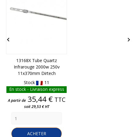


13168X Tube Quartz
Infrarouge 2000w 250v
11x370mm Dirtech
Stock
11
En stock - Livraison express
Prix
35,44 €
TTC
A partir de
soit 29,53 € HT
ACHETER