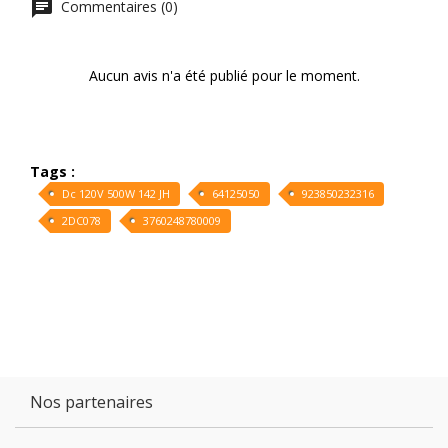
Commentaires (0)
Aucun avis n'a été publié pour le moment.
Tags :
Dc 120V 500W 142 JH
64125050
923850232316
2DC078
3760248780009
Nos partenaires