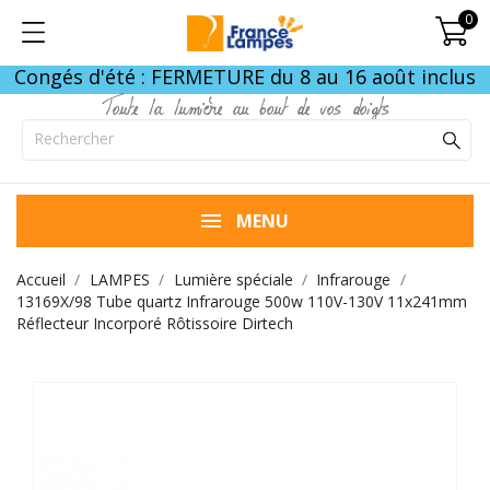
0
Congés d'été : FERMETURE du 8 au 16 août inclus
Toute la lumière au bout de vos doigts
MENU
Accueil
LAMPES
Lumière spéciale
Infrarouge
13169X/98 Tube quartz Infrarouge 500w 110V-130V 11x241mm
Réflecteur Incorporé Rôtissoire Dirtech