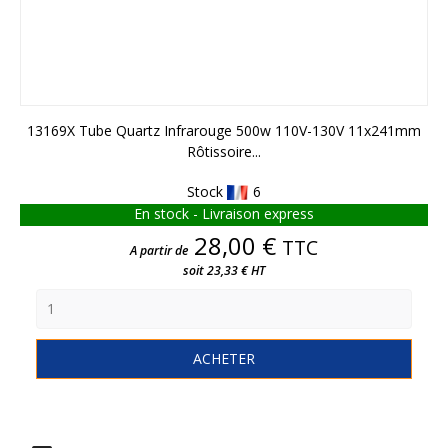
13169X Tube Quartz Infrarouge 500w 110V-130V 11x241mm
Rôtissoire...
Stock
6
En stock - Livraison express
Prix
28,00 €
TTC
A partir de
soit 23,33 € HT
ACHETER