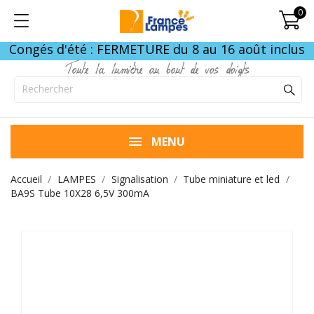
0
Congés d'été : FERMETURE du 8 au 16 août inclus
Toute la lumière au bout de vos doigts
MENU
Accueil
LAMPES
Signalisation
Tube miniature et led
BA9S Tube 10X28 6,5V 300mA