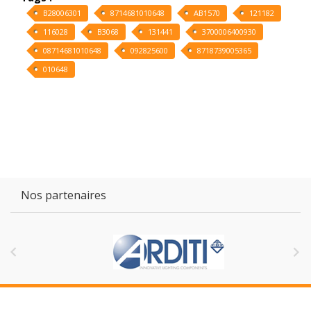
B28006301
8714681010648
AB1570
121182
116028
B3068
131441
3700006400930
08714681010648
092825600
8718739005365
010648
Nos partenaires

