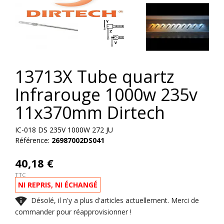
13713X Tube quartz
Infrarouge 1000w 235v
11x370mm Dirtech
IC-018 DS 235V 1000W 272 JU
Référence:
26987002DS041
40,18 €
TTC
NI REPRIS, NI ÉCHANGÉ

Désolé, il n'y a plus d'articles actuellement. Merci de
commander pour réapprovisionner !