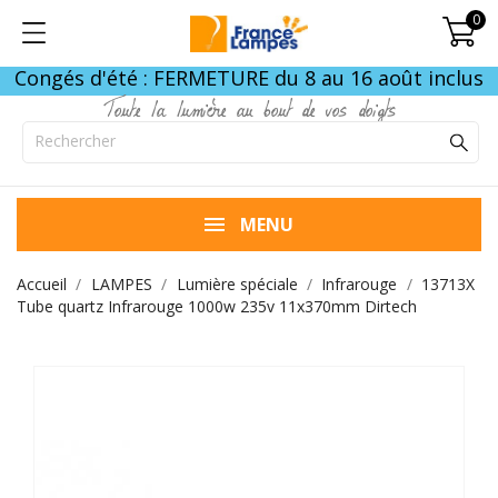
0
Congés d'été : FERMETURE du 8 au 16 août inclus
Toute la lumière au bout de vos doigts
MENU
Accueil
LAMPES
Lumière spéciale
Infrarouge
13713X
Tube quartz Infrarouge 1000w 235v 11x370mm Dirtech