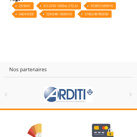
2DS041
DS 235V 1000w 272 JU
923851543916
64241028
QIH240-1000/VS
3760248780030
Nos partenaires

