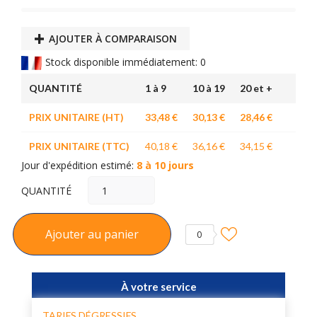
AJOUTER À COMPARAISON
Stock disponible immédiatement: 0
QUANTITÉ
1 à 9
10 à 19
20 et +
PRIX UNITAIRE (HT)
33,48 €
30,13 €
28,46 €
PRIX UNITAIRE (TTC)
40,18 €
36,16 €
34,15 €
Jour d'expédition estimé:
8 à 10 jours
QUANTITÉ
Ajouter au panier
0
À votre service
TARIFS DÉGRESSIFS