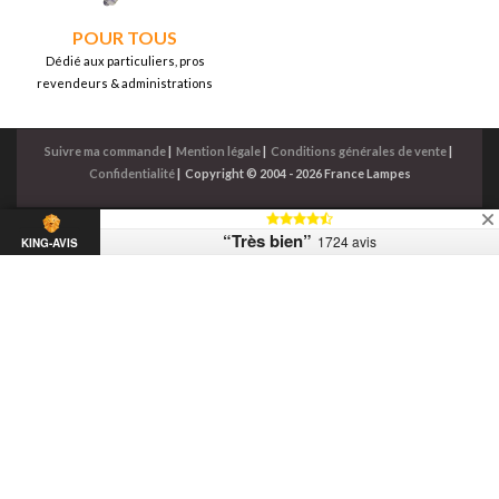
POUR TOUS
Dédié aux particuliers, pros
revendeurs & administrations
Suivre ma commande
|
Mention légale
|
Conditions générales de vente
|
Confidentialité
|
Copyright © 2004 - 2026 France Lampes
“Très bien”
1724 avis
KING-AVIS