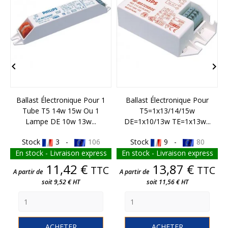


Ballast Électronique Pour 1
Ballast Électronique Pour
B
Tube T5 14w 15w Ou 1
T5=1x13/14/15w
Lampe DE 10w 13w...
DE=1x10/13w TE=1x13w...
Stock
3 -
106
Stock
9 -
80
En stock - Livraison express
En stock - Livraison express
Prix
Prix
11,42 €
13,87 €
TTC
TTC
A partir de
A partir de
soit 9,52 € HT
soit 11,56 € HT
ACHETER
ACHETER