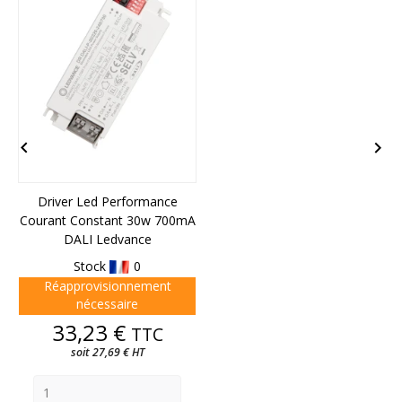


Driver Led Performance
Courant Constant 30w 700mA
DALI Ledvance
Stock
0
Réapprovisionnement
nécessaire
Prix
33,23 €
TTC
soit 27,69 € HT