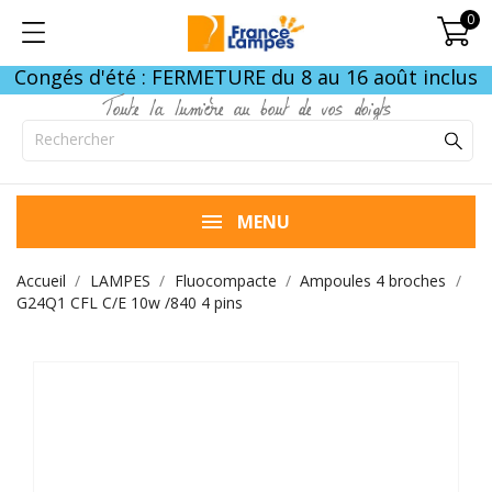
0
Congés d'été : FERMETURE du 8 au 16 août inclus
Toute la lumière au bout de vos doigts
MENU
Accueil
LAMPES
Fluocompacte
Ampoules 4 broches
G24Q1 CFL C/E 10w /840 4 pins
FIN DE STOCK