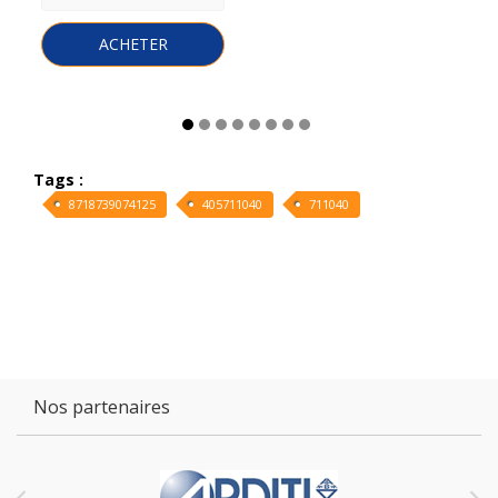
ACHETER
Tags :
8718739074125
405711040
711040
Nos partenaires