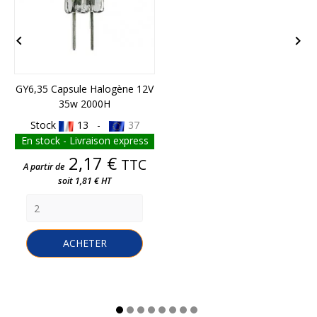


GY6,35 Capsule Halogène 12V
35w 2000H
Stock
13 -
37
En stock - Livraison express
Prix
2,17 €
TTC
A partir de
soit 1,81 € HT
ACHETER