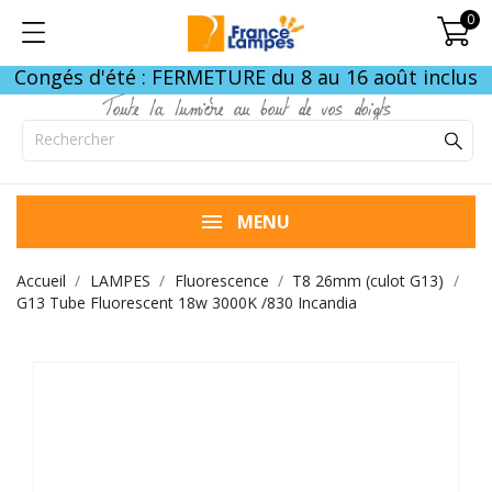
0
Congés d'été : FERMETURE du 8 au 16 août inclus
Toute la lumière au bout de vos doigts
MENU
Accueil
LAMPES
Fluorescence
T8 26mm (culot G13)
G13 Tube Fluorescent 18w 3000K /830 Incandia
FIN DE STOCK