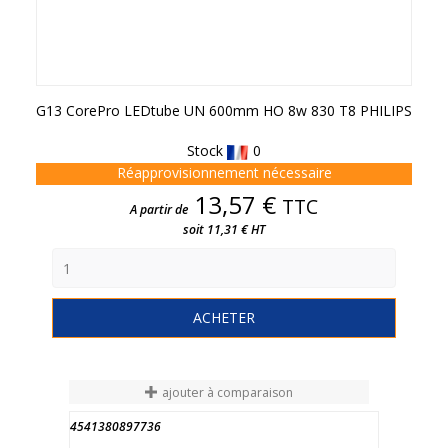
G13 CorePro LEDtube UN 600mm HO 8w 830 T8 PHILIPS
Stock
0
Réapprovisionnement nécessaire
Prix
13,57 €
TTC
A partir de
soit 11,31 € HT
ACHETER
ajouter à comparaison
4541380897736