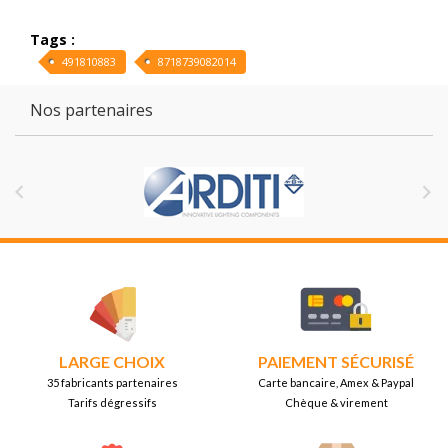
Tags :
491810883
8718739082014
Nos partenaires


LARGE CHOIX
PAIEMENT SÉCURISÉ
35 fabricants partenaires
Carte bancaire, Amex & Paypal
Tarifs dégressifs
Chèque & virement