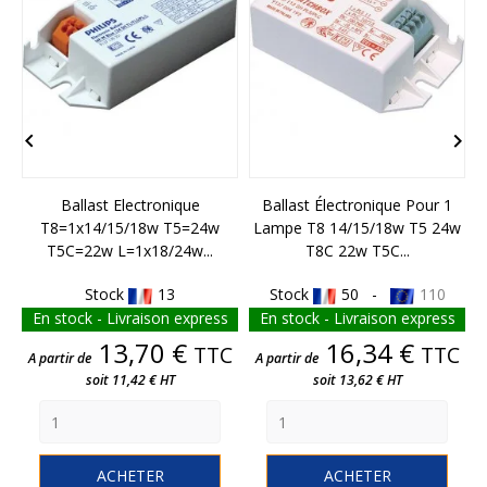


Ballast Electronique
Ballast Électronique Pour 1
T8=1x14/15/18w T5=24w
Lampe T8 14/15/18w T5 24w
T5C=22w L=1x18/24w...
T8C 22w T5C...
Stock
13
Stock
50 -
110
En stock - Livraison express
En stock - Livraison express
Prix
Prix
13,70 €
16,34 €
TTC
TTC
A partir de
A partir de
soit 11,42 € HT
soit 13,62 € HT
ACHETER
ACHETER