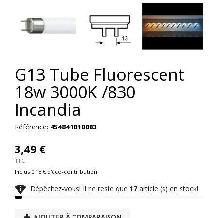
G13 Tube Fluorescent
18w 3000K /830
Incandia
Référence:
454841810883
3,49 €
TTC
Inclus 0.18 € d'éco-contribution

Dépêchez-vous! Il ne reste que
17
article (s) en stock!
AJOUTER À COMPARAISON