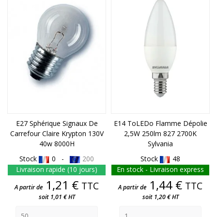
FIN DE STOCK
FIN DE STOCK
E27 Sphérique Signaux De
E14 ToLEDo Flamme Dépolie
Carrefour Claire Krypton 130V
2,5W 250lm 827 2700K
40w 8000H
Sylvania
Stock
0 -
200
Stock
48
Livraison rapide (10 jours)
En stock - Livraison express
Prix
Prix
1,21 €
1,44 €
TTC
TTC
A partir de
A partir de
soit 1,01 € HT
soit 1,20 € HT