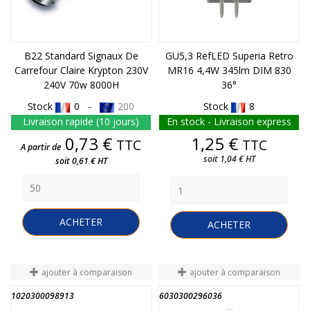
B22 Standard Signaux De
GU5,3 RefLED Superia Retro
Carrefour Claire Krypton 230V
MR16 4,4W 345lm DIM 830
240V 70w 8000H
36°
Stock
0 -
200
Stock
8
Livraison rapide (10 jours)
En stock - Livraison express
Prix
Prix
0,73 €
1,25 €
TTC
TTC
A partir de
soit 1,04 € HT
soit 0,61 € HT
ACHETER
ACHETER
ajouter à comparaison
ajouter à comparaison
1020300098913
6030300296036