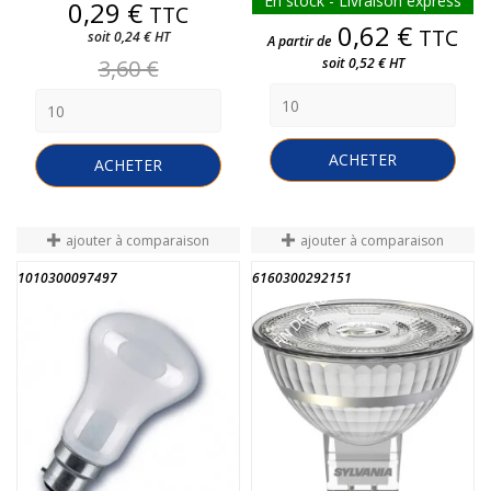
En stock - Livraison express
Prix
0,29 €
TTC
Prix
0,62 €
TTC
soit 0,24 € HT
A partir de
Prix
3,60 €
soit 0,52 € HT
de
base
ACHETER
ACHETER
ajouter à comparaison
ajouter à comparaison
1010300097497
6160300292151
FIN DE STOCK
FIN DE STOCK