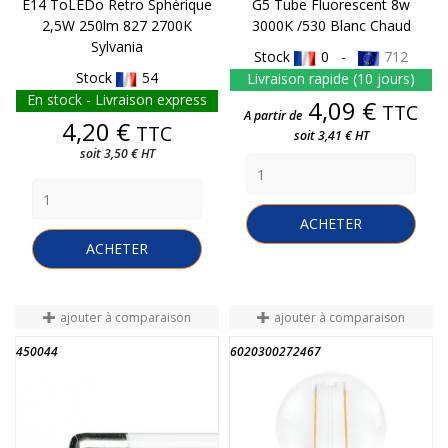
E14 ToLEDo Retro Sphérique
G5 Tube Fluorescent 8w
2,5W 250lm 827 2700K
3000K /530 Blanc Chaud
Sylvania
Stock
0 -
712
Stock
54
Livraison rapide (10 jours)
En stock - Livraison express
Prix
4,09 €
TTC
A partir de
Prix
4,20 €
TTC
soit 3,41 € HT
soit 3,50 € HT
ACHETER
ACHETER
ajouter à comparaison
ajouter à comparaison
450044
6020300272467
FIN DE STOCK
FIN DE STOCK