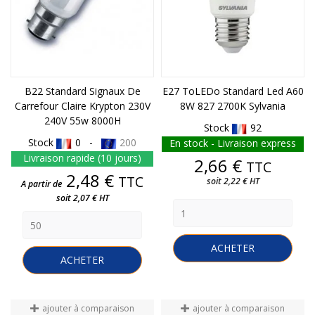
B22 Standard Signaux De
E27 ToLEDo Standard Led A60
Carrefour Claire Krypton 230V
8W 827 2700K Sylvania
240V 55w 8000H
Stock
92
Stock
0 -
200
En stock - Livraison express
Livraison rapide (10 jours)
Prix
2,66 €
TTC
Prix
2,48 €
TTC
soit 2,22 € HT
A partir de
soit 2,07 € HT
ACHETER
ACHETER
ajouter à comparaison
ajouter à comparaison