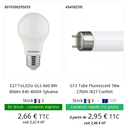
6010300295855
454582SYL
FIN DE STOCK
FIN DE STOCK
E27 ToLEDo GLS A60 8W
G13 Tube Fluorescent 58w
806lm 840 4000K Sylvania
2700K /827 Confort
Stock
2
Stock
0 -
200
En stock - Livraison express
Livraison rapide (10 jours)
Prix
Prix
2,66 €
2,95 €
TTC
TTC
A partir de
soit 2,22 € HT
soit 2,46 € HT