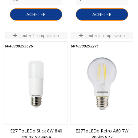
ACHETER
ACHETER
ajouter à comparaison
ajouter à comparaison
6040300295626
6010300293271
FIN DE STOCK
FIN DE STOCK
E27 ToLEDo Stick 8W 840
E27ToLEDo Retro A60 7W
4000K Sylvania
806lm 827