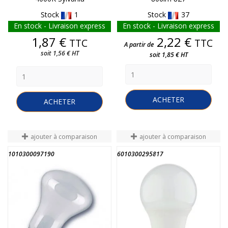
Stock
1
Stock
37
En stock - Livraison express
En stock - Livraison express
Prix
Prix
1,87 €
2,22 €
TTC
TTC
A partir de
soit 1,56 € HT
soit 1,85 € HT
ACHETER
ACHETER
ajouter à comparaison
ajouter à comparaison
1010300097190
6010300295817
FIN DE STOCK
FIN DE STOCK