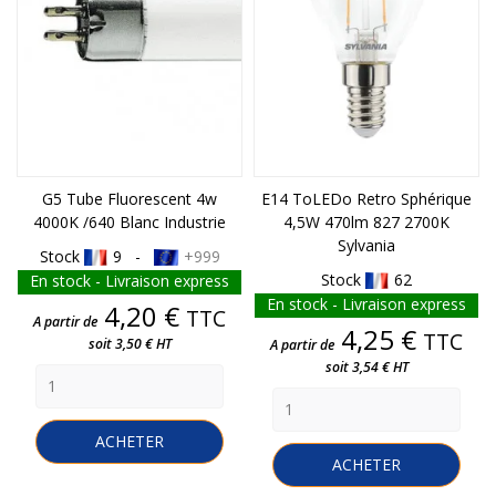
G5 Tube Fluorescent 4w
E14 ToLEDo Retro Sphérique
4000K /640 Blanc Industrie
4,5W 470lm 827 2700K
Sylvania
Stock
9 -
+999
Stock
62
En stock - Livraison express
En stock - Livraison express
Prix
4,20 €
TTC
A partir de
Prix
4,25 €
TTC
soit 3,50 € HT
A partir de
soit 3,54 € HT
ACHETER
ACHETER