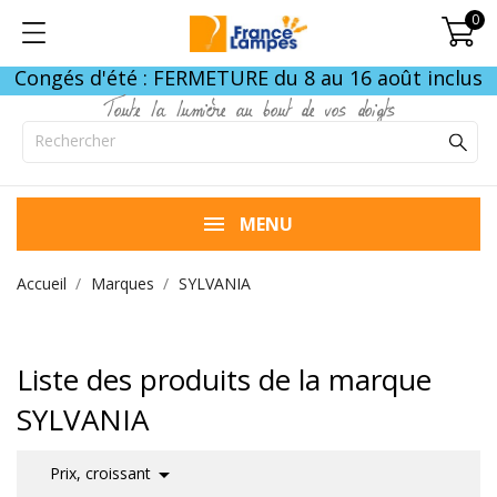
0
Congés d'été : FERMETURE du 8 au 16 août inclus
Toute la lumière au bout de vos doigts
MENU
Accueil
Marques
SYLVANIA
Liste des produits de la marque
SYLVANIA

Prix, croissant