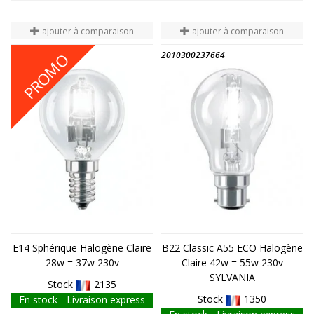
ajouter à comparaison
ajouter à comparaison
2020300023744
2010300237664
PROMO
FIN DE STOCK
E14 Sphérique Halogène Claire
B22 Classic A55 ECO Halogène
28w = 37w 230v
Claire 42w = 55w 230v
SYLVANIA
Stock
2135
Stock
1350
En stock - Livraison express