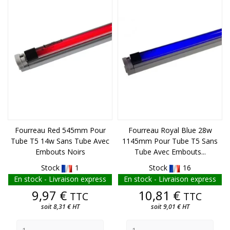
FIN DE STOCK
FIN DE STOCK
Fourreau Red 545mm Pour
Fourreau Royal Blue 28w
Tube T5 14w Sans Tube Avec
1145mm Pour Tube T5 Sans
Embouts Noirs
Tube Avec Embouts...
Stock
1
Stock
16
En stock - Livraison express
En stock - Livraison express
Prix
Prix
9,97 €
10,81 €
TTC
TTC
soit 8,31 € HT
soit 9,01 € HT