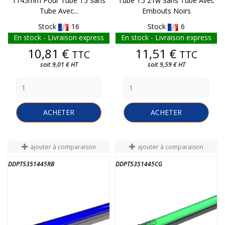
1145mm Pour Tube T5 Sans
Tube T5 21w Sans Tube Avec
Tube Avec...
Embouts Noirs
Stock
16
Stock
6
En stock - Livraison express
En stock - Livraison express
Prix
Prix
10,81 €
11,51 €
TTC
TTC
soit 9,01 € HT
soit 9,59 € HT
ACHETER
ACHETER
ajouter à comparaison
ajouter à comparaison
DDPT5351445RB
DDPT5351445CG
FIN DE STOCK
FIN DE STOCK