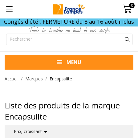
0
Congés d'été : FERMETURE du 8 au 16 août inclus
Toute la lumière au bout de vos doigts
MENU
Accueil
Marques
Encapsulite
Liste des produits de la marque
Encapsulite

Prix, croissant