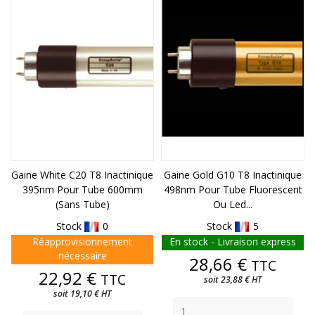
Gaine White C20 T8 Inactinique
Gaine Gold G10 T8 Inactinique
395nm Pour Tube 600mm
498nm Pour Tube Fluorescent
(sans Tube)
Ou Led...
Stock
0
Stock
5
Réapprovisionnement
En stock - Livraison express
nécessaire
Prix
28,66 €
TTC
Prix
22,92 €
TTC
soit 23,88 € HT
soit 19,10 € HT