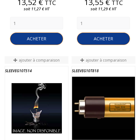
Prix
Prix
13,52 €
13,55 €
TTC
TTC
soit 11,27 € HT
soit 11,29 € HT
ACHETER
ACHETER
ajouter à comparaison
ajouter à comparaison
SLEEVEG10T514
SLEEVEG10T818