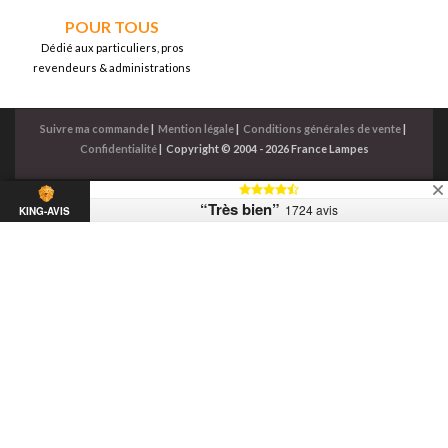
POUR TOUS
Dédié aux particuliers, pros
revendeurs & administrations
Suivre ma commande
|
Mention légale
|
Conditions générales de vente
|
Confidentialité
|
Copyright © 2004 - 2026 France Lampes
“Très bien”
1724 avis
KING-AVIS