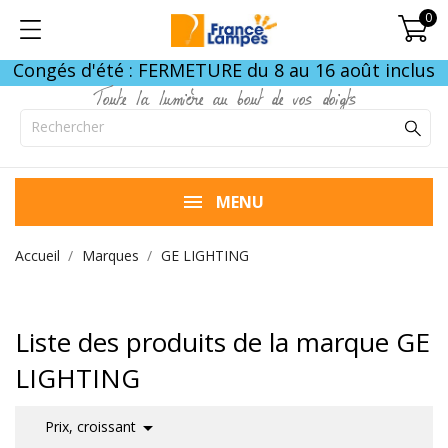
0
Congés d'été : FERMETURE du 8 au 16 août inclus
Toute la lumière au bout de vos doigts
MENU
Accueil
Marques
GE LIGHTING
Liste des produits de la marque GE
LIGHTING

Prix, croissant