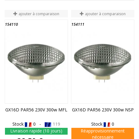
ajouter à comparaison
ajouter à comparaison
154110
154111
FIN DE STOCK
FIN DE STOCK
GX16D PAR56 230V 300w MFL
GX16D PAR56 230V 300w NSP
Stock
0 -
119
Stock
0
Livraison rapide (10 jours)
Réapprovisionnement
nécessaire