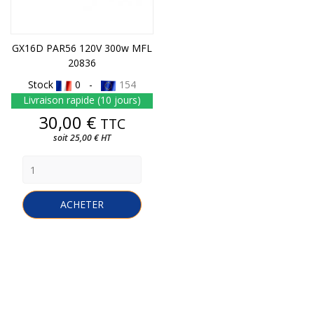
GX16D PAR56 120V 300w MFL
20836
Stock
0 -
154
Livraison rapide (10 jours)
Prix
30,00 €
TTC
soit 25,00 € HT
ACHETER