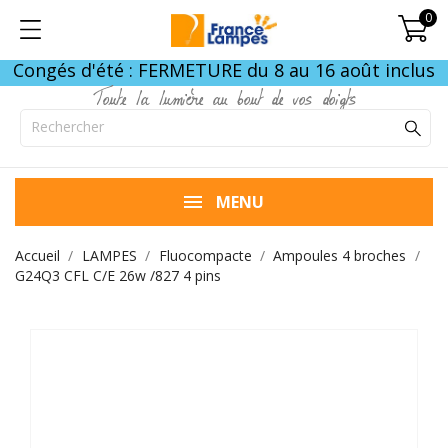
0
Congés d'été : FERMETURE du 8 au 16 août inclus
Toute la lumière au bout de vos doigts
MENU
Accueil
LAMPES
Fluocompacte
Ampoules 4 broches
G24Q3 CFL C/E 26w /827 4 pins
FIN DE STOCK