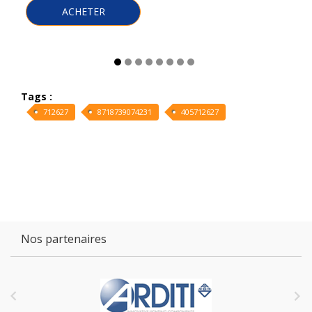
ACHETER
Tags :
712627
8718739074231
405712627
Nos partenaires

