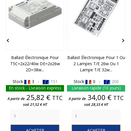


Ballast Électronique Pour
Ballast Électronique Pour 1 Ou
T5C=2x22/40w DE=2x26w
2 Lampes T/E 26w Ou 1
2D=38w...
Lampe T/E 32w...
Stock
3 -
151
Stock
0 -
200
En stock - Livraison express
Livraison rapide (10 jours)
Prix
Prix
25,82 €
34,00 €
TTC
TTC
A partir de
A partir de
soit 21,52 € HT
soit 28,33 € HT
ACHETER
ACHETER