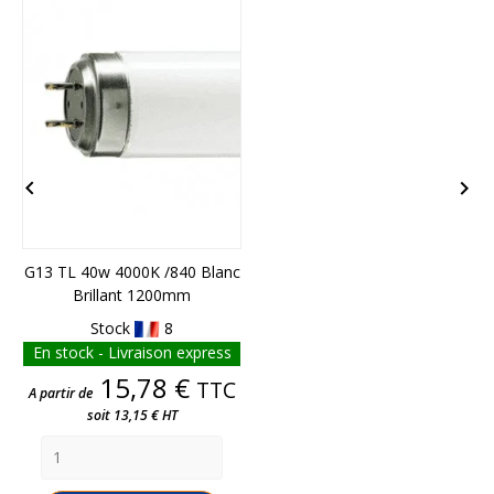
FIN DE STOCK


G13 TL 40w 4000K /840 Blanc
2
Brillant 1200mm
Stock
8
En stock - Livraison express
Prix
15,78 €
TTC
A partir de
soit 13,15 € HT